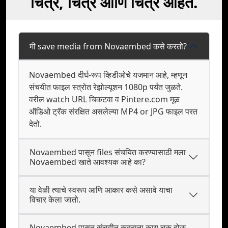
चित्रे, चित्रे आणि चित्रे आहेत.
मी save media from Novaembed कसे करतो?
Novaembed दीर्घ-रूप व्हिडीओचे यजमान आहे, म्हणून
संचयीत फाइल स्त्रोत रेझोल्यूशन 1080p पर्यंत जुळते.
वरील watch URL चिकटवा व Pintere.com मूळ
ऑडिओ ट्रॅक संरक्षित असलेल्या MP4 or JPG फाइल परत
देतो.
Novaembed पासून files संचयित करण्यासाठी मला
Novaembed खाते आवश्यक आहे का?
या वेळी त्याचे स्वरूप आणि आकार कसे असावे याचा
विचार केला जातो.
Novaembed पासून संचयीत करताना काय चूक होऊ