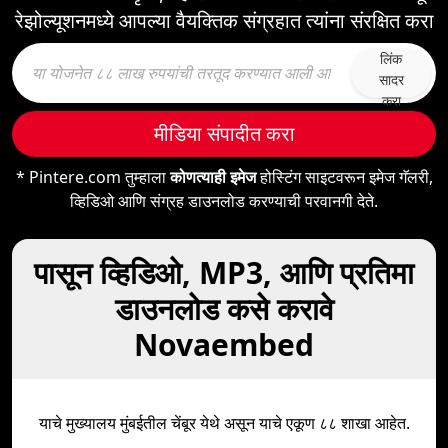
रेझोल्यूशनमध्ये आपल्या वैयक्तिक संग्रहात त्यांना संरक्षित करा
लिंक
सादर
करा
मीडिया संपादीत करा
* Pintere.com तुम्हाला
कोणत्याही इमेज
होस्टिंग साइटवरून इमेज गॅलरी,
व्हिडिओ आणि संग्रह डाउनलोड करण्याची परवानगी देते.
पासून व्हिडिओ, MP3, आणि प्रतिमा
डाउनलोड कसे करावे
Novaembed
याचे मुख्यालय मुंबईतील चेंबूर येथे असून याचे एकूण ८८ शाखा आहेत.