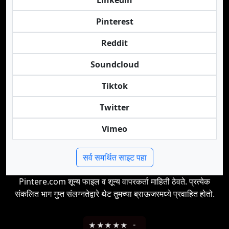
Linkedin
Pinterest
Reddit
Soundcloud
Tiktok
Twitter
Vimeo
सर्व समर्थित साइट पहा
Pintere.com शून्य फाइल व शून्य वापरकर्ता माहिती ठेवते. प्रत्येक
संकलित भाग गुप्त संलग्नतेद्वारे थेट तुमच्या ब्राऊजरमध्ये प्रवाहित होतो.
★
★
★
★
★
-