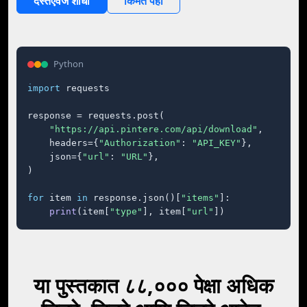
दस्तऐवज शोधा
किंमत पहा
Python
import
 requests

response = requests.post(

"https://api.pintere.com/api/download"
,

    headers={
"Authorization"
: 
"API_KEY"
},

    json={
"url"
: 
"URL"
},

)

for
 item 
in
 response.json()[
"items"
]:

print
(item[
"type"
], item[
"url"
])
या पुस्तकात ८८,००० पेक्षा अधिक