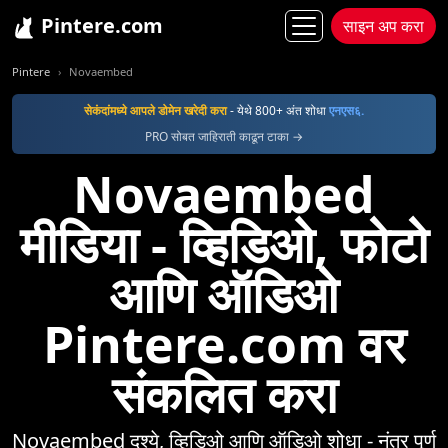
Pintere.com
साइन अप करा
Pintere
Novaembed
सेकंदांमध्ये आपले डोमेन खरेदी करा
- येथे 800+ अंत शोधा
एनएस६.
PRO सोबत जाहिराती काढून टाका →
Novaembed
मीडिया - व्हिडिओ, फोटो
आणि ऑडिओ
Pintere.com वर
संकलित करा
Novaembed दृश्ये, व्हिडिओ आणि ऑडिओ शोधा - नंतर पूर्ण