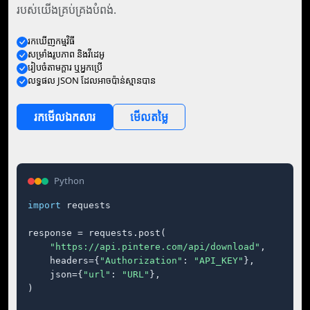
របស់យើងគ្រប់គ្រងបំពង់.
រក​ឃើញ​កម្មវិធី
សម្រាំង​រូបភាព និង​វីដេអូ
រៀបចំ​តាម​ក្ដារ ឬ​អ្នក​ប្រើ
លទ្ធផល JSON ដែល​អាច​ប៉ាន់ស្មាន​បាន
រក​មើល​ឯកសារ
មើល​តម្លៃ
Python
import
 requests

response = requests.post(

"https://api.pintere.com/api/download"
,

    headers={
"Authorization"
: 
"API_KEY"
},

    json={
"url"
: 
"URL"
},

)
