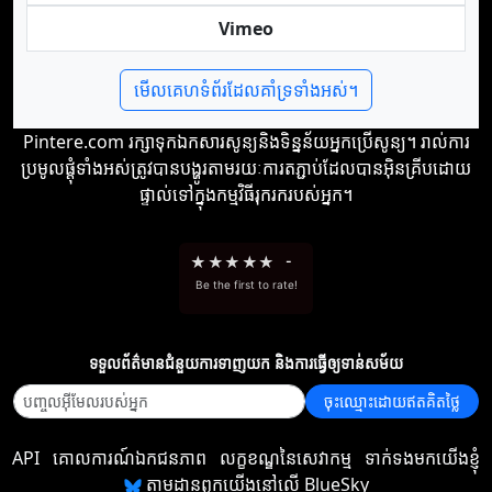
Vimeo
មើលគេហទំព័រដែលគាំទ្រទាំងអស់។
Pintere.com រក្សាទុកឯកសារសូន្យនិងទិន្នន័យអ្នកប្រើសូន្យ។ រាល់ការ
ប្រមូលផ្តុំទាំងអស់ត្រូវបានបង្ហូរតាមរយៈការតភ្ជាប់ដែលបានអ៊ិនគ្រីបដោយ
ផ្ទាល់ទៅក្នុងកម្មវិធីរុករករបស់អ្នក។
★
★
★
★
★
-
Be the first to rate!
ទទួល​ព័ត៌មាន​ជំនួយ​ការ​ទាញយក និង​ការ​ធ្វើ​ឲ្យ​ទាន់សម័យ
ចុះឈ្មោះដោយឥតគិតថ្លៃ
API
គោលការណ៍ឯកជនភាព
លក្ខខណ្ឌនៃសេវាកម្ម
ទាក់ទងមកយើងខ្ញុំ
តាមដានពួកយើងនៅលើ BlueSky