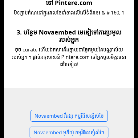
ទៅ Pintere.com
បិទភ្ជាប់​តំណ​ទៅ​ក្នុង​វាល​ថែទាំ​ខាង​លើ​លើ​ទំព័រ​នេះ & # 160; ។
3. បន្ថែម Novaembed មេឌៀទៅការប្រមូល
របស់អ្នក
ចុច curate ហើយ​ឯកសារ​នឹង​ក្លាយ​ជា​ផ្នែក​មួយ​នៃ​បណ្ណាល័យ​
របស់​អ្នក ។ ផ្ដល់​អនុសាសន៍ Pintere.com ទៅ​អ្នក​ចូលចិត្ត​រចនា​
ដទៃ​ទៀត!
Novaembed វីដេអូ កម្មវិធីសន្សំសំចៃ
Novaembed អូឌីយ៉ូ កម្មវិធីសន្សំសំចៃ