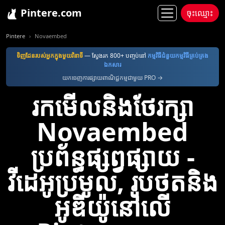
Pintere.com
ចុះឈ្មោះ
Pintere
Novaembed
ទិញ​ដែន​របស់​អ្នក​ក្នុង​មួយ​វិនាទី
— ស្វែងរក 800+ បញ្ចប់នៅ
កម្មវិធី​ជំនួយ​កម្មវិធី​គ្រប់គ្រង​
ឯកសារ
យកចេញការផ្សាយពាណិជ្ជកម្មជាមួយ PRO →
រកមើលនិងថែរក្សា
Novaembed
ប្រព័ន្ធផ្សព្វផ្សាយ -
វីដេអូប្រមូល, រូបថតនិង
អូឌីយ៉ូនៅលើ