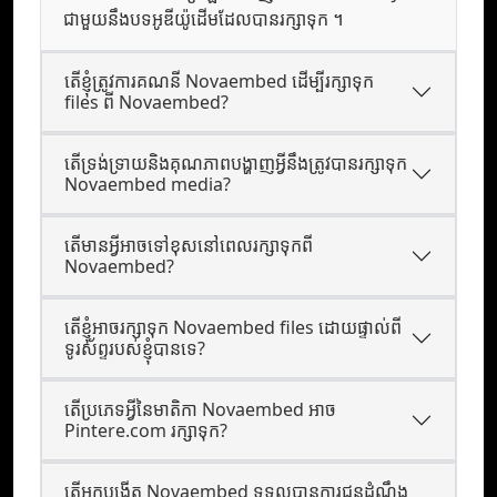
ជាមួយ​នឹង​បទ​អូឌីយ៉ូ​ដើម​ដែល​បាន​រក្សា​ទុក ។
តើខ្ញុំត្រូវការគណនី Novaembed ដើម្បីរក្សាទុក
files ពី Novaembed?
តើទ្រង់ទ្រាយនិងគុណភាពបង្ហាញអ្វីនឹងត្រូវបានរក្សាទុក
Novaembed media?
តើមានអ្វីអាចទៅខុសនៅពេលរក្សាទុកពី
Novaembed?
តើខ្ញុំអាចរក្សាទុក Novaembed files ដោយផ្ទាល់ពី
ទូរស័ព្ទរបស់ខ្ញុំបានទេ?
តើប្រភេទអ្វីនៃមាតិកា Novaembed អាច
Pintere.com រក្សាទុក?
តើ​អ្នក​បង្កើត Novaembed ទទួល​បាន​ការ​ជូន​ដំណឹង​