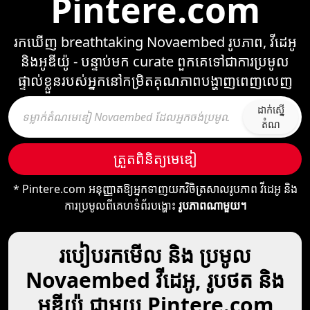
Pintere.com
រកឃើញ breathtaking Novaembed រូបភាព, វីដេអូ
និងអូឌីយ៉ូ - បន្ទាប់មក curate ពួកគេទៅជាការប្រមូល
ផ្ទាល់ខ្លួនរបស់អ្នកនៅកម្រិតគុណភាពបង្ហាញពេញលេញ
ដាក់ស្នើ​
តំណ
ត្រួតពិនិត្យ​មេឌៀ
* Pintere.com អនុញ្ញាតឱ្យអ្នកទាញយកវិចិត្រសាលរូបភាព វីដេអូ និង
ការប្រមូលពីគេហទំព័របង្ហោះ
រូបភាពណាមួយ។
របៀបរកមើល និង ប្រមូល
Novaembed វីដេអូ, រូបថត និង
អូឌីយ៉ូ ជាមួយ Pintere.com