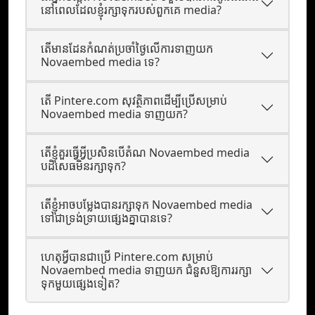
នៅពេល​ដែល​ខ្ញុំ​រក្សា​ទុក​របស់​ពួកគេ media?
តើមានដែនកំណត់ប្រចាំថ្ងៃលើការទាញយក
Novaembed media ទេ?
តើ Pintere.com សុវត្ថិភាពដើម្បីប្រើសម្រាប់
Novaembed media ទាញយក?
តើខ្ញុំគួរធ្វើអ្វីប្រសិនបើតំណ Novaembed media
បដិសេធមិនរក្សាទុក?
តើខ្ញុំអាចបម្លែងបានរក្សាទុក Novaembed media
ទៅជាទ្រង់ទ្រាយផ្សេងគ្នាបានទេ?
ហេតុអ្វីបានជាប្រើ Pintere.com សម្រាប់
Novaembed media ទាញយក ជំនួសឱ្យការរក្សា
ទុកមួយផ្សេងទៀត?