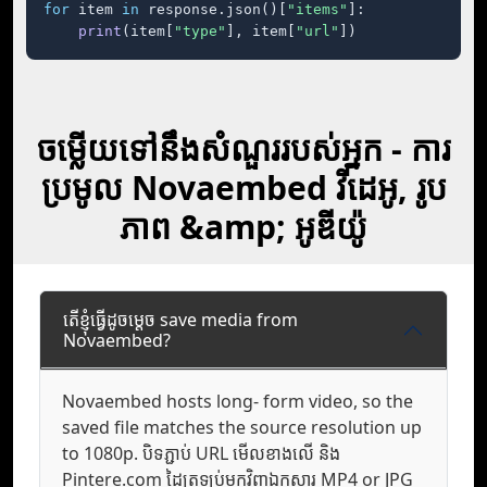
for
 item 
in
 response.json()[
"items"
]:

print
(item[
"type"
], item[
"url"
])
ចម្លើយទៅនឹងសំណួររបស់អ្នក - ការ
ប្រមូល Novaembed វីដេអូ, រូប
ភាព &amp; អូឌីយ៉ូ
តើខ្ញុំធ្វើដូចម្តេច save media from
Novaembed?
Novaembed hosts long- form video, so the
saved file matches the source resolution up
to 1080p. បិទភ្ជាប់ URL មើល​ខាងលើ និង
Pintere.com ដៃ​ត្រឡប់​មក​វិញ​ឯកសារ MP4 or JPG