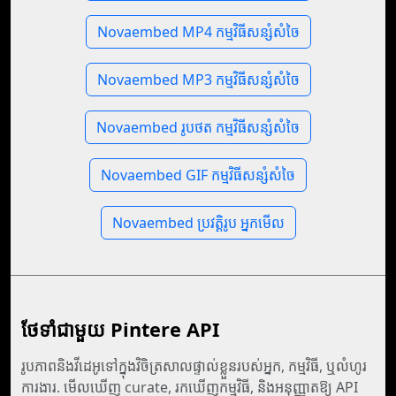
Novaembed MP4 កម្មវិធីសន្សំសំចៃ
Novaembed MP3 កម្មវិធីសន្សំសំចៃ
Novaembed រូបថត កម្មវិធីសន្សំសំចៃ
Novaembed GIF កម្មវិធីសន្សំសំចៃ
Novaembed ប្រវត្តិរូប អ្នកមើល
ថែទាំ​ជាមួយ Pintere API
រូបភាពនិងវីដេអូទៅក្នុងវិចិត្រសាលផ្ទាល់ខ្លួនរបស់អ្នក, កម្មវិធី, ឬលំហូរ
ការងារ. មើលឃើញ curate, រកឃើញកម្មវិធី, និងអនុញ្ញាតឱ្យ API