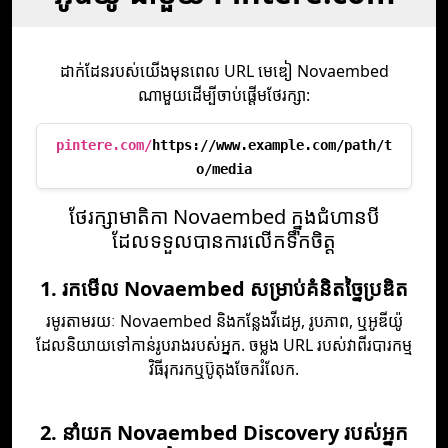
ដាក់ដែនរបស់យើងមុនពេល URL មេឌៀ Novaembed
ណាមួយដើម្បីចាប់ផ្តើមថែរក្សា:
pintere.com/
https://www.example.com/path/t
o/media
ថែរក្សាមាតិកា Novaembed ក្នុងជំហានបី
ដែលទទួលបានការលើកទឹកចិត្ត
1. រកមើល Novaembed សម្រាប់គំនិតច្នៃប្រឌិត
រមូរតាមរយៈ Novaembed និងកន្លែងវីដេអូ, រូបភាព, ឬអូឌីយ៉ូ
ដែលនិយាយទៅកាន់រូបរាងរបស់អ្នក. ចម្លង URL របស់វាពីរបារកម្ម
វិធីរុករកឬប៊ូតុងចែករំលែក.
2. នាំយក Novaembed Discovery របស់អ្នក