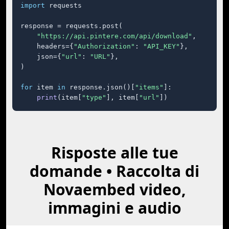
import
 requests

response = requests.post(

"https://api.pintere.com/api/download"
,

    headers={
"Authorization"
: 
"API_KEY"
},

    json={
"url"
: 
"URL"
},

)

for
 item 
in
 response.json()[
"items"
]:

print
(item[
"type"
], item[
"url"
])
Risposte alle tue
domande • Raccolta di
Novaembed video,
immagini e audio