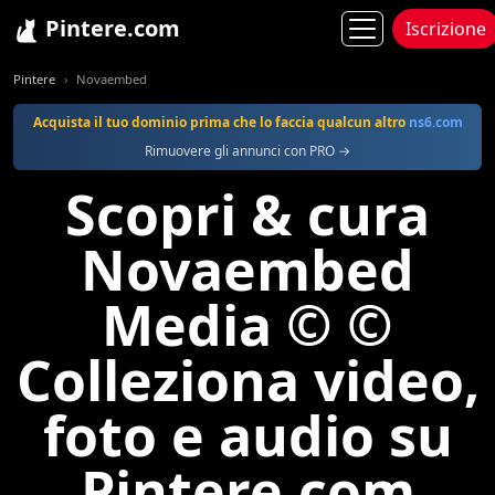
Pintere.com
Iscrizione
Pintere
Novaembed
Acquista il tuo dominio prima che lo faccia qualcun altro
ns6.com
Rimuovere gli annunci con PRO →
Scopri & cura
Novaembed
Media © ©
Colleziona video,
foto e audio su
Pintere.com