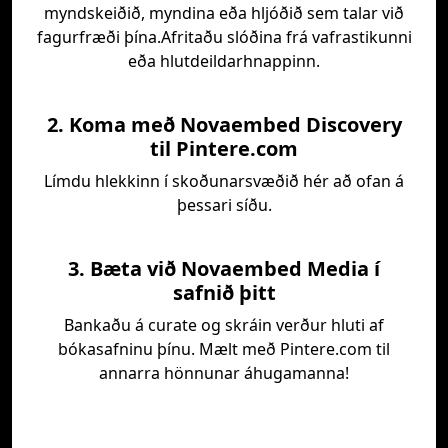
myndskeiðið, myndina eða hljóðið sem talar við
fagurfræði þína.Afritaðu slóðina frá vafrastikunni
eða hlutdeildarhnappinn.
2. Koma með Novaembed Discovery
til Pintere.com
Límdu hlekkinn í skoðunarsvæðið hér að ofan á
þessari síðu.
3. Bæta við Novaembed Media í
safnið þitt
Bankaðu á curate og skráin verður hluti af
bókasafninu þínu. Mælt með Pintere.com til
annarra hönnunar áhugamanna!