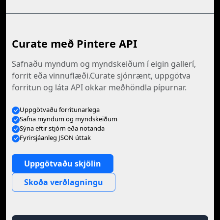
Curate með Pintere API
Safnaðu myndum og myndskeiðum í eigin gallerí,
forrit eða vinnuflæði.Curate sjónrænt, uppgötva
forritun og láta API okkar meðhöndla pípurnar.
Uppgötvaðu forritunarlega
Safna myndum og myndskeiðum
Sýna eftir stjórn eða notanda
Fyrirsjáanleg JSON úttak
Uppgötvaðu skjölin
Skoða verðlagningu