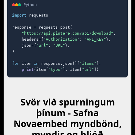
Python
import
 requests

response = requests.post(

"https://api.pintere.com/api/download"
,

    headers={
"Authorization"
: 
"API_KEY"
},

    json={
"url"
: 
"URL"
},

)

for
 item 
in
 response.json()[
"items"
]:

print
(item[
"type"
], item[
"url"
])
Svör við spurningum
þínum - Safna
Novaembed myndbönd,
myndir og hljóð