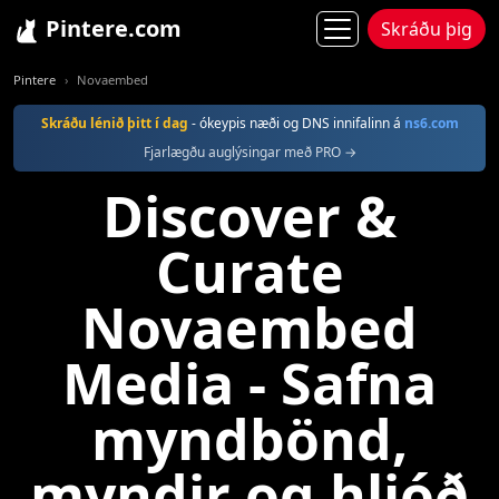
Pintere.com
Skráðu þig
Pintere
Novaembed
Skráðu lénið þitt í dag
- ókeypis næði og DNS innifalinn á
ns6.com
Fjarlægðu auglýsingar með PRO →
Discover &
Curate
Novaembed
Media - Safna
myndbönd,
myndir og hljóð