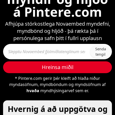
á Pintere.com
Afhjúpa stórkostlega Novaembed myndefni,
myndbönd og hljóð - þá rækta þá í
persónulega safn þitt í fullri upplausn
Senda
tengil
Hreinsa miðil
* Pintere.com gerir þér kleift að hlaða niður
myndasöfnum, myndböndum og myndsöfnum af
hvaða
myndhýsingarvef sem er.
Hvernig á að uppgötva og