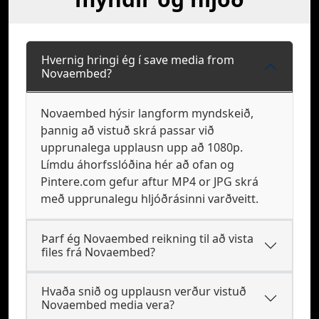
Hvernig hringi ég í save media from
Novaembed?
Novaembed hýsir langform myndskeið,
þannig að vistuð skrá passar við
upprunalega upplausn upp að 1080p.
Límdu áhorfsslóðina hér að ofan og
Pintere.com gefur aftur MP4 or JPG skrá
með upprunalegu hljóðrásinni varðveitt.
Þarf ég Novaembed reikning til að vista
files frá Novaembed?
Hvaða snið og upplausn verður vistuð
Novaembed media vera?