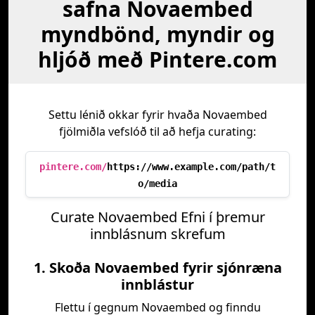
safna Novaembed
myndbönd, myndir og
hljóð með Pintere.com
Settu lénið okkar fyrir hvaða Novaembed
fjölmiðla vefslóð til að hefja curating:
pintere.com/
https://www.example.com/path/t
o/media
Curate Novaembed Efni í þremur
innblásnum skrefum
1. Skoða Novaembed fyrir sjónræna
innblástur
Flettu í gegnum Novaembed og finndu