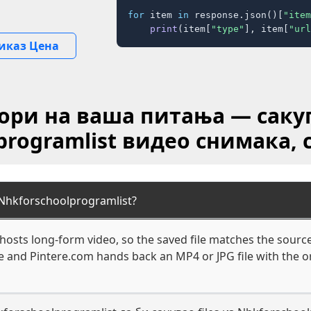
for
 item 
in
 response.json()[
"item
print
(item[
"type"
], item[
"url
иказ Цена
ори на ваша питања — сак
programlist видео снимака, 
Nhkforschoolprogramlist?
osts long-form video, so the saved file matches the source
 and Pintere.com hands back an MP4 or JPG file with the or