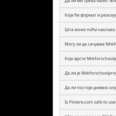
Да ли ми треба налог Nhk
Који ће формат и резолу
Шта може поћи наопако к
Могу ли да сачувам Nhkfo
Које врсте Nhkforschoolp
Да ли је Nhkforschoolpr
Да ли постоји дневно ог
Is Pintere.com safe to u