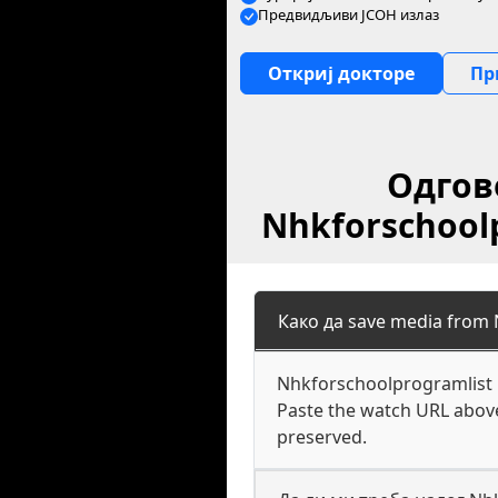
Предвидљиви ЈСОН излаз
Откриј докторе
Пр
Одгов
Nhkforschool
Како да save media from 
Nhkforschoolprogramlist h
Paste the watch URL above
preserved.