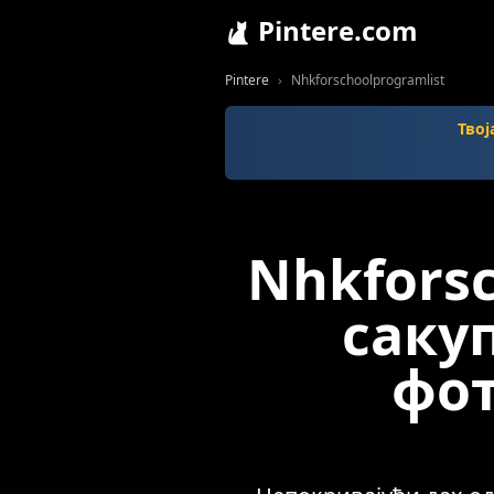
Pintere.com
Pintere
Nhkforschoolprogramlist
Твој
Nhkforsc
саку
фот