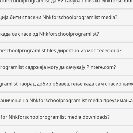
forschoolprogramlist да би сачувао files из Nhkforschool
ција бити спасени Nhkforschoolprogramlist media?
ада се спасе од Nhkforschoolprogramlist?
rschoolprogramlist files директно из мог телефона?
rogramlist садржаја могу да сачувају Pintere.com?
ogramlist творац добио обавештење када сам спасио њих
раничење на Nhkforschoolprogramlist media преузимања
se for Nhkforschoolprogramlist media downloads?