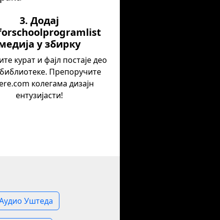
3. Додај
orschoolprogramlist
медија у збирку
те курат и фајл постаје део
библиотеке. Препоручите
tere.com колегама дизајн
ентузијасти!
 Аудио Уштеда