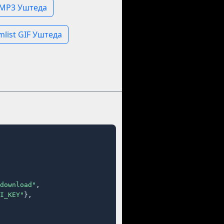
 MP3 Уштеда
list GIF Уштеда
download"
,

I_KEY"
},
