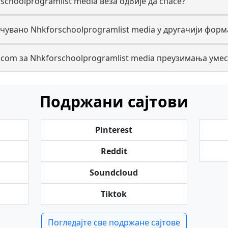
schoolprogramlist media веза одбије да спасе?
чувано Nhkforschoolprogramlist media у другачији форм
.com за Nhkforschoolprogramlist media преузимања умес
Подржани сајтови
Pinterest
Reddit
Soundcloud
Tiktok
Погледајте све подржане сајтове