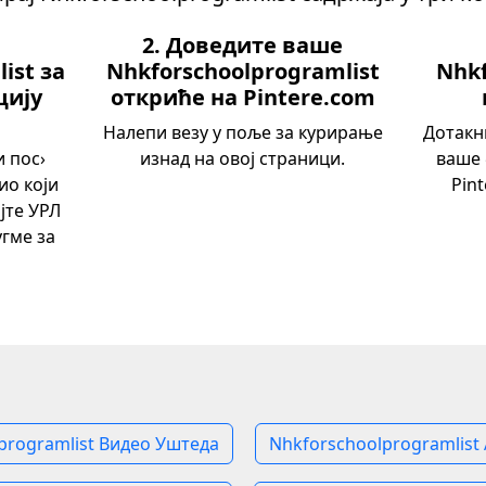
2. Доведите ваше
ist за
Nhkforschoolprogramlist
Nhkf
цију
откриће на Pintere.com
Налепи везу у поље за курирање
Дотакни
и пос›
изнад на овој страници.
ваше 
ио који
Pin
јте УРЛ
угме за
programlist Видео Уштеда
Nhkforschoolprogramlist