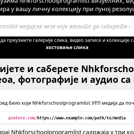
узима Nhkforschoolprogramlist визуелних, вид
ира у вашу личну колекцију при пуној резолу
да преузмете галерије слика, видео записе и колекције 
хостовање слика
ијете и саберете Nhkforscho
оа, фотографије и аудио са 
ед било који Nhkforschoolprogramlist УРЛ медија да по
pintere.com/
https://www.example.com/path/to/media
рај Nhkforschoolprogramlist садржаја у три к