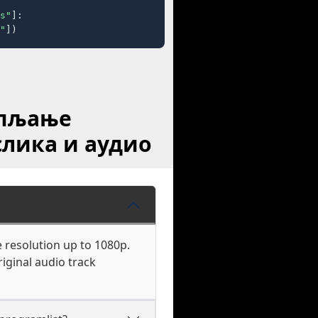
s"
]:

"
])
упљање
слика и аудио
 resolution up to 1080p.
iginal audio track