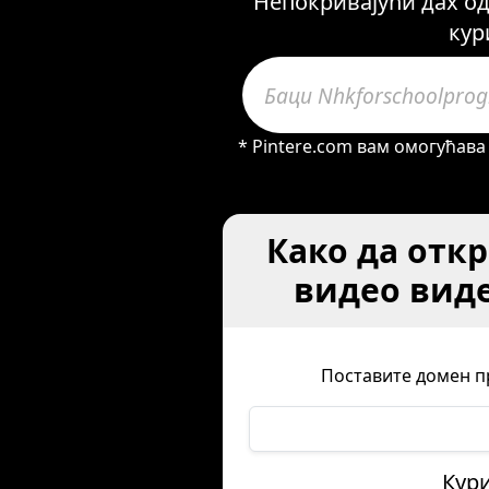
Непокривајући дах од
кур
* Pintere.com вам омогућава 
Како да откр
видео виде
Поставите домен пр
Кури