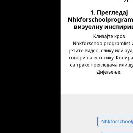
1. Прегледај
Nhkforschoolprograml
визуелну инспири
Клизајте кроз
Nhkforschoolprogramlist 
јетите видео, слику или ауд
говори на естетику. Копира
са траке прегледача или д
Дијељење.
Nhkforschool