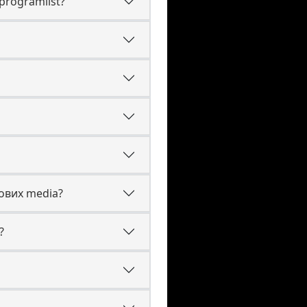
programlist?
ових media?
?