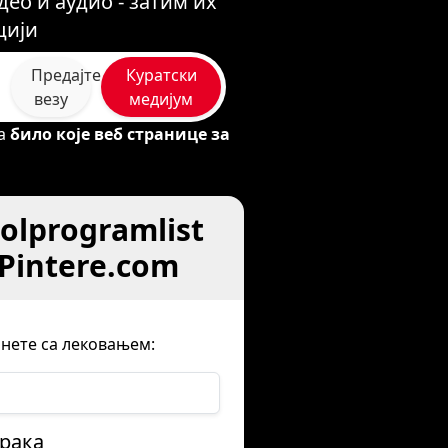
ео и аудио - затим их
цији
Предајте
Куратски
везу
медијум
са
било које веб странице за
olprogramlist
Pintere.com
чнете са лековањем:
орака