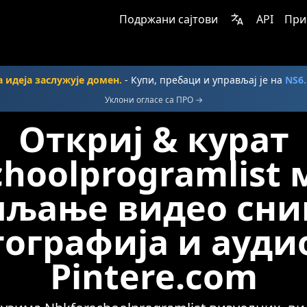
Подржани сајтови
API
При
а идеја заслужује домен.
- Купи, пребаци и управљај је на
NS6
Уклони огласе са ПРО →
Откриј & курат
hoolprogramlist 
пљање видео сни
ографија и ауди
Pintere.com