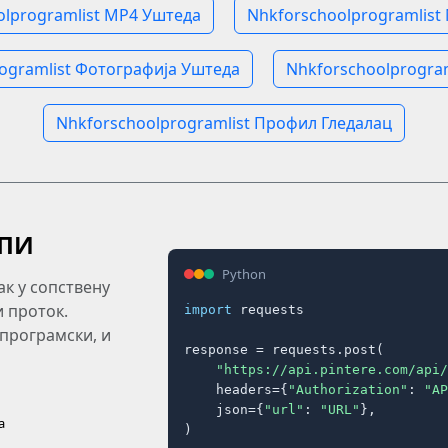
olprogramlist MP4 Уштеда
Nhkforschoolprogramlist
ogramlist Фотографија Уштеда
Nhkforschoolprogram
Nhkforschoolprogramlist Профил Гледалац
АПИ
Python
ак у сопствену
и проток.
import
 requests

 програмски, и
response = requests.post(

"https://api.pintere.com/api/
    headers={
"Authorization"
: 
"AP
    json={
"url"
: 
"URL"
},

а
)
