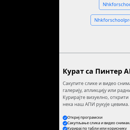
Nhkforscho
Nhkforschoolpr
Курат са Пинтер 
Сакупите слике и видео сним
галерију, апликцију или радн
Курирајте визуелно, открити
нека наш АПИ рукује цевима.
Откриј програмски
Сакупљање слика и видео снимак
Курирај по табли или кориснику