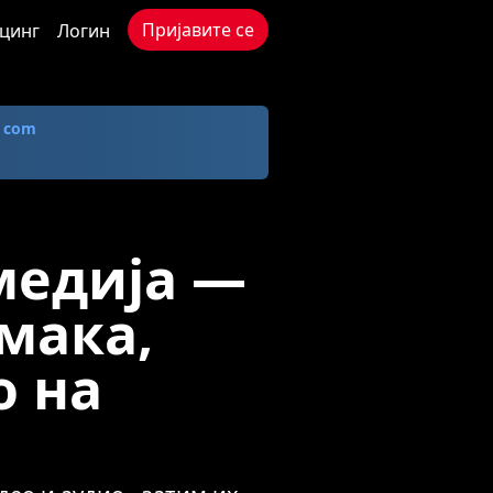
Пријавите се
цинг
Логин
. com
медија —
мака,
о на