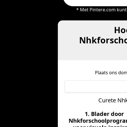
* Met Pintere.com kunt 
Ho
Nhkforscho
Plaats ons dom
Curete Nhk
1. Blader door
Nhkforschoolprogra