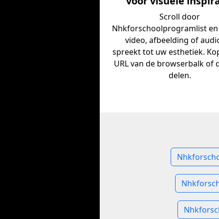
voor visuele inspir
Scroll door
Nhkforschoolprogramlist en
video, afbeelding of audi
spreekt tot uw esthetiek. Ko
URL van de browserbalk of 
delen.
Nhkforscho
Nhkforsch
Nhkforsc