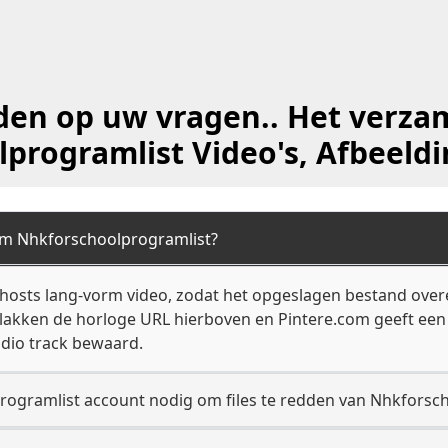
en op uw vragen.. Het verza
programlist Video's, Afbeeld
om Nhkforschoolprogramlist?
hosts lang-vorm video, zodat het opgeslagen bestand ove
Plakken de horloge URL hierboven en Pintere.com geeft ee
dio track bewaard.
rogramlist account nodig om files te redden van Nhkforsc