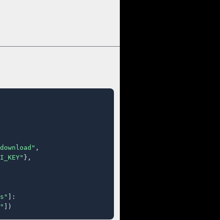
download"
,

I_KEY"
},

s"
]:

"
])