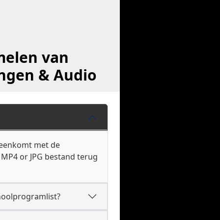
melen van
ingen & Audio
reenkomt met de
n MP4 or JPG bestand terug
hoolprogramlist?