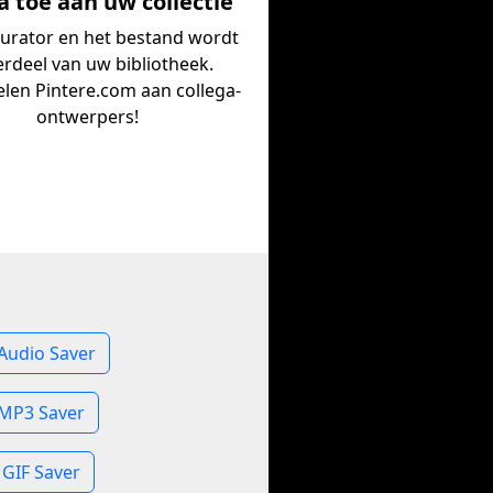
 toe aan uw collectie
curator en het bestand wordt
rdeel van uw bibliotheek.
len Pintere.com aan collega-
ontwerpers!
Audio Saver
 MP3 Saver
GIF Saver