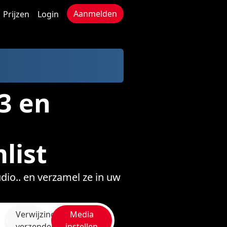
Aanmelden
Prijzen
Login
3 en
list
o.. en verzamel ze in uw
Verwijzing
Media
verzenden
instellen