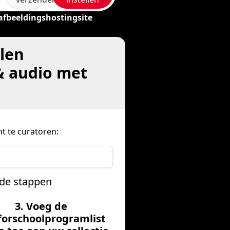
afbeeldingshostingsite
len
& audio met
t te curatoren:
rde stappen
3. Voeg de
orschoolprogramlist