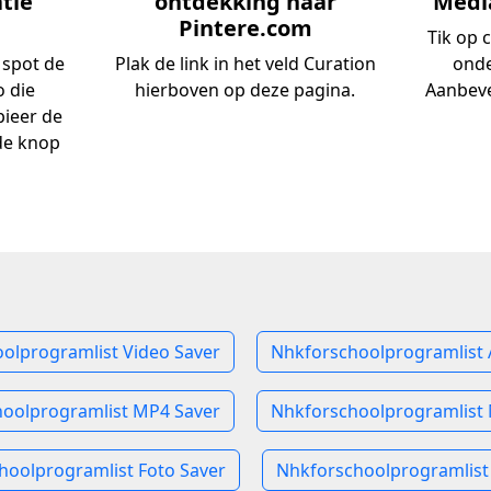
atie
ontdekking naar
Media
Pintere.com
Tik op 
 spot de
Plak de link in het veld Curation
onde
o die
hierboven op deze pagina.
Aanbeve
pieer de
de knop
olprogramlist Video Saver
Nhkforschoolprogramlist 
oolprogramlist MP4 Saver
Nhkforschoolprogramlist
hoolprogramlist Foto Saver
Nhkforschoolprogramlist 