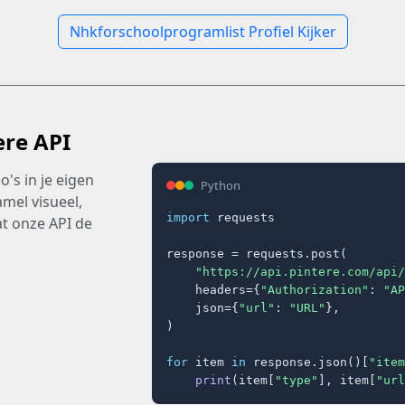
Nhkforschoolprogramlist Profiel Kijker
ere API
's in je eigen
Python
amel visueel,
import
 requests

t onze API de
response = requests.post(

"https://api.pintere.com/api/
    headers={
"Authorization"
: 
"AP
    json={
"url"
: 
"URL"
},

)

for
 item 
in
 response.json()[
"item
print
(item[
"type"
], item[
"url