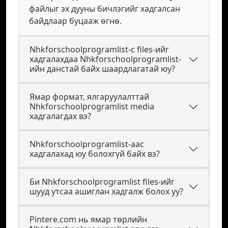
файлыг эх дууны бичлэгийг хадгалсан
байдлаар буцааж өгнө.
Nhkforschoolprogramlist-с files-ийг
хадгалахдаа Nhkforschoolprogramlist-
ийн данстай байх шаардлагатай юу?
Ямар формат, ялгаруулалттай
Nhkforschoolprogramlist media
хадгалагдах вэ?
Nhkforschoolprogramlist-аас
хадгалахад юу болохгүй байх вэ?
Би Nhkforschoolprogramlist files-ийг
шууд утсаа ашиглан хадгалж болох уу?
Pintere.com нь ямар төрлийн