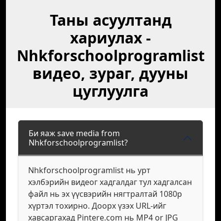
Таны асуултанд
хариулах -
Nhkforschoolprogramlist
видео, зураг, дууны
цуглуулга
Би яаж save media from
Nhkforschoolprogramlist?
Nhkforschoolprogramlist нь урт
хэлбэрийн видеог хадгалдаг тул хадгалсан
файл нь эх үүсвэрийн нягтралтай 1080p
хүртэл тохирно. Доорх үзэх URL-ийг
хавсаргахад Pintere.com нь MP4 or JPG