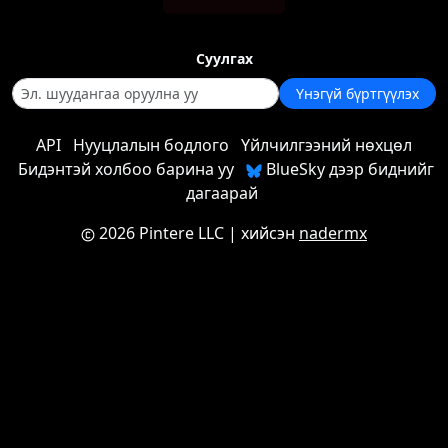
Суулгах
Үнэгүй бүртгүүлэх
API
Нууцлалын бодлого
Үйлчилгээний нөхцөл
Бидэнтэй холбоо барина уу
BlueSky дээр биднийг
дагаарай
2026 Pintere LLC
| хийсэн
nadermx