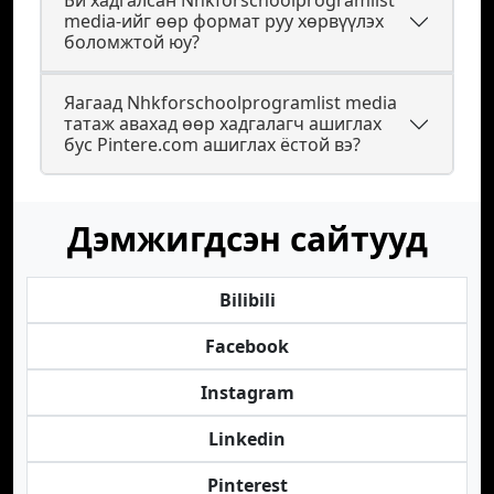
Би хадгалсан Nhkforschoolprogramlist
media-ийг өөр формат руу хөрвүүлэх
боломжтой юу?
Яагаад Nhkforschoolprogramlist media
татаж авахад өөр хадгалагч ашиглах
бус Pintere.com ашиглах ёстой вэ?
Дэмжигдсэн сайтууд
Bilibili
Facebook
Instagram
Linkedin
Pinterest