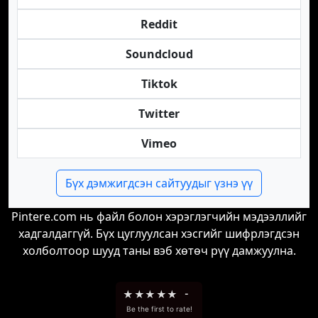
Reddit
Soundcloud
Tiktok
Twitter
Vimeo
Бүх дэмжигдсэн сайтуудыг үзнэ үү
Pintere.com нь файл болон хэрэглэгчийн мэдээллийг
хадгалдаггүй. Бүх цуглуулсан хэсгийг шифрлэгдсэн
холболтоор шууд таны вэб хөтөч рүү дамжуулна.
★
★
★
★
★
-
Be the first to rate!