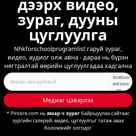
дээрх видео,
зураг, дууны
цуглуулга
Nhkforschoolprogramlist гаруй зураг,
видео, аудиог олж авна - дараа нь бүрэн
нягтралтай өөрийн цуглуулгадаа хадгална
Холбоог
илгээнэ
үү
Медиаг цэвэрлэх
* Pintere.com нь
ямар ч зураг
байршуулах сайтаас
зургийн галерей, видео, цуглуулгыг татаж авах
боломжийг олгодог