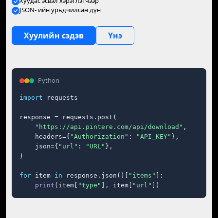
Хуудас эсвэл хэрэглэгчээр
JSON- ийн урьдчилсан дүн
Хуулийн сэдэв
Үнэ
Python
import
 requests

response = requests.post(

"https://api.pintere.com/api/download"
,

    headers={
"Authorization"
: 
"API_KEY"
},

    json={
"url"
: 
"URL"
},

)

for
 item 
in
 response.json()[
"items"
]:

print
(item[
"type"
], item[
"url"
])