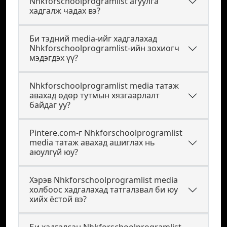
Nhkforschoolprogramlist агуулга
хадгалж чадах вэ?
Би тэдний media-ийг хадгалахад
Nhkforschoolprogramlist-ийн зохиогч
мэдэгдэх үү?
Nhkforschoolprogramlist media татаж
авахад өдөр тутмын хязгаарлалт
байдаг уу?
Pintere.com-г Nhkforschoolprogramlist
media татаж авахад ашиглах нь
аюулгүй юу?
Хэрэв Nhkforschoolprogramlist media
холбоос хадгалахад татгалзвал би юу
хийх ёстой вэ?