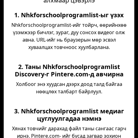
алхмаар цэвэрлэ
1. Nhkforschoolprogramlist-ыг үзэх
Nhkforschoolprogramlist-ийг тойрч, өөрийнхөө
үзэмжээр бичлэг, зураг, дуу сонсох видеог олж
авна. URL-ийг нь браузерын мөр эсвэл
хуваалцах товчноос хуулбарлана.
2. Таны Nhkforschoolprogramlist
Discovery-г Pintere.com-д авчирна
Холбоог энэ хуудсан дээрх доод талд байгаа
нөөцлөх талбарт байрлуул.
3. Nhkforschoolprogramlist медиаг
цуглуулгадаа нэмнэ
Хянах товчийг дарахад файл таны сангаас гарч
ирнэ. Pintere.com- ийг бусад загвар зохион