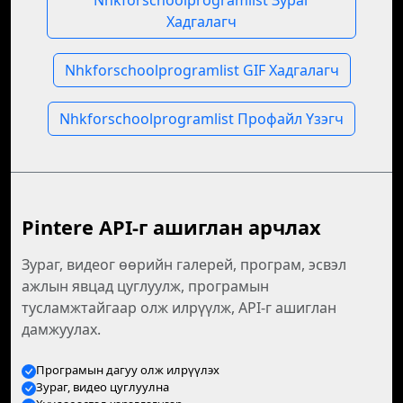
Nhkforschoolprogramlist Зураг
Хадгалагч
Nhkforschoolprogramlist GIF Хадгалагч
Nhkforschoolprogramlist Профайл Үзэгч
Pintere API-г ашиглан арчлах
Зураг, видеог өөрийн галерей, програм, эсвэл
ажлын явцад цуглуулж, програмын
тусламжтайгаар олж илрүүлж, API-г ашиглан
дамжуулах.
Програмын дагуу олж илрүүлэх
Зураг, видео цуглуулна