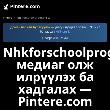
Pintere.com
Pintere
Nhkforschoolprogramlist
Домен нэрийг бүртгүүлэх
— үнэгүй нууцлал болон DNS-ийг
багтаасан
НҮБ-ын 6.
Програм хангамж
Nhkforschoolpro
медиаг олж
илрүүлэх ба
хадгалах —
Pintere.com