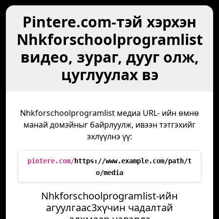
Pintere.com-тэй хэрхэн
Nhkforschoolprogramlist
видео, зураг, дууг олж,
цуглуулах вэ
Nhkforschoolprogramlist медиа URL- ийн өмнө
манай домэйныг байрлуулж, ивээн тэтгэхийг
эхлүүлнэ үү:
pintere.com/
https://www.example.com/path/t
o/media
Nhkforschoolprogramlist-ийн
агуулгаас3хүчин чадалтай