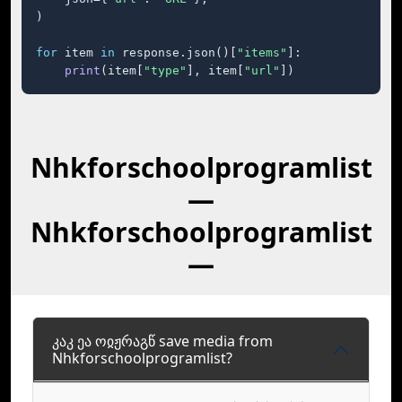
)

for
 item 
in
 response.json()[
"items"
]:

print
(item[
"type"
], item[
"url"
])
Nhkforschoolprogramlist
—
Nhkforschoolprogramlist
—
კაკ ეა ოჲჟრაგწ save media from
Nhkforschoolprogramlist?