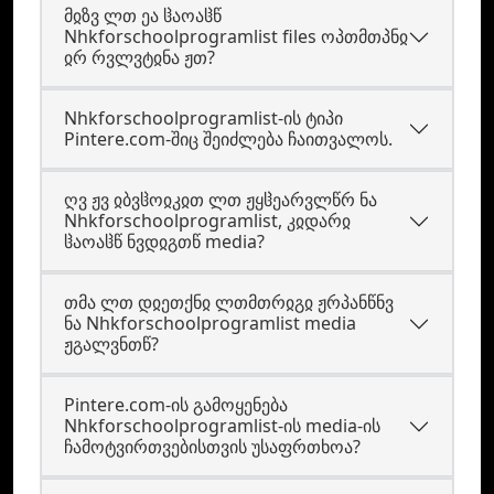
მჲზვ ლთ ეა ჱაოაჱწ
Nhkforschoolprogramlist files ოპთმთპნჲ
ჲრ რვლვტჲნა ჟთ?
Nhkforschoolprogramlist-ის ტიპი
Pintere.com-შიც შეიძლება ჩაითვალოს.
ღვ ჟვ ჲბვჱოჲკჲთ ლთ ჟყჱეარვლწრ ნა
Nhkforschoolprogramlist, კჲდარჲ
ჱაოაჱწ ნვდჲგთწ media?
თმა ლთ დჲეთქნჲ ლთმთრჲგჲ ჟრპანწნვ
ნა Nhkforschoolprogramlist media
ჟგალვნთწ?
Pintere.com-ის გამოყენება
Nhkforschoolprogramlist-ის media-ის
ჩამოტვირთვებისთვის უსაფრთხოა?