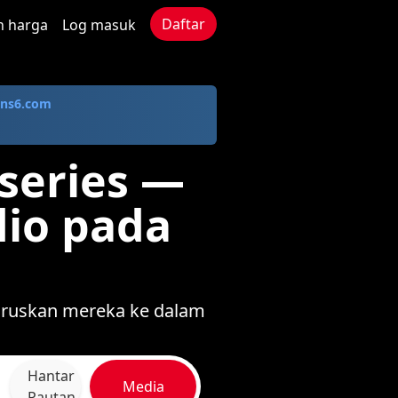
Daftar
n harga
Log masuk
ns6.com
xseries —
dio pada
kuruskan mereka ke dalam
Hantar
Media
Pautan