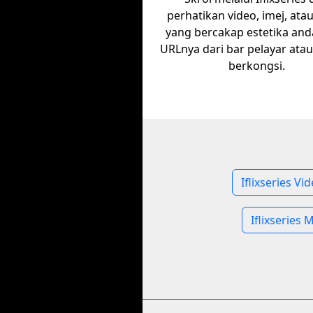
perhatikan video, imej, ata
yang bercakap estetika anda
URLnya dari bar pelayar ata
berkongsi.
Iflixseries Vi
Iflixseries