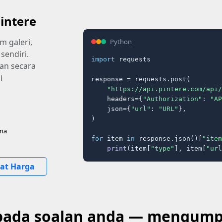
intere
m galeri,
Python
 sendiri.
import
 requests

an secara
i
response = requests.post(

"https://api.pintere.com/api/
    headers={
"Authorization"
: 
"AP
    json={
"url"
: 
"URL"
},

)

una
for
 item 
in
 response.json()[
"item
print
(item[
"type"
], item[
"url
hat Harga
ada soalan anda — mengumpul