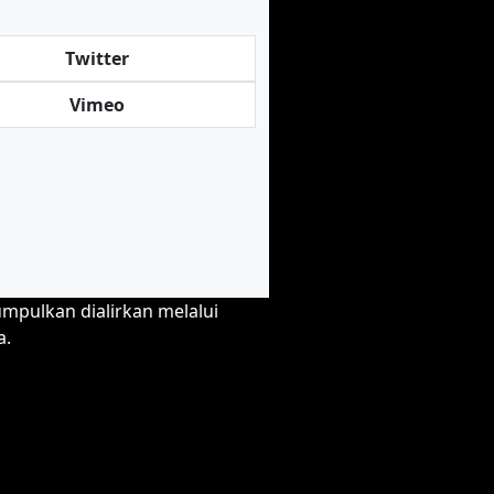
Twitter
Vimeo
umpulkan dialirkan melalui
a.