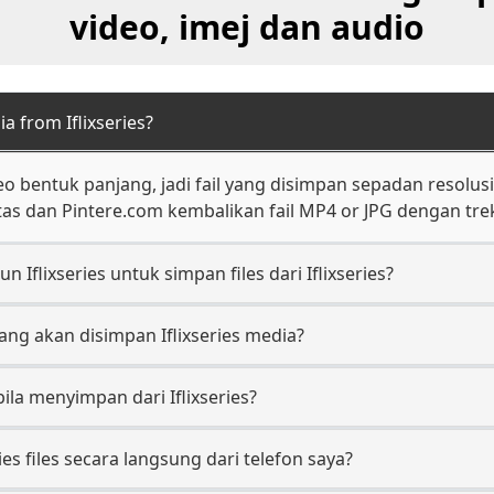
video, imej dan audio
 from Iflixseries?
eo bentuk panjang, jadi fail yang disimpan sepadan resolu
as dan Pintere.com kembalikan fail MP4 or JPG dengan trek 
 Iflixseries untuk simpan files dari Iflixseries?
ang akan disimpan Iflixseries media?
ila menyimpan dari Iflixseries?
ies files secara langsung dari telefon saya?