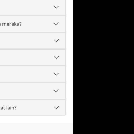
a mereka?
t lain?