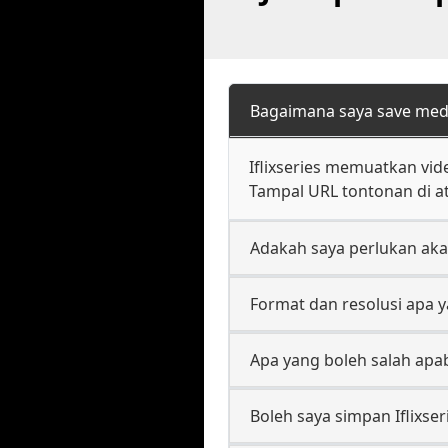
Bagaimana saya save media
Iflixseries memuatkan vid
Tampal URL tontonan di at
Adakah saya perlukan akaun
Format dan resolusi apa y
Apa yang boleh salah apab
Boleh saya simpan Iflixser