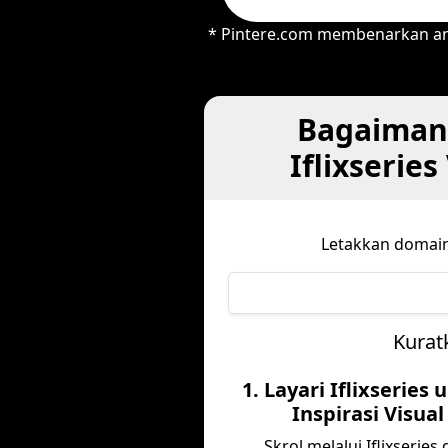
* Pintere.com membenarkan and
Bagaiman
Iflixserie
Letakkan domain
Kurat
1. Layari Iflixseries 
Inspirasi Visual
Skrol melalui Iflixseries