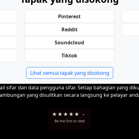
Pinterest
Reddit
Soundcloud
Tiktok
Lihat semua tapak yang disokong
l sifar dan data pengguna sifar. Setiap bahagian yang dik
ambungan yang disulitkan secara langsung ke pelayar and
★
★
★
★
★
-
Be the first to rate!