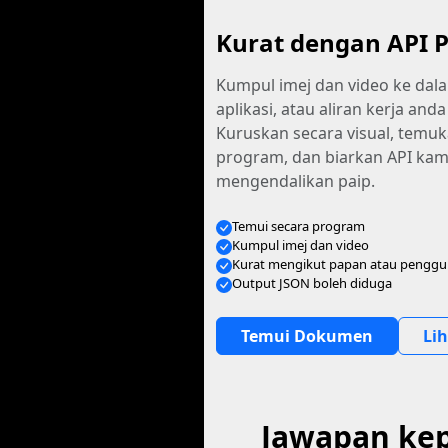
Kurat dengan API P
Kumpul imej dan video ke dala
aplikasi, atau aliran kerja anda
Kuruskan secara visual, temuk
program, dan biarkan API kam
mengendalikan paip.
Temui secara program
Kumpul imej dan video
Kurat mengikut papan atau pengg
Output JSON boleh diduga
Temui Dokumen
Li
Jawapan kep