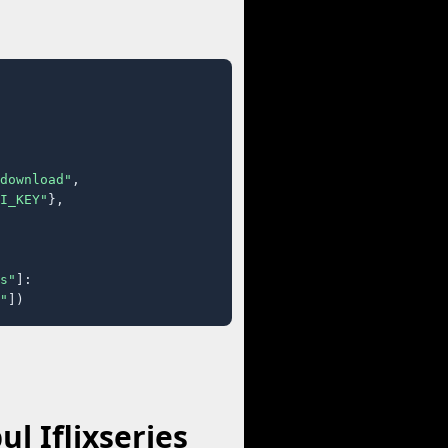
download"
,

I_KEY"
},

s"
]:

"
])
 Iflixseries