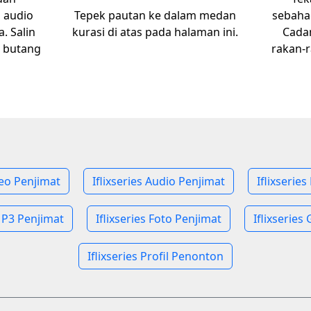
u audio
Tepek pautan ke dalam medan
sebaha
. Salin
kurasi di atas pada halaman ini.
Cada
u butang
rakan-r
deo Penjimat
Iflixseries Audio Penjimat
Iflixserie
 MP3 Penjimat
Iflixseries Foto Penjimat
Iflixseries
Iflixseries Profil Penonton