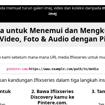
a memuat turun galeri imej, video dan koleksi daripada
m
imej
a untuk Menemui dan Meng
s Video, Foto & Audio dengan 
 kami sebelum mana-mana URL media Iflixseries untuk m
pintere.com/
https://www.example.com/path/to/media
kan kandungan Iflixseries dalam tiga langkah insp
untuk
2. Bawa Iflixseries
3. Ta
Discovery kamu ke
Pintere.com.
 dan
Tek