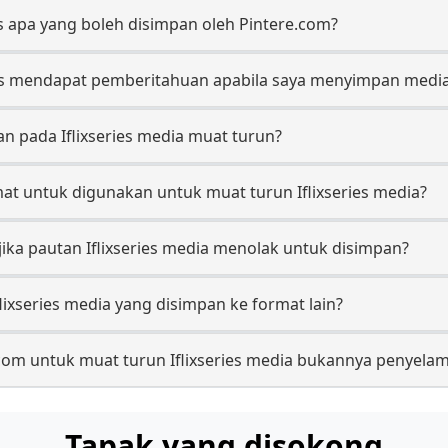
es apa yang boleh disimpan oleh Pintere.com?
ries mendapat pemberitahuan apabila saya menyimpan medi
n pada Iflixseries media muat turun?
at untuk digunakan untuk muat turun Iflixseries media?
jika pautan Iflixseries media menolak untuk disimpan?
ixseries media yang disimpan ke format lain?
om untuk muat turun Iflixseries media bukannya penyelama
Tapak yang disokong