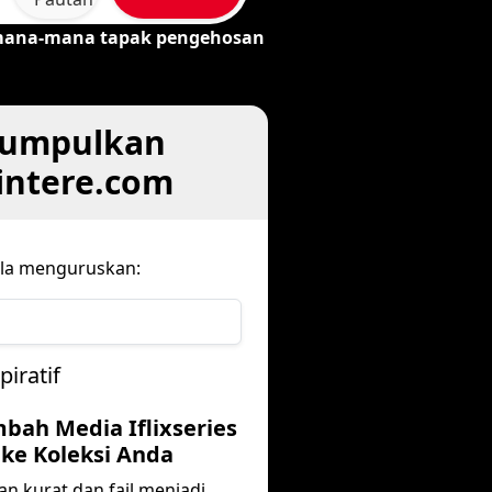
ana-mana tapak pengehosan
kumpulkan
Pintere.com
ula menguruskan:
iratif
mbah Media Iflixseries
ke Koleksi Anda
an kurat dan fail menjadi