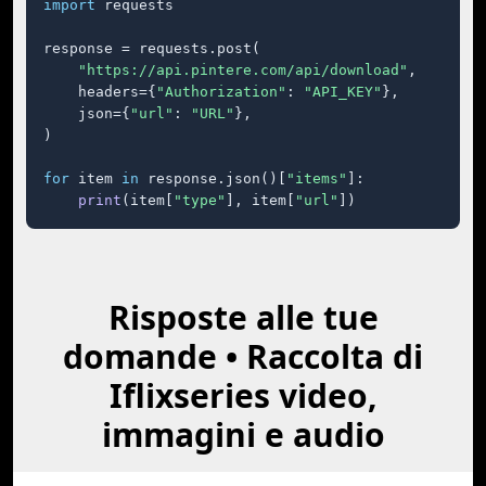
import
 requests

response = requests.post(

"https://api.pintere.com/api/download"
,

    headers={
"Authorization"
: 
"API_KEY"
},

    json={
"url"
: 
"URL"
},

)

for
 item 
in
 response.json()[
"items"
]:

print
(item[
"type"
], item[
"url"
])
Risposte alle tue
domande • Raccolta di
Iflixseries video,
immagini e audio