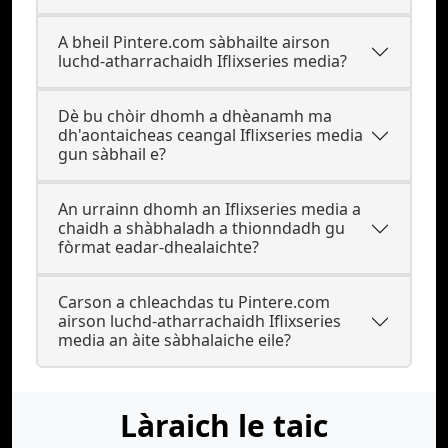
A bheil Pintere.com sàbhailte airson
luchd-atharrachaidh Iflixseries media?
Dè bu chòir dhomh a dhèanamh ma
dh'aontaicheas ceangal Iflixseries media
gun sàbhail e?
An urrainn dhomh an Iflixseries media a
chaidh a shàbhaladh a thionndadh gu
fòrmat eadar-dhealaichte?
Carson a chleachdas tu Pintere.com
airson luchd-atharrachaidh Iflixseries
media an àite sàbhalaiche eile?
Làraich le taic