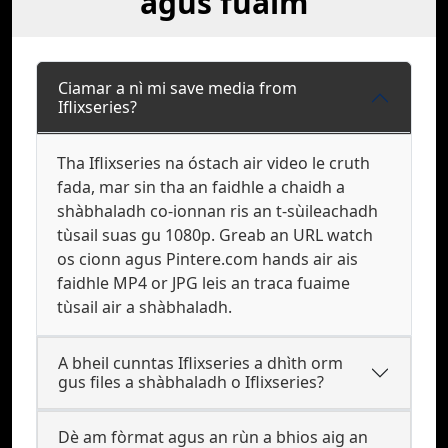
agus fuaim
Ciamar a nì mi save media from
Iflixseries?
Tha Iflixseries na óstach air video le cruth
fada, mar sin tha an faidhle a chaidh a
shàbhaladh co-ionnan ris an t-sùileachadh
tùsail suas gu 1080p. Greab an URL watch
os cionn agus Pintere.com hands air ais
faidhle MP4 or JPG leis an traca fuaime
tùsail air a shàbhaladh.
A bheil cunntas Iflixseries a dhìth orm
gus files a shàbhaladh o Iflixseries?
Dè am fòrmat agus an rùn a bhios aig an