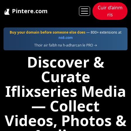
Cuir d’ainm
Pintere.com
ris
Pintere
Iflixseries
Buy your domain before someone else does
— 800+ extensions at
ns6.com
Thoir air falbh na h-adharcan le PRO →
Discover &
Curate
Iflixseries Media
— Collect
Videos, Photos &