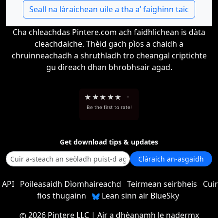
Seall na làraichean uile a tha a’ faighinn taic
Cha chleachdas Pintere.com ach faidhlichean is dàta
cleachdaiche. Thèid gach pìos a chaidh a
chruinneachadh a shruthladh tro cheangal criptichte
gu dìreach dhan bhrobhsair agad.
★
★
★
★
★
-
Be the first to rate!
Get download tips & updates
Clàraich an-asgaidh
API
Poileasaidh Dìomhaireachd
Teirmean seirbheis
Cuir
fios thugainn
Lean sinn air BlueSky
2026 Pintere LLC
| Air a dhèanamh le
nadermx