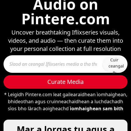
Audio on
Pintere.com
Uncover breathtaking Iflixseries visuals,
videos, and audio — then curate them into
your personal collection at full resolution
Cuir
ceangal
a-
steach
Curate Media
* Leigidh Pintere.com leat gailearaidhean ìomhaighean,
bhideothan agus cruinneachaidhean a luchdachadh
sìos bho làrach aoigheachd
ìomhaighean sam bith
Mar a lorgas tu agus a