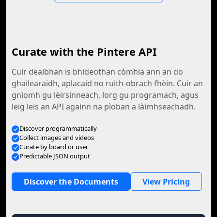
Curate with the Pintere API
Cuir dealbhan is bhideothan còmhla ann an do
ghailearaidh, aplacaid no ruith-obrach fhèin. Cuir an
gnìomh gu lèirsinneach, lorg gu programach, agus
leig leis an API againn na pìoban a làimhseachadh.
Discover programmatically
Collect images and videos
Curate by board or user
Predictable JSON output
Discover the Documents
View Pricing