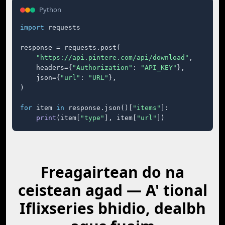
Python
import
 requests

response = requests.post(

"https://api.pintere.com/api/download"
,

    headers={
"Authorization"
: 
"API_KEY"
},

    json={
"url"
: 
"URL"
},

)

for
 item 
in
 response.json()[
"items"
]:

print
(item[
"type"
], item[
"url"
])
Freagairtean do na
ceistean agad — A' tional
Iflixseries bhidio, dealbh