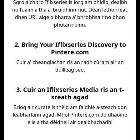
Sgrolaich tro Iflixseries is lorg am bhidio, dealbh
no fuaim a tha a’ bruidhinn riut. Dèan lethbhreac
dhen URL aige o bharra a’ bhrobhsair no bhon
phutan roinn.
2. Bring Your Iflixseries Discovery to
Pintere.com
Cuir a' cheanglachan ris an raon cùram air an
duilleag seo.
3. Cuir an Iflixseries Media ris an t-
sreath agad
Briog air curate is thèid am faidhle a-steach don
leabharlann agad. Mhol Pintere.com do dhaoine
eile a tha dèidheil air dealbhachadh!