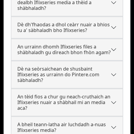
dealbh Iflixseries media a thèid a
shàbhaladh?
Dè dh'fhaodas a dhol ceàrr nuair a bhios
tu a' sàbhaladh bho Iflixseries?
An urrainn dhomh Iflixseries files a
shàbhaladh gu dìreach bhon fhòn agam?
Dè na seòrsaichean de shusbaint
Iflixseries as urrainn do Pintere.com
sàbhaladh?
An tèid fios a chur gu neach-cruthaich an
Iflixseries nuair a shàbhail mi an media
aca?
A bheil teann-latha air luchdadh a-nuas
Iflixseries media?