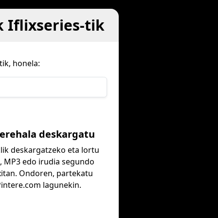
Iflixseries-tik
ik, honela:
Berehala deskargatu
klik deskargatzeko eta lortu
 MP3 edo irudia segundo
xitan. Ondoren, partekatu
Pintere.com lagunekin.