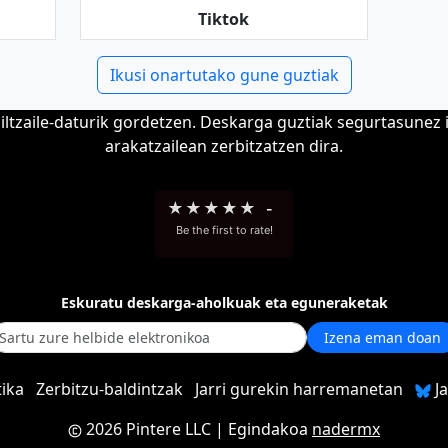
Tiktok
Ikusi onartutako gune guztiak
biltzaile-daturik gordetzen. Deskarga guztiak segurtasunez 
arakatzailean zerbitzatzen dira.
★
★
★
★
★
-
Be the first to rate!
Eskuratu deskarga-aholkuak eta eguneraketak
Izena eman doan
tika
Zerbitzu-baldintzak
Jarri gurekin harremanetan
Ja
2026 Pintere LLC
| Egindakoa
nadermx