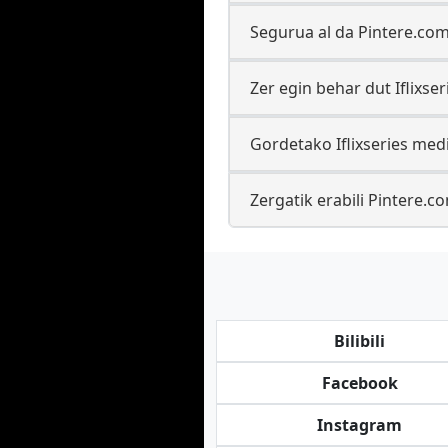
Segurua al da Pintere.com
Zer egin behar dut Iflixse
Gordetako Iflixseries med
Zergatik erabili Pintere.
Bilibili
Facebook
Instagram