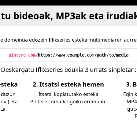
u bideoak, MP3ak eta irudiak 
e domeinua edozein Iflixseries esteka multimediaren aurret
pintere.com/
https://www.example.com/path/to/media
Deskargatu Iflixseries edukia 3 urrats sinpletan:
 esteka
2. Itsatsi esteka hemen
3. 
hi duzun
Itsatsi kopiatutako esteka
Egin 
dia) eta
Pintere.com-eko goiko eremuan.
MP4,
La.
gut