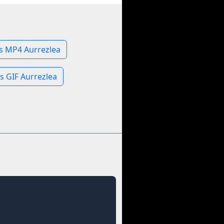
ies MP4 Aurrezlea
ies GIF Aurrezlea