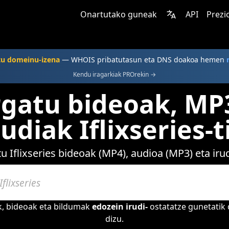
Onartutako guneak
API
Prezi
tu domeinu-izena
— WHOIS pribatutasun eta DNS doakoa hemen
Kendu iragarkiak PROrekin →
gatu bideoak, MP
rudiak Iflixseries-t
 Iflixseries bideoak (MP4), audioa (MP3) eta iru
ak, bideoak eta bildumak
edozein irudi-
ostatatze gunetatik
dizu.