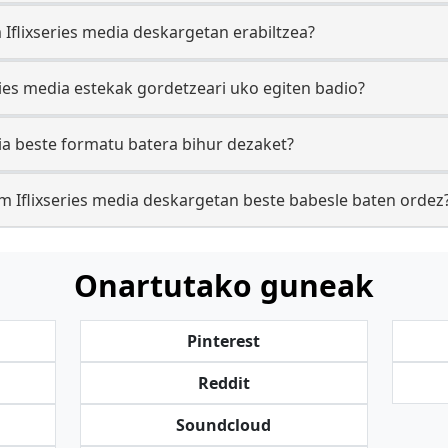
 Iflixseries media deskargetan erabiltzea?
ries media estekak gordetzeari uko egiten badio?
ia beste formatu batera bihur dezaket?
com Iflixseries media deskargetan beste babesle baten ordez
Onartutako guneak
Pinterest
Reddit
Soundcloud