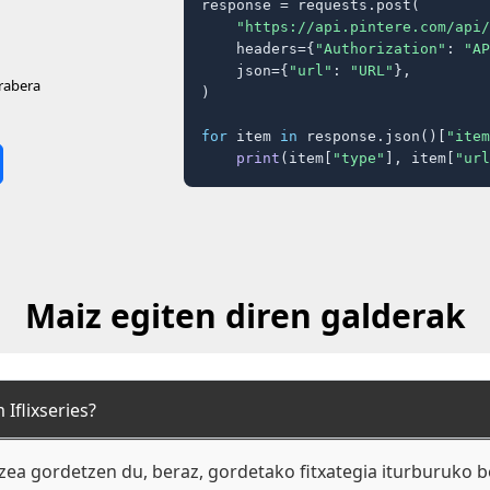
response = requests.post(

"https://api.pintere.com/api/
    headers={
"Authorization"
: 
"AP
    json={
"url"
: 
"URL"
},

arabera
)

for
 item 
in
 response.json()[
"item
print
(item[
"type"
], item[
"url
Maiz egiten diren galderak
Iflixseries?
luzea gordetzen du, beraz, gordetako fitxategia iturburuko 