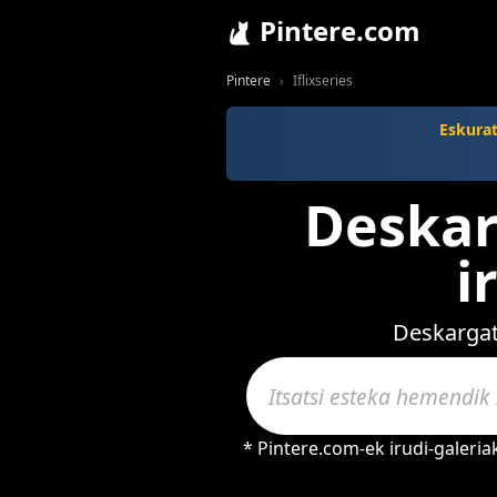
Pintere.com
Pintere
Iflixseries
Eskura
Deskar
i
Deskargatu
* Pintere.com-ek irudi-galeri