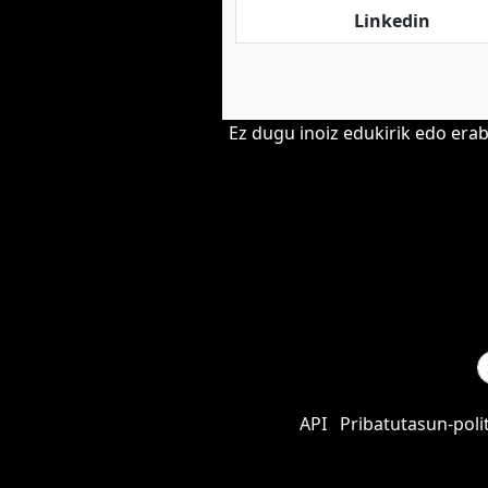
Linkedin
Ez dugu inoiz edukirik edo era
API
Pribatutasun-poli