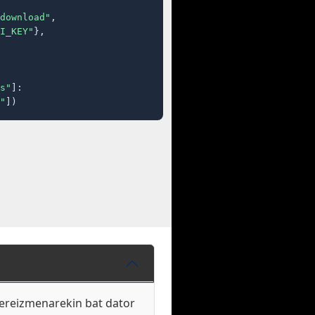
download"
,

I_KEY"
},

s"
]:

"
])
bereizmenarekin bat dator