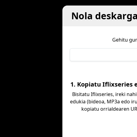
Nola deskargat
Gehitu gur
1. Kopiatu Iflixseries
Bisitatu Iflixseries, ireki na
edukia (bideoa, MP3a edo iru
kopiatu orrialdearen UR