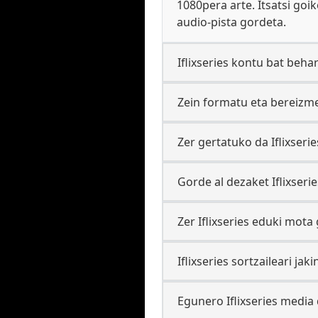
1080pera arte. Itsatsi goi
audio-pista gordeta.
Iflixseries kontu bat behar
Zein formatu eta bereizme
Zer gertatuko da Iflixseri
Gorde al dezaket Iflixserie
Zer Iflixseries eduki mot
Iflixseries sortzaileari j
Egunero Iflixseries medi