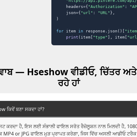
"https://api.pintere.com/api/
    headers={
"Authorization"
: 
"AP
    json={
"url"
: 
"URL"
},

)

for
 item 
in
 response.json()[
"item
print
(item[
"type"
], item[
"url
ੇ ਜਵਾਬ — Hseshow ਵੀਡੀਓ, ਚਿੱਤਰ ਅ
ਰਹੇ ਹਾਂ
 ਕਿਵੇਂ ਬਣਾ ਸਕਦਾ ਹਾਂ?
ਟ ਕਰਦਾ ਹੈ, ਇਸ ਲਈ ਸੰਭਾਲੀ ਫਾਇਲ ਸਰੋਤ ਰੈਜ਼ੋਲੂਸ਼ਨ ਨਾਲ ਮਿਲਦੀ ਹੈ, 108
 MP4 or JPG ਫਾਇਲ ਮੁੜ ਪ੍ਰਾਪਤ ਕਰੇਗਾ, ਜਿਸ ਵਿੱਚ ਅਸਲੀ ਆਡੀਓ ਟਰੈਕ