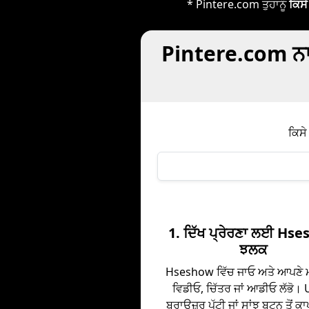
* Pintere.com ਤੁਹਾਨੂੰ
ਕਿਸੇ
Pintere.com ਨਾ
ਕਿਸੇ
1. ਦਿੱਖ ਪ੍ਰੇਰਣਾ ਲਈ Hs
ਝਲਕ
Hseshow ਵਿੱਚ ਜਾਓ ਅਤੇ ਆਪਣੇ 
ਵਿਡੀਓ, ਚਿੱਤਰ ਜਾਂ ਆਡੀਓ ਲੱਭੋ। U
ਬਰਾਊਜ਼ਰ ਪੱਟੀ ਜਾਂ ਸਾਂਝ ਬਟਨ ਤੋਂ ਕ