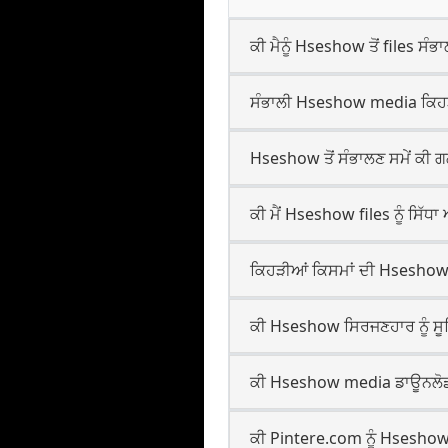
ਕੀ ਮੈਨੂੰ Hseshow ਤੋਂ files 
ਸੰਭਾਲੀ Hseshow media ਕਿਹੜਾ ਫ
Hseshow ਤੋਂ ਸੰਭਾਲਣ ਸਮੇਂ ਕੀ ਗ
ਕੀ ਮੈਂ Hseshow files ਨੂੰ ਸਿੱਧਾ
ਕਿਹੜੀਆਂ ਕਿਸਮਾਂ ਦੀ Hseshow
ਕੀ Hseshow ਸਿਰਜਣਹਾਰ ਨੂੰ ਸੂਚਿਤ
ਕੀ Hseshow media ਡਾਊਨਲੋਡਾਂ
ਕੀ Pintere.com ਨੂੰ Hsesho