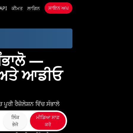
ਸਾਇਨ ਅਪ
API
ਕੀਮਤ
ਲਾਗਿਨ
ੰਭਾਲੋ —
 ਅਤੇ ਆਡੀਓ
ਪੂਰੀ ਰੈਜ਼ੋਲੇਸ਼ਨ ਵਿੱਚ ਸੰਭਾਲੋ
ਲਿੰਕ
ਮੀਡਿਆ ਸਾਫ਼
ਭੇਜੋ
ਕਰੋ