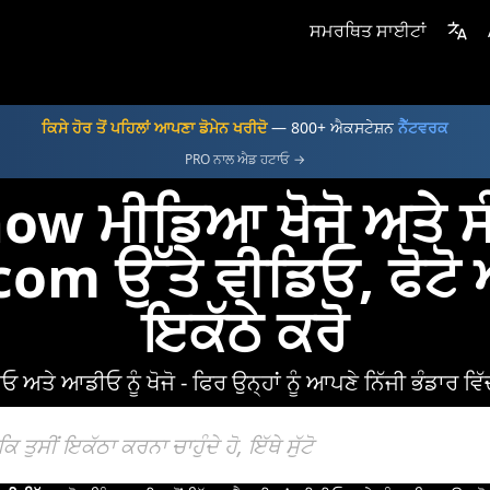
ਸਮਰਥਿਤ ਸਾਈਟਾਂ
ਕਿਸੇ ਹੋਰ ਤੋਂ ਪਹਿਲਾਂ ਆਪਣਾ ਡੋਮੇਨ ਖਰੀਦੋ
— 800+ ਐਕਸਟੇਸ਼ਨ
ਨੈੱਟਵਰਕ
PRO ਨਾਲ ਐਡ ਹਟਾਓ →
w ਮੀਡਿਆ ਖੋਜੋ ਅਤੇ ਸ
com ਉੱਤੇ ਵੀਡਿਓ, ਫੋਟੋ
ਇਕੱਠੇ ਕਰੋ
ੇ ਆਡੀਓ ਨੂੰ ਖੋਜੋ - ਫਿਰ ਉਨ੍ਹਾਂ ਨੂੰ ਆਪਣੇ ਨਿੱਜੀ ਭੰਡਾਰ ਵਿੱਚ 