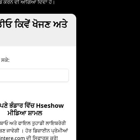
ਲੋਡ ਕਰਨ ਦੀ ਆਗਿਆ ਦਿੰਦਾ ਹੈ।
 ਕਿਵੇਂ ਖੋਜਣ ਅਤੇ
 ਸਕੇ:
ਪਣੇ ਭੰਡਾਰ ਵਿੱਚ Hseshow
ਮੀਡਿਆ ਸ਼ਾਮਲ
ਦਬਾਓ ਅਤੇ ਫਾਇਲ ਤੁਹਾਡੀ ਲਾਇਬਰੇਰੀ
 ਬਣ ਜਾਵੇਗੀ । ਹੋਰ ਡਿਜ਼ਾਈਨ ਪ੍ਰੇਮੀਆਂ
 Pintere.com ਦੀ ਸਿਫਾਰਸ਼ ਕਰੋ!