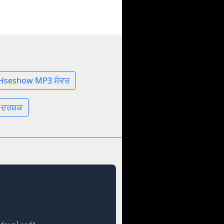
Hseshow MP3 ਸੇਵਰ
 ਦਰਸ਼ਕ