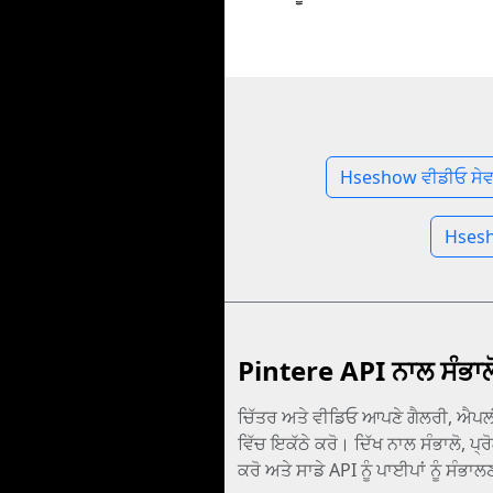
Hseshow ਵੀਡੀਓ ਸੇ
Hsesh
Pintere API ਨਾਲ ਸੰਭਾਲ
ਚਿੱਤਰ ਅਤੇ ਵੀਡਿਓ ਆਪਣੇ ਗੈਲਰੀ, ਐਪਲੀ
ਵਿੱਚ ਇਕੱਠੇ ਕਰੋ। ਦਿੱਖ ਨਾਲ ਸੰਭਾਲੋ, ਪ੍ਰ
ਕਰੋ ਅਤੇ ਸਾਡੇ API ਨੂੰ ਪਾਈਪਾਂ ਨੂੰ ਸੰਭ