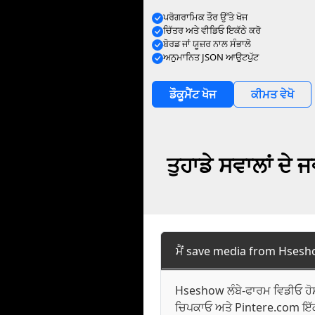
ਪਰੋਗਰਾਮਿਕ ਤੌਰ ਉੱਤੇ ਖੋਜ
ਚਿੱਤਰ ਅਤੇ ਵੀਡਿਓ ਇਕੱਠੇ ਕਰੋ
ਬੋਰਡ ਜਾਂ ਯੂਜ਼ਰ ਨਾਲ ਸੰਭਾਲੋ
ਅਨੁਮਾਨਿਤ JSON ਆਉਟਪੁੱਟ
ਡੌਕੂਮੈਂਟ ਖੋਜ
ਕੀਮਤ ਵੇਖੋ
ਤੁਹਾਡੇ ਸਵਾਲਾਂ ਦ
ਮੈਂ save media from Hseshow
Hseshow ਲੰਬੇ-ਫਾਰਮ ਵਿਡੀਓ ਹੋਸ
ਚਿਪਕਾਓ ਅਤੇ Pintere.com ਇੱਕ