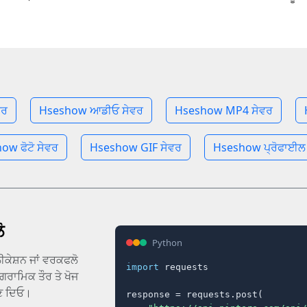
ਵਰ
Hseshow ਆਡੀਓ ਸੇਵਰ
Hseshow MP4 ਸੇਵਰ
ow ਫੋਟੋ ਸੇਵਰ
Hseshow GIF ਸੇਵਰ
Hseshow ਪ੍ਰੋਫਾਈਲ
ੋ
Python
ਕੇਸ਼ਨ ਜਾਂ ਵਰਕਫਲੋ
import
 requests

ੋਗਰਾਮਿਕ ਤੌਰ ਤੇ ਖੋਜ
ਾਲਣ ਦਿਓ।
response = requests.post(
