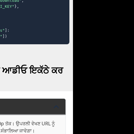
download"
,

I_KEY"
},

s"
]:

"
])
ਤੇ ਆਡੀਓ ਇਕੱਠੇ ਕਰ
0p ਤੱਕ। ਉਪਰਲੀ ਵੇਖਣ URL ਨੂੰ
 ਸੰਭਾਲਿਆ ਜਾਵੇਗਾ।