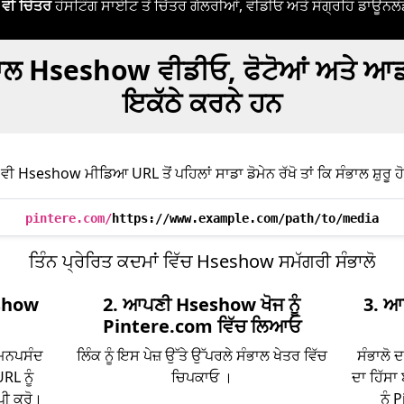
 ਵੀ ਚਿੱਤਰ
ਹੋਸਟਿੰਗ ਸਾਈਟ ਤੋਂ ਚਿੱਤਰ ਗੈਲਰੀਆਂ, ਵੀਡੀਓ ਅਤੇ ਸੰਗ੍ਰਹਿ ਡਾਊਨ
ਲ Hseshow ਵੀਡੀਓ, ਫੋਟੋਆਂ ਅਤੇ ਆਡੀਓ
ਇਕੱਠੇ ਕਰਨੇ ਹਨ
 ਵੀ Hseshow ਮੀਡਿਆ URL ਤੋਂ ਪਹਿਲਾਂ ਸਾਡਾ ਡੋਮੇਨ ਰੱਖੋ ਤਾਂ ਕਿ ਸੰਭਾਲ ਸ਼ੁਰੂ ਹੋ
pintere.com/
https://www.example.com/path/to/media
ਤਿੰਨ ਪ੍ਰੇਰਿਤ ਕਦਮਾਂ ਵਿੱਚ Hseshow ਸਮੱਗਰੀ ਸੰਭਾਲੋ
eshow
2. ਆਪਣੀ Hseshow ਖੋਜ ਨੂੰ
3. ਆ
Pintere.com ਵਿੱਚ ਲਿਆਓ
ਮਨਪਸੰਦ
ਲਿੰਕ ਨੂੰ ਇਸ ਪੇਜ਼ ਉੱਤੇ ਉੱਪਰਲੇ ਸੰਭਾਲ ਖੇਤਰ ਵਿੱਚ
ਸੰਭਾਲੋ 
RL ਨੂੰ
ਚਿਪਕਾਓ ।
ਦਾ ਹਿੱਸਾ
ਾਪੀ ਕਰੋ।
ਨੂੰ