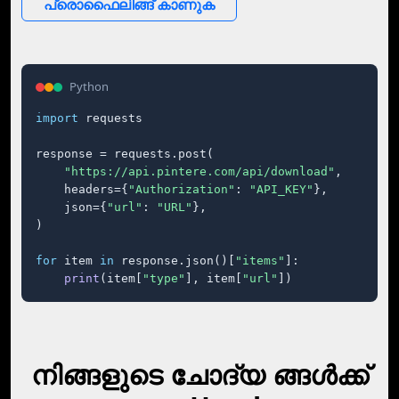
പ്രൊഫൈലിങ്ങ് കാണുക
Python
import
 requests

response = requests.post(

"https://api.pintere.com/api/download"
,

    headers={
"Authorization"
: 
"API_KEY"
},

    json={
"url"
: 
"URL"
},

)

for
 item 
in
 response.json()[
"items"
]:

print
(item[
"type"
], item[
"url"
])
നിങ്ങളുടെ ചോദ്യ ങ്ങൾക്ക്