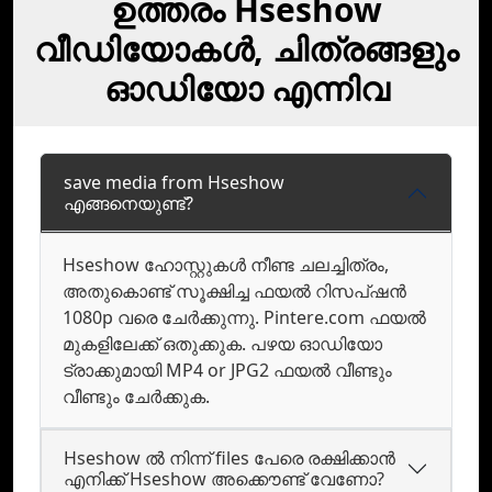
ഉത്തരം Hseshow
വീഡിയോകൾ, ചിത്രങ്ങളും
ഓഡിയോ എന്നിവ
save media from Hseshow
എങ്ങനെയുണ്ട്?
Hseshow ഹോസ്റ്റുകള്‍ നീണ്ട ചലച്ചിത്രം,
അതുകൊണ്ട് സൂക്ഷിച്ച ഫയല്‍ റിസപ്ഷന്‍
1080p വരെ ചേര്‍ക്കുന്നു. Pintere.com ഫയല്‍
മുകളിലേക്ക് ഒതുക്കുക. പഴയ ഓഡിയോ
ട്രാക്കുമായി MP4 or JPG2 ഫയല്‍ വീണ്ടും
വീണ്ടും ചേര്‍ക്കുക.
Hseshow ൽ നിന്ന് files പേരെ രക്ഷിക്കാൻ
എനിക്ക് Hseshow അക്കൌണ്ട് വേണോ?