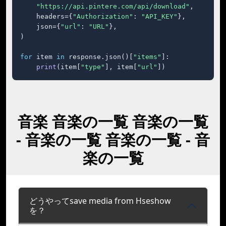
"https://api.pintere.com/api/download"
,

    headers={
"Authorization"
: 
"API_KEY"
},

    json={
"url"
: 
"URL"
},

)

for
 item 
in
 response.json()[
"items"
]:

print
(item[
"type"
], item[
"url"
])
音楽 音楽の一覧 音楽の一覧
- 音楽の一覧 音楽の一覧 - 音
楽の一覧
どうやってsave media from Hseshow
を？