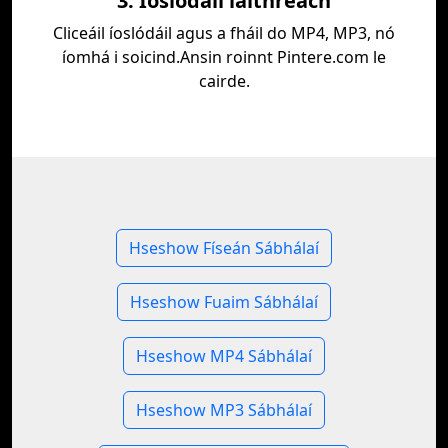
3. Íoslódáil láithreach
Cliceáil íoslódáil agus a fháil do MP4, MP3, nó
íomhá i soicind.Ansin roinnt Pintere.com le
cairde.
Hseshow Físeán Sábhálaí
Hseshow Fuaim Sábhálaí
Hseshow MP4 Sábhálaí
Hseshow MP3 Sábhálaí