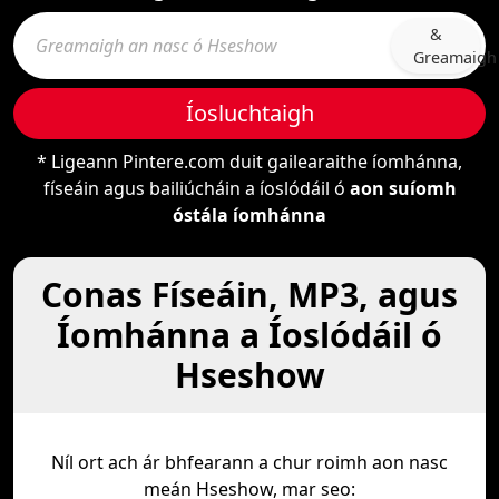
&
Greamaigh
Íosluchtaigh
* Ligeann Pintere.com duit gailearaithe íomhánna,
físeáin agus bailiúcháin a íoslódáil ó
aon suíomh
óstála íomhánna
Conas Físeáin, MP3, agus
Íomhánna a Íoslódáil ó
Hseshow
Níl ort ach ár bhfearann a chur roimh aon nasc
meán Hseshow, mar seo: