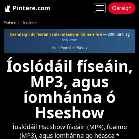
Pintere.com
Cláraigh
Pintere
Hseshow
Ceannaigh do fearann sula ndéanann duine eile é
— 800+ síntí ag
ns6. com
Bain fógraí le PRO →
Íoslódáil físeáin,
MP3, agus
íomhánna ó
Hseshow
Íoslódáil Hseshow físeáin (MP4), fuaime
(MP3), agus íomhánna go héasca *