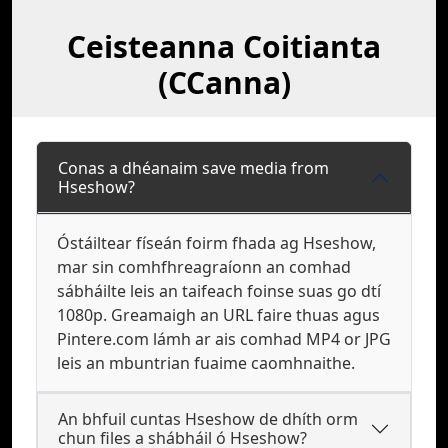
Ceisteanna Coitianta
(CCanna)
Conas a dhéanaim save media from
Hseshow?
Óstáiltear físeán foirm fhada ag Hseshow,
mar sin comhfhreagraíonn an comhad
sábháilte leis an taifeach foinse suas go dtí
1080p. Greamaigh an URL faire thuas agus
Pintere.com lámh ar ais comhad MP4 or JPG
leis an mbuntrian fuaime caomhnaithe.
An bhfuil cuntas Hseshow de dhíth orm
chun files a shábháil ó Hseshow?