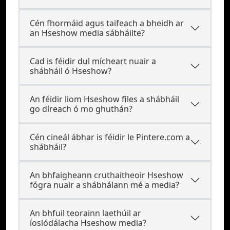
Cén fhormáid agus taifeach a bheidh ar
an Hseshow media sábháilte?
Cad is féidir dul mícheart nuair a
shábháil ó Hseshow?
An féidir liom Hseshow files a shábháil
go díreach ó mo ghuthán?
Cén cineál ábhar is féidir le Pintere.com a
shábháil?
An bhfaigheann cruthaitheoir Hseshow
fógra nuair a shábhálann mé a media?
An bhfuil teorainn laethúil ar
íoslódálacha Hseshow media?