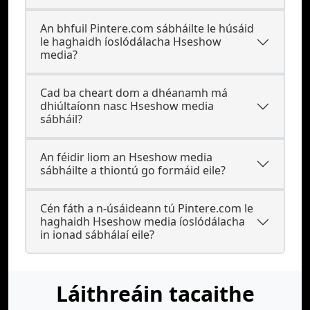
An bhfuil Pintere.com sábháilte le húsáid
le haghaidh íoslódálacha Hseshow
media?
Cad ba cheart dom a dhéanamh má
dhiúltaíonn nasc Hseshow media
sábháil?
An féidir liom an Hseshow media
sábháilte a thiontú go formáid eile?
Cén fáth a n-úsáideann tú Pintere.com le
haghaidh Hseshow media íoslódálacha
in ionad sábhálaí eile?
Láithreáin tacaithe