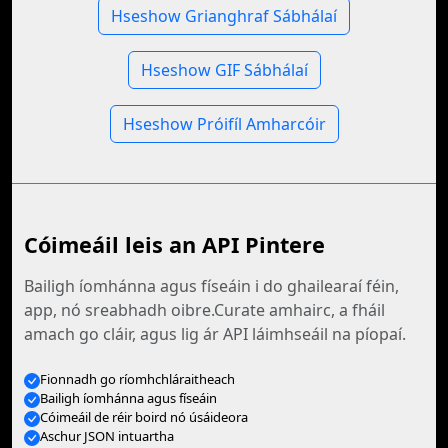
Hseshow Grianghraf Sábhálaí
Hseshow GIF Sábhálaí
Hseshow Próifíl Amharcóir
Cóimeáil leis an API Pintere
Bailigh íomhánna agus físeáin i do ghailearaí féin,
app, nó sreabhadh oibre.Curate amhairc, a fháil
amach go cláir, agus lig ár API láimhseáil na píopaí.
Fionnadh go ríomhchláraitheach
Bailigh íomhánna agus físeáin
Cóimeáil de réir boird nó úsáideora
Aschur JSON intuartha