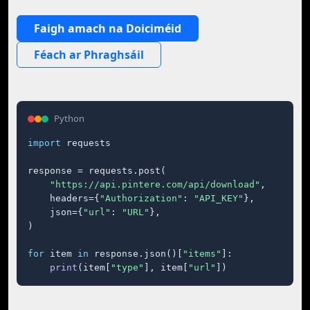
Faigh amach na Doiciméid
Féach ar Phraghsáil
Python
import
 requests

response = requests.post(

"https://api.pintere.com/api/download"
,

    headers={
"Authorization"
: 
"API_KEY"
},

    json={
"url"
: 
"URL"
},

)

for
 item 
in
 response.json()[
"items"
]:

print
(item[
"type"
], item[
"url"
])