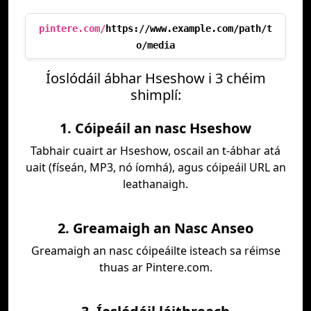
pintere.com/
https://www.example.com/path/t
o/media
Íoslódáil ábhar Hseshow i 3 chéim
shimplí:
1. Cóipeáil an nasc Hseshow
Tabhair cuairt ar Hseshow, oscail an t-ábhar atá
uait (físeán, MP3, nó íomhá), agus cóipeáil URL an
leathanaigh.
2. Greamaigh an Nasc Anseo
Greamaigh an nasc cóipeáilte isteach sa réimse
thuas ar Pintere.com.