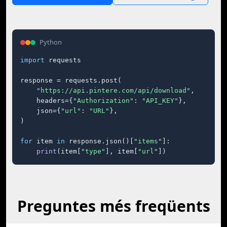
Python
import
 requests

response = requests.post(

"https://api.pintere.com/api/download"
,

    headers={
"Authorization"
: 
"API_KEY"
},

    json={
"url"
: 
"URL"
},

)

for
 item 
in
 response.json()[
"items"
]:

print
(item[
"type"
], item[
"url"
])
Preguntes més freqüents