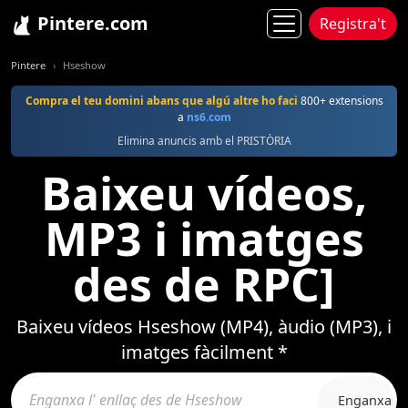
Pintere.com
Registra't
Pintere
Hseshow
Compra el teu domini abans que algú altre ho faci
800+ extensions
a
ns6.com
Elimina anuncis amb el PRISTÒRIA
Baixeu vídeos,
MP3 i imatges
des de RPC]
Baixeu vídeos Hseshow (MP4), àudio (MP3), i
imatges fàcilment *
Enganxa