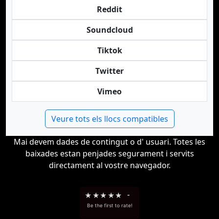
Reddit
Soundcloud
Tiktok
Twitter
Vimeo
Veure tots els llocs compatibles
Mai devem dades de contingut o d' usuari. Totes les
baixades estan penjades segurament i servits
directament al vostre navegador.
★
★
★
★
★
-
Be the first to rate!