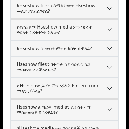
ከHseshow filesን ለማስቀመጥ Hseshow
መለያ ያስፈልገኛል?
የተጠበቀው Hseshow media ምን ዓይነት
ቅርጸትና ረቂቅነት አለው?
ከHseshow ሲጠብቁ ምን ሊከሰት ይችላል?
Hseshow filesን በቀጥታ ከሞባይሌዬ ላይ
ማስቀመጥ እችላለሁን?
የ Hseshow ይዘት ምን አይነት Pintere.com
ማዳን ይችላል?
Hseshow ፈጣሪው mediaን ሲያስቀምጥ
ማስታወቂያ ይኖረዋልን?
በHseshow media መተግበሪያዎች ላይ የዕለት