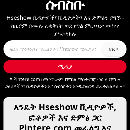
ሰብስቡ
Hseshow ቪዲዮዎች፣ ቪዲዮዎች፣ እና ድምፅን ያግኙ -
ከዚያም በሙሉ ረቂቅነት ወደ የግል ምርጫዎ ውስጥ
ያስተካክሉ
አገናኝ
ሚዲያ
* Pintere.com ከማንኛውም
የምስል
ማስተናገጃ ጣቢያ የምስል
ጋለሪዎችን፣ ቪዲዮዎችን እና ስብስቦችን እንዲያወርዱ ይፈቅድልዎታል።
እንዴት Hseshow ቪዲዮዎች,
ፎቶዎች እና ድምፅ ጋር
Pintere.com መፈለግ እና