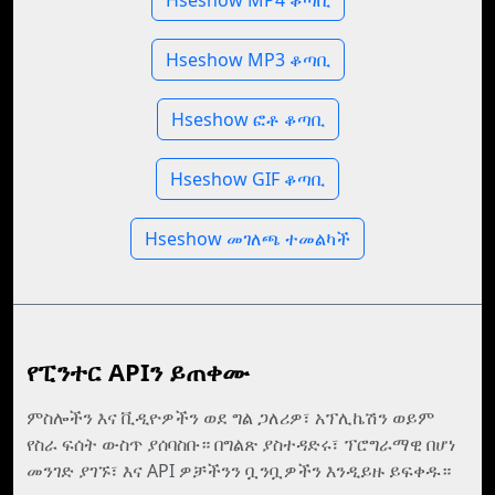
Hseshow MP4 ቆጣቢ
Hseshow MP3 ቆጣቢ
Hseshow ፎቶ ቆጣቢ
Hseshow GIF ቆጣቢ
Hseshow መገለጫ ተመልካች
የፒንተር APIን ይጠቀሙ
ምስሎችን እና ቪዲዮዎችን ወደ ግል ጋለሪዎ፣ አፕሊኬሽን ወይም
የስራ ፍሰት ውስጥ ያሰባስቡ። በግልጽ ያስተዳድሩ፣ ፕሮግራማዊ በሆነ
መንገድ ያገኙ፣ እና API ዎቻችንን ቧንቧዎችን እንዲይዙ ይፍቀዱ።