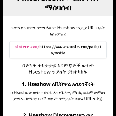
ማሰባሰብ
የዶሜይን ስምን ከማንኛውም Hseshow ሚዲያ URL በፊት
አስቀምጡ:
pintere.com/
https://www.example.com/path/t
o/media
በሦስት ተከታታይ እርምጃዎች ውስጥ
Hseshow ን ይዘት ያስተካክሉ
1. Hseshow ለቪዥዋል አስደሳችነት
በ Hseshow ውስጥ ይሂዱ እና የቪዲዮ, ምስል, ወይም ድምፅን
ያገኛሉ. ከማሳያ ባሮች ወይም ከማጋራት ቁልፍ URL ን ቅጂ.
2. Hseshow Discoveryዎን ወደ