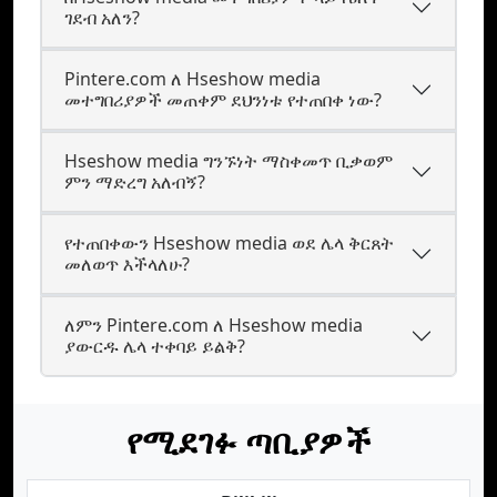
ገደብ አለን?
Pintere.com ለ Hseshow media
መተግበሪያዎች መጠቀም ደህንነቱ የተጠበቀ ነው?
Hseshow media ግንኙነት ማስቀመጥ ቢቃወም
ምን ማድረግ አለብኝ?
የተጠበቀውን Hseshow media ወደ ሌላ ቅርጸት
መለወጥ እችላለሁ?
ለምን Pintere.com ለ Hseshow media
ያውርዱ ሌላ ተቀባይ ይልቅ?
የሚደገፉ ጣቢያዎች