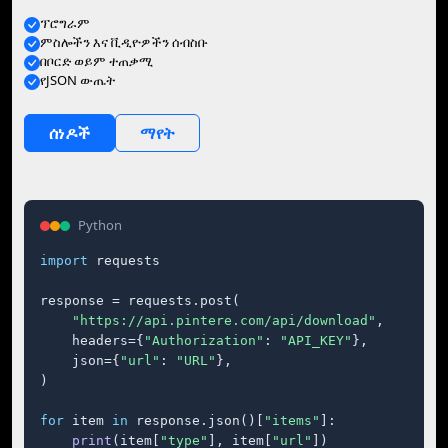
ፕሮግራም
ምስሎችን እና ቪዲዮዎችን ሰብስቡ
በቦርድ ወይም ተጠቃሚ
የJSON ውጤት
ሰነዶች
ማየት
Python
import
 requests

response = requests.post(

"https://api.pintere.com/api/download"
,

    headers={
"Authorization"
: 
"API_KEY"
},

    json={
"url"
: 
"URL"
},

)

for
 item 
in
 response.json()[
"items"
]:

print
(item[
"type"
], item[
"url"
])