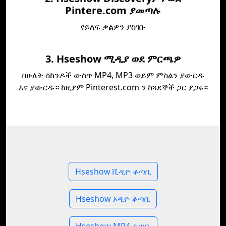
Pintere.com ያመጣሉ
የይለፍ ቃልዎን ያስገቡ
3. Hseshow ሚዲያ ወደ ምርጫዎ
በሁለት ሰከንዶች ውስጥ MP4, MP3 ወይም ምስልን ያውርዱ
እና ያውርዱ። ከዚያም Pinterest.com ን ከጓደኞች ጋር ያጋሩ።
Hseshow ቪዲዮ ቆጣቢ
Hseshow ኦዲዮ ቆጣቢ