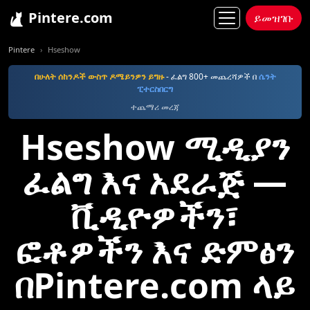
Pintere.com
ይመዝገቡ
Pintere
Hseshow
በሁለት ሰከንዶች ውስጥ ዶሜይንዎን ይግዙ
- ፈልግ 800+ መጨረሻዎች በ
ሴንት
ፒተርስበርግ
ተጨማሪ መረጃ
Hseshow ሚዲያን
ፈልግ እና አደራጅ —
ቪዲዮዎችን፣
ፎቶዎችን እና ድምፅን
በPintere.com ላይ