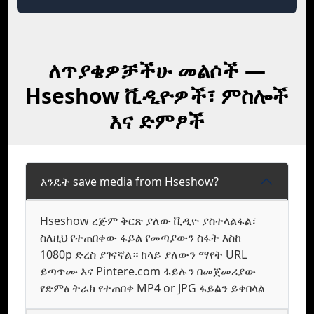
ለጥያቄዎቻችሁ መልሶች —
Hseshow ቪዲዮዎች፣ ምስሎች
እና ድምፆች
እንዴት save media from Hseshow?
Hseshow ረጅም ቅርጽ ያለው ቪዲዮ ያስተላልፋል፣
ስለዚህ የተጠበቀው ፋይል የመጣያውን ስፋት እስከ
1080p ድረስ ያገናኛል። ከላይ ያለውን ማየት URL
ይጣጥሙ እና Pintere.com ፋይሉን በመጀመሪያው
የድምፅ ትራክ የተጠበቀ MP4 or JPG ፋይልን ይቀበላል