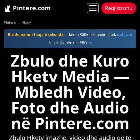
Pintere.com
Regjistrohu
Pintere
Hketv
Ble domainin tuaj në sekonda
— kërko 800+ përfundime tek
ns6.com
Hiq reklamën me PRO →
Zbulo dhe Kuro
Hketv Media —
Mbledh Video,
Foto dhe Audio
në Pintere.com
Zbulo Hketv imazhe, video dhe audio që të