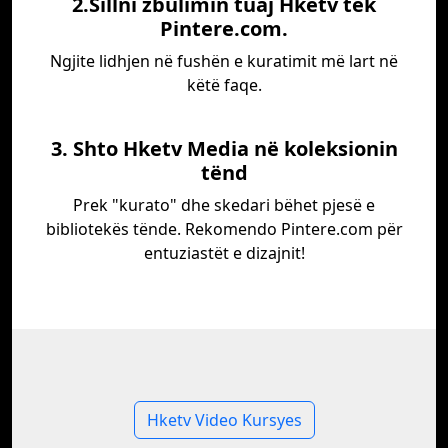
2.Sillni zbulimin tuaj Hketv tek
Pintere.com.
Ngjite lidhjen në fushën e kuratimit më lart në
këtë faqe.
3. Shto Hketv Media në koleksionin
tënd
Prek "kurato" dhe skedari bëhet pjesë e
bibliotekës tënde. Rekomendo Pintere.com për
entuziastët e dizajnit!
Hketv Video Kursyes