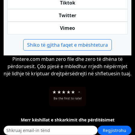
Tiktok
Twitter
Vimeo
Shiko të gjitha faqet e mbështetura
Pintere.com mban zero file dhe zero të dhëna të
përdoruesit. Çdo pjesë e mbledhur rrjedh nëpërmjet
një lidhje të kriptuar drejtpërsëdrejti në shfletuesin tuaj.
★
★
★
★
★
-
Be the first to rate!
Merr këshillat e shkarkimit dhe përditësimet
Regjistrohu