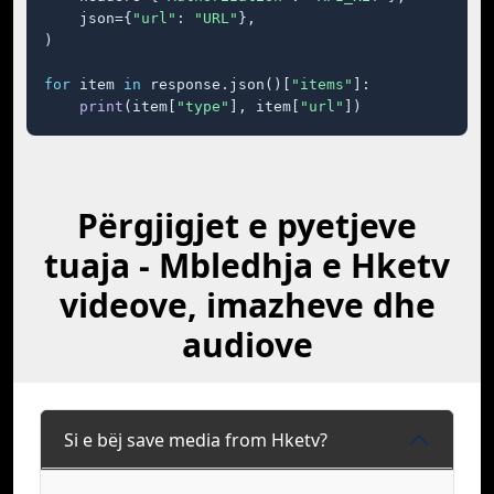
    json={
"url"
: 
"URL"
},

)

for
 item 
in
 response.json()[
"items"
]:

print
(item[
"type"
], item[
"url"
])
Përgjigjet e pyetjeve
tuaja - Mbledhja e Hketv
videove, imazheve dhe
audiove
Si e bëj save media from Hketv?