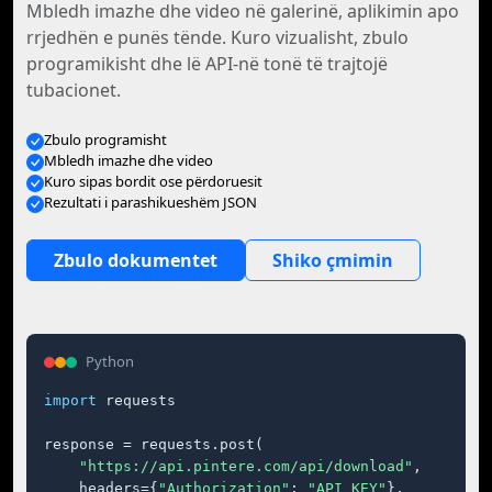
Mbledh imazhe dhe video në galerinë, aplikimin apo
rrjedhën e punës tënde. Kuro vizualisht, zbulo
programikisht dhe lë API-në tonë të trajtojë
tubacionet.
Zbulo programisht
Mbledh imazhe dhe video
Kuro sipas bordit ose përdoruesit
Rezultati i parashikueshëm JSON
Zbulo dokumentet
Shiko çmimin
Python
import
 requests

response = requests.post(

"https://api.pintere.com/api/download"
,

    headers={
"Authorization"
: 
"API_KEY"
},
