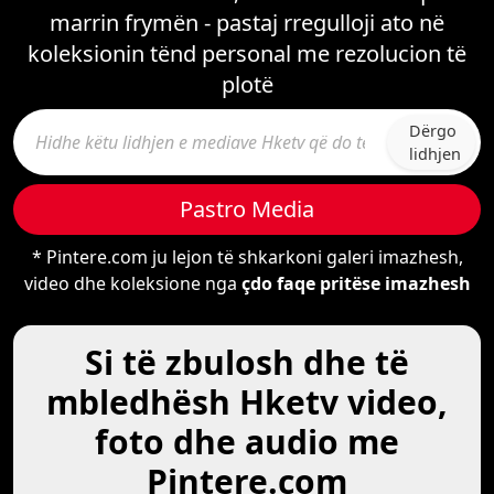
marrin frymën - pastaj rregulloji ato në
koleksionin tënd personal me rezolucion të
plotë
Dërgo
lidhjen
Pastro Media
* Pintere.com ju lejon të shkarkoni galeri imazhesh,
video dhe koleksione nga
çdo faqe pritëse imazhesh
Si të zbulosh dhe të
mbledhësh Hketv video,
foto dhe audio me
Pintere.com