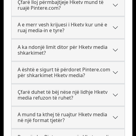
Çfarë lloj përmbajtjeje Hketv mund të
ruajë Pintere.com?
A e merr vesh krijuesi i Hketv kur unë e
ruaj media-in e tyre?
A ka ndonjë limit ditor për Hketv media
shkarkimet?
A është e sigurt të përdoret Pintere.com
për shkarkimet Hketv media?
Çfarë duhet të bëj nëse një lidhje Hketv
media refuzon të ruhet?
A mund ta kthej të ruajtur Hketv media
në një format tjetër?