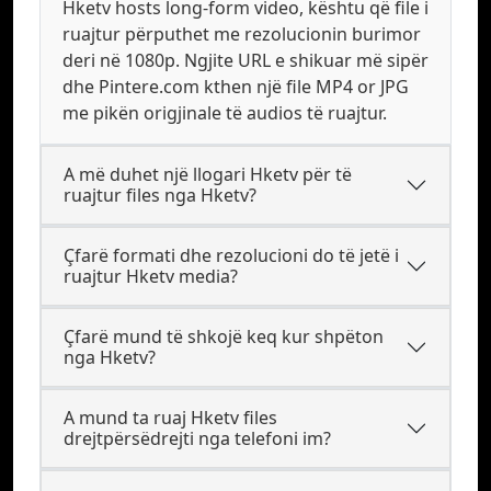
Hketv hosts long-form video, kështu që file i
ruajtur përputhet me rezolucionin burimor
deri në 1080p. Ngjite URL e shikuar më sipër
dhe Pintere.com kthen një file MP4 or JPG
me pikën origjinale të audios të ruajtur.
A më duhet një llogari Hketv për të
ruajtur files nga Hketv?
Çfarë formati dhe rezolucioni do të jetë i
ruajtur Hketv media?
Çfarë mund të shkojë keq kur shpëton
nga Hketv?
A mund ta ruaj Hketv files
drejtpërsëdrejti nga telefoni im?