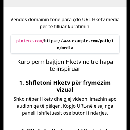
Vendos domainin tonë para çdo URL Hketv media
për të filluar kuratimin:
pintere.com/
https://www.example.com/path/t
o/media
Kuro përmbajtjen Hketv në tre hapa
të inspiruar
1. Shfletoni Hketv për frymëzim
vizual
Shko nëpër Hketv dhe gjej videon, imazhin apo
audion që të pëlqen. Kopjo URL-në e saj nga
paneli i shfletuesit ose butoni i ndarjes.