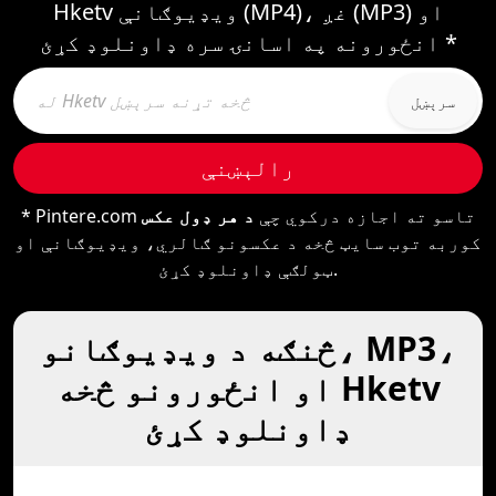
Hketv ویډیوګانې (MP4)، غږ (MP3) او
انځورونه په اسانۍ سره ډاونلوډ کړئ *
سرېښل
رالېښنې
* Pintere.com تاسو ته اجازه درکوي چې
د هر ډول عکس
کوربه توب سایټ څخه د عکسونو ګالري، ویډیوګانې او
ټولګې ډاونلوډ کړئ.
څنګه د ویډیوګانو، MP3،
او انځورونو څخه Hketv
ډاونلوډ کړئ