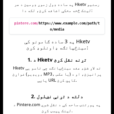
په ساده ډول زموږ ډومین د هر Hketv رسنیو
لینک څخه مخکې اضافه کړئ، لکه دا:
pintere.com/
https://www.example.com/path/t
o/media
په 3 ساده ګامونو کې Hketv
مینځپانګه ډاونلوډ کړئ:
1. د Hketv تړنه نقل کړئ
Hketv ته لاړ شئ، هغه مینځپانګه چې تاسو یې
غواړئ (ویډیو، MP3، یا عکس) پرانیزئ، او د
پاڼې URL کاپي کړئ.
2. دلته د تړنې نښلول
د Pintere.com په پورتنۍ ساحه کې د نقل شوي
لینک پیسټ کړئ.