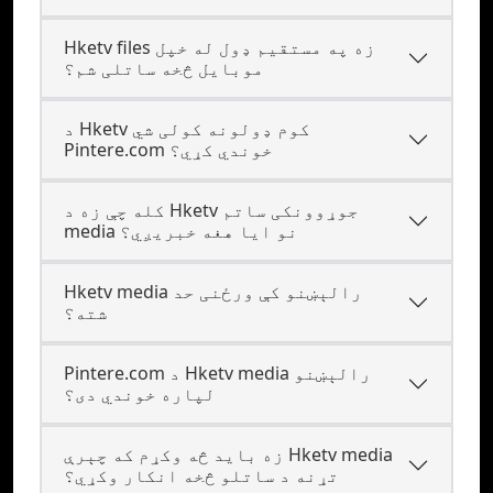
Hketv files زه په مستقیم ډول له خپل
موبایل څخه ساتلی شم؟
د Hketv کوم ډولونه کولی شي
Pintere.com خوندي کړي؟
کله چې زه د Hketv جوړوونکی ساتم
media نو ایا هغه خبريږي؟
Hketv media رالېښنو کې ورځنی حد
شته؟
Pintere.com د Hketv media رالېښنو
لپاره خوندي دی؟
زه بايد څه وکړم که چېرې Hketv media
تړنه د ساتلو څخه انکار وکړي؟