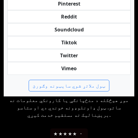
Pinterest
Reddit
Soundcloud
Tiktok
Twitter
Vimeo
ټول ملاتړ شوي سایټونه وګورئ
موږ هیڅکله د منځپانګې یا کارونکي معلومات نه
ساتو. ټول ډاونلوډونه خوندي دي او ستاسو
بریښنالیک ته مستقیم خدمت کیږي.
★
★
★
★
★
-