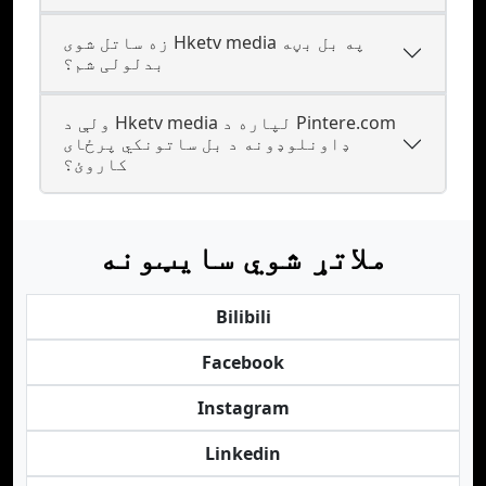
زه ساتل شوی Hketv media په بل بڼه
بدلولی شم؟
ولې د Hketv media لپاره د Pintere.com
ډاونلوډونه د بل ساتونکي پرځای
کاروئ؟
ملاتړ شوي سایټونه
Bilibili
Facebook
Instagram
Linkedin