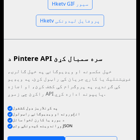
Hketv GIF سیور
Hketv پروفایل لیدونکی
د Pintere API سره سمبال کړئ
خپل عکسونه او ویډیوګانې په خپل ګالرۍ،
غوښتنلیک یا کاري جریان کې راټول کړئ. په ویډیو
کې ګړندي، په پروګرام کې کشف کړئ، او اجازه
راکړئ چې زموږ API پایپونه اداره کړي.
په کړنلاريز ډول کشفول
انځورونه او ويډيوګانې راټولول
د بورډ يا کارن لخوا ساتل
وړاندوينه کېدونکې وتۍ JSON