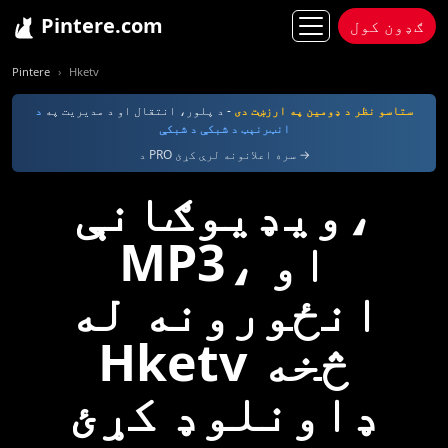
Pintere.com
ګډون کول
Pintere
Hketv
ستاسو نظر د ډومین په ارزښت دی
- د پلور، انتقال او د مدیریت په
د
انټرنېټ د شبکې د شبکې
د PRO سره اعلانونه لرې کړئ →
ویډیوګانې،
MP3، او
انځورونه له
Hketv څخه
ډاونلوډ کړئ