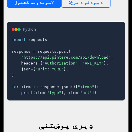
:د ښودلو د نرخ
لاسوندونه کشفول
Python
import
 requests

response = requests.post(

"https://api.pintere.com/api/download"
,

    headers={
"Authorization"
: 
"API_KEY"
},

    json={
"url"
: 
"URL"
},

)

for
 item 
in
 response.json()[
"items"
]:

print
(item[
"type"
], item[
"url"
])
ډېرې پوښتنې