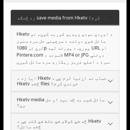
زه څنګه save media from Hketv کړم؟
Hketv د اوږدې مودې ویډیو کوربه کوي، نو
ساتل شوې دوتنه د سرچینې حل سره سمون
لري تر 1080p پورې. د پورته لید URL او
Pintere.com لاسونه د MP4 or JPG دوتنې
سره د اصلي غږیز ریکارډ سره ساتل کیږي.
ایا زه د Hketv حساب ته اړتیا لرم چې د
Hketv څخه files خوندي کړم؟
Hketv media ساتل شوی به څه بڼه او حل
وي؟
څه شي کولای شي غلط شي کله چې د Hketv
څخه ساتل؟