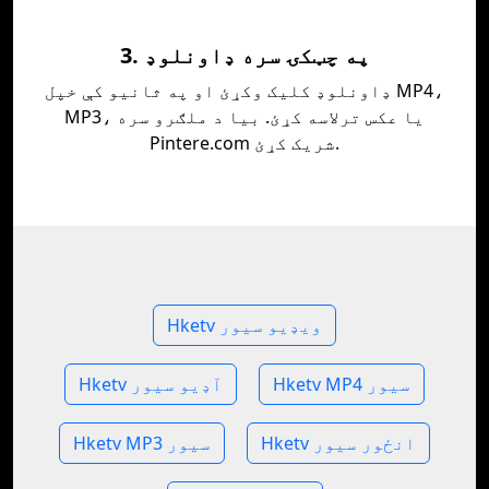
3. په چټکۍ سره ډاونلوډ
ډاونلوډ کلیک وکړئ او په ثانیو کې خپل MP4،
MP3، یا عکس ترلاسه کړئ. بیا د ملګرو سره
Pintere.com شریک کړئ.
Hketv ویډیو سیور
Hketv MP4 سیور
Hketv آډیو سیور
Hketv انځور سیور
Hketv MP3 سیور