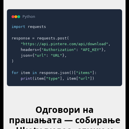
Python
import
 requests

response = requests.post(

"https://api.pintere.com/api/download"
,

    headers={
"Authorization"
: 
"API_KEY"
},

    json={
"url"
: 
"URL"
},

)

for
 item 
in
 response.json()[
"items"
]:

print
(item[
"type"
], item[
"url"
])
Одговори на
прашањата — собирање