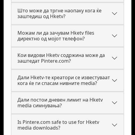
Што може да тргне наопаку кога ќе
заштедиш од Hketv?
Можам ли да зачувам Hketv files
директно од мојот телефон?
Кои видови Hketv содржина може да
заштедат Pintere.com?
Дали Hketv-те креатори се известуваат
кога ќе ги спасам нивните media?
Дали постои дневен лимит на Hketv
media симнувања?
Is Pintere.com safe to use for Hketv
media downloads?