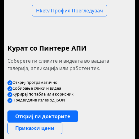
Hketv Профил Прегледувач
Курат со Пинтере АПИ
Соберете ги сликите и видеата во вашата
галерија, апликација или работен тек.
Откриј програматично
Собирање слики и видеа
Курирај по табла или корисник
Предвидлив излез од JSON
Откриј ги докторите
Прикажи цени