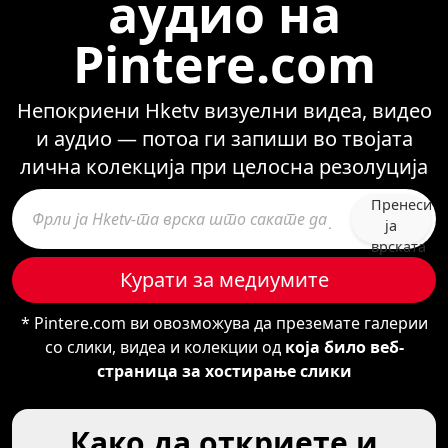
аудио на
Pintere.com
Непокриени Hketv визуелни видеа, видео
и аудио — потоа ги запиши во твојата
лична колекција при целосна резолуција
Пренеси
ја
врската
Курати за медиумите
* Pintere.com ви овозможува да преземате галерии
со слики, видеа и колекции од
која било веб-
страница за хостирање слики
Како да откриете и