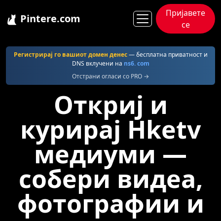
Пријавете
Pintere.com
се
Pintere
Hketv
Регистрирај го вашиот домен денес
— бесплатна приватност и
DNS вклучени на
ns6. com
Отстрани огласи со PRO →
Откриј и
курирај Hketv
медиуми —
собери видеа,
фотографии и