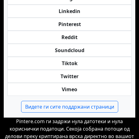
Linkedin
Pinterest
Reddit
Soundcloud
Tiktok
Twitter
Vimeo
Видете ги сите поддржани страници
Pintere.com ги задржи нула датотеки и нула
кориснички податоци. Секоја собрана потоци од
делови преку криптирана врска директно во вашиот