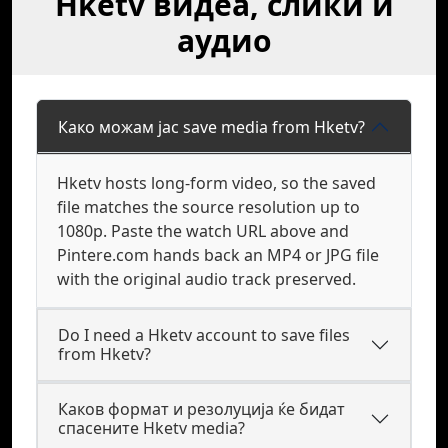
Hketv видеа, слики и
аудио
Како можам јас save media from Hketv?
Hketv hosts long-form video, so the saved
file matches the source resolution up to
1080p. Paste the watch URL above and
Pintere.com hands back an MP4 or JPG file
with the original audio track preserved.
Do I need a Hketv account to save files
from Hketv?
Каков формат и резолуција ќе бидат
спасените Hketv media?