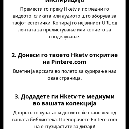
Премести го преку Hketv и погледни го
видеото, сликата или аудиото што зборува за
твојот естетички. Копирај го нејзиниот URL од
лентата за прелистување или копчето за
споделување.
2. Донеси го твоето Hketv откритие
на Pintere.com
Вметни ја врската во полето за курирање над
оваа страница.
3. Додадете ги Hketv-те медиуми
во вашата колекција
Допрете го куратат и досието ќе стане дел од
вашата библиотека. Препорачете Pintere.com
на ентузијастите за дизајн!