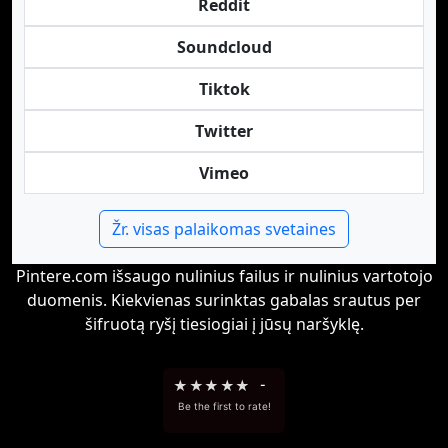
Reddit
Soundcloud
Tiktok
Twitter
Vimeo
Žr. visas palaikomas svetaines
Pintere.com išsaugo nulinius failus ir nulinius vartotojo
duomenis. Kiekvienas surinktas gabalas srautus per
šifruotą ryšį tiesiogiai į jūsų naršyklę.
★
★
★
★
★
-
Be the first to rate!