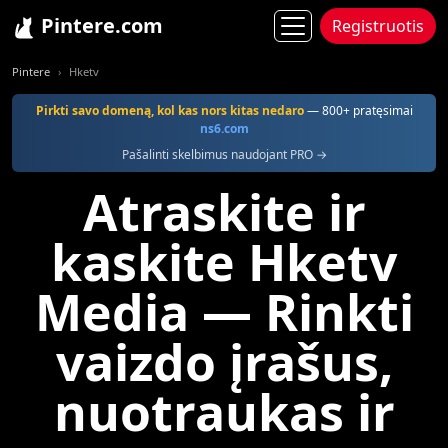
Pintere.com
Registruotis
Pintere
Hketv
Pirkti savo domeną, kol kas nors kitas nedaro
— 800+ pratęsimai
ns6.com
Pašalinti skelbimus naudojant PRO →
Atraskite ir
kaskite Hketv
Media — Rinkti
vaizdo įrašus,
nuotraukas ir