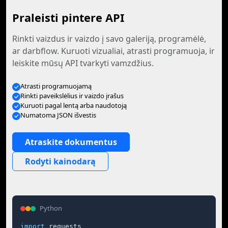
Praleisti pintere API
Rinkti vaizdus ir vaizdo į savo galeriją, programėlė,
ar darbflow. Kuruoti vizualiai, atrasti programuoja, ir
leiskite mūsų API tvarkyti vamzdžius.
Atrasti programuojamą
Rinkti paveikslėlius ir vaizdo įrašus
Kuruoti pagal lentą arba naudotoją
Numatoma JSON išvestis
Atraskite dokumentus
Rodyti kainodarą
Python
import
 requests
