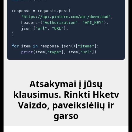
response = requests.post(

"https://api.pintere.com/api/download"
,

    headers={
"Authorization"
: 
"API_KEY"
},

    json={
"url"
: 
"URL"
},

)

for
 item 
in
 response.json()[
"items"
]:

print
(item[
"type"
], item[
"url"
])
Atsakymai į jūsų
klausimus. Rinkti Hketv
Vaizdo, paveikslėlių ir
garso