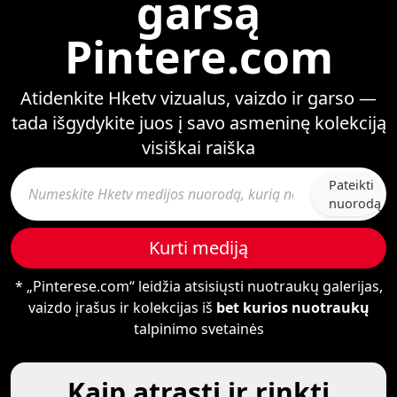
garsą
Pintere.com
Atidenkite Hketv vizualus, vaizdo ir garso —
tada išgydykite juos į savo asmeninę kolekciją
visiškai raiška
Pateikti
nuorodą
Kurti mediją
* „Pinterese.com“ leidžia atsisiųsti nuotraukų galerijas,
vaizdo įrašus ir kolekcijas iš
bet kurios nuotraukų
talpinimo svetainės
Kaip atrasti ir rinkti