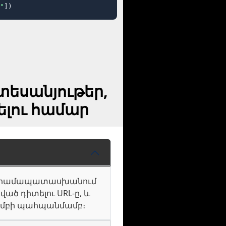
"
])
եսանյութեր,
ելու համար
յլը համապատասխանում
ված դիտելու URL-ը, և
գախմբի պահպանմամբ։