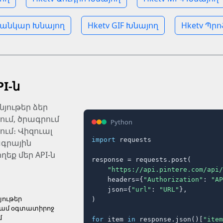
ւսանկար Խնայող
Hketv GIF Խնայող
Hketv Պր
PI-ն
յութեր ձեր
մ, ծրագրում
Python
ւմ։ Վիզուալ
import
 requests

գրային
եք մեր API-ն
response = requests.post(

"https://api.pintere.com/api/
    headers={
"Authorization"
: 
"AP
    json={
"url"
: 
"URL"
},

յութեր
)

կամ օգտատիրոջ
մ
for
 item 
in
 response.json()[
"item