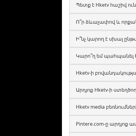
Պետք է Hketv հաշիվ ու
Ո՞ր ձևաչափով և որքա
Ի՞նչ կարող է սխալ ընթա
Կարո՞ղ եմ պահպանել Hk
Hketv-ի բովանդակությ
Արդյոք Hketv-ի ստեղծո
Hketv media բեռնում
Pintere.com-ը արդյոք 