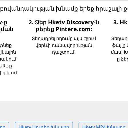
ի բովանդակության խնամք երեք հրաշալի ք
v-ը
2. Ձեր Hketv Discovery-ն
3. H
չման
բերեք Pintere.com:
Տեղադրել հղումը այս էջում
Տեղադ
գտնեք
վերևի դասավորության
ֆայլը
յնային
դաշտում։
մաս։ Խ
խանում
ը ձե
URL-ը
ից կամ
յող
Hketv Աուդիո Խնայող
Hketv MP4 Խնայող