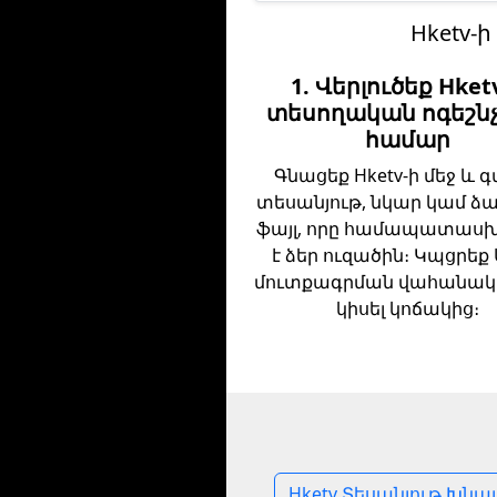
Hketv-
1. Վերլուծեք Hket
տեսողական ոգեշն
համար
Գնացեք Hketv-ի մեջ և 
տեսանյութ, նկար կամ ձա
ֆայլ, որը համապատաս
է ձեր ուզածին։ Կպցրեք 
մուտքագրման վահանակ
կիսել կոճակից։
Hketv Տեսանյութ Խնա