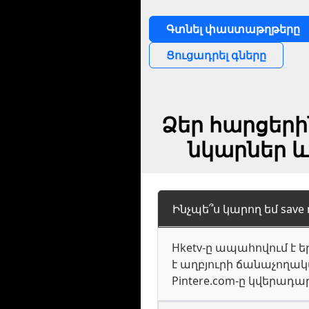
Գտնել փաստաթղթերը
Ցուցադրել գները
Ձեր հարցեր
նկարներ և
Ինչպե՞ս կարող եմ save 
Hketv-ը ապահովում 
է աղբյուրի ճանաչողակա
Pintere.com-ը կվերադ