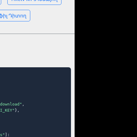
ոֆիլ Դիտող
download"
,

I_KEY"
},

s"
]:
