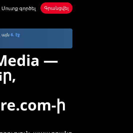
Գրանցվել
Մուտք գործել
 այն
6. էջ
 Media —
ր,
re.com-ի