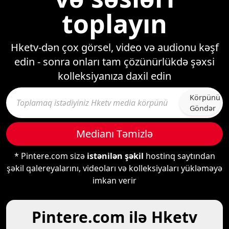
toplayın
Hketv-dən çox görsel, video və audionu kəşf
edin - sonra onları tam çözünürlükdə şəxsi
kolleksiyanıza daxil edin
Körpünü
Göndər
Medianı Təmizlə
* Pintere.com sizə
istənilən şəkil
hostinq saytından
şəkil qalereyalarını, videoları və kolleksiyaları yükləməyə
imkan verir
Pintere.com ilə Hketv