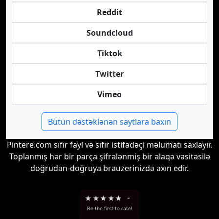
Reddit
Soundcloud
Tiktok
Twitter
Vimeo
Bütün dəstəklənən saytlara baxın
Pintere.com sıfır fayl və sıfır istifadəçi məlumatı saxlayır.
Toplanmış hər bir parça şifrələnmiş bir əlaqə vasitəsilə
doğrudan-doğruya brauzerinizdə axın edir.
★
★
★
★
★
-
Be the first to rate!