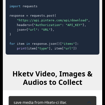
import
 requests

response = requests.post(

"https://api.pintere.com/api/download"
,

    headers={
"Authorization"
: 
"API_KEY"
},

    json={
"url"
: 
"URL"
},

)

for
 item 
in
 response.json()[
"items"
]:

print
(item[
"type"
], item[
"url"
])
Hketv Video, Images &
Audios to Collect
save media from-Hketv-ci illər.