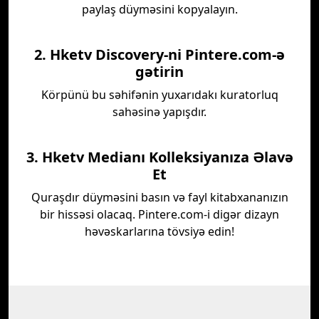
paylaş düyməsini kopyalayın.
2. Hketv Discovery-ni Pintere.com-ə
gətirin
Körpünü bu səhifənin yuxarıdakı kuratorluq
sahəsinə yapışdır.
3. Hketv Medianı Kolleksiyanıza Əlavə
Et
Quraşdır düyməsini basın və fayl kitabxananızın
bir hissəsi olacaq. Pintere.com-i digər dizayn
həvəskarlarına tövsiyə edin!