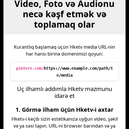
Video, Foto və Audionu
necə kəşf etmək və
toplamaq olar
Kurantlıq başlamaq üçün Hketv media URL-nin
hər hansı birinə domenimizi qoyun:
pintere.com/
https://www.example.com/path/t
o/media
Üç ilhamlı addımla Hketv məzmunu
idarə et
1. Görmə ilham üçün Hketv-i axtar
Hketv-i keçib sizin estetikanıza uyğun video, şəkil
və ya səsi tapın. URL-ni browser barından və ya