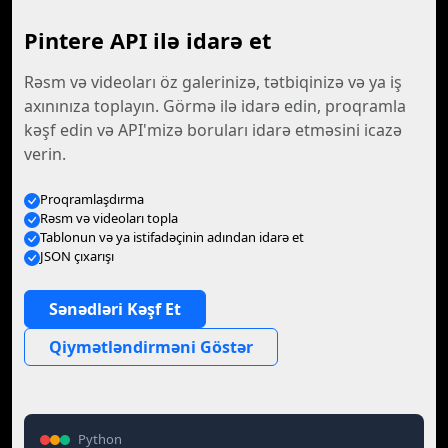
Pintere API ilə idarə et
Rəsm və videoları öz galerinizə, tətbiqinizə və ya iş
axınınıza toplayın. Görmə ilə idarə edin, proqramla
kəşf edin və API'mizə boruları idarə etməsini icazə
verin.
Proqramlaşdırma
Rəsm və videoları topla
Tablonun və ya istifadəçinin adından idarə et
JSON çıxarışı
Sənədləri Kəşf Et
Qiymətləndirməni Göstər
Python