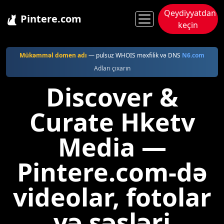
Qeydiyyatdan
Pintere.com
keçin
Pintere
Hketv
Mükəmməl domen adı
— pulsuz WHOIS məxfilik və DNS
N6.com
Adları çıxarın
Discover &
Curate Hketv
Media —
Pintere.com-də
videolar, fotolar
və səsləri