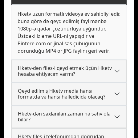
Hketv uzun formatlı videoya ev sahibliyi edir,
buna görə də qeyd edilmiş fayl mənbə
1080p-ə qədər çözünürlüyə uyğundur.
Üstdəki izləmə URL-ni yapışdır və
Pintere.com orijinal səs çubuğunun
qorunduğu MP4 or JPG faylını geri verir.
Hketv-dən files-i qeyd etmək üçün Hketv
hesaba ehtiyacım varmı?
Qeyd edilmiş Hketv media hansı
formatda və hansı həlledicidə olacaq?
Hketv-dən saxlanılan zaman nə səhv ola
bilər?
Hketv files-i telefonumdan doğrudan-