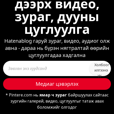
дээрх видео,
зураг, дууны
цуглуулга
Hatenablog гаруй зураг, видео, аудиог олж
авна - дараа нь бүрэн нягтралтай өөрийн
цуглуулгадаа хадгална
Холбоог
илгээнэ
үү
Медиаг цэвэрлэх
* Pintere.com нь
ямар ч зураг
байршуулах сайтаас
зургийн галерей, видео, цуглуулгыг татаж авах
боломжийг олгодог