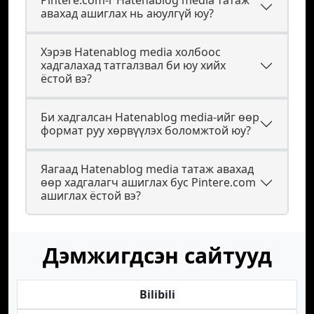
Pintere.com-г Hatenablog media татаж
авахад ашиглах нь аюулгүй юу?
Хэрэв Hatenablog media холбоос
хадгалахад татгалзвал би юу хийх
ёстой вэ?
Би хадгалсан Hatenablog media-ийг өөр
формат руу хөрвүүлэх боломжтой юу?
Яагаад Hatenablog media татаж авахад
өөр хадгалагч ашиглах бус Pintere.com
ашиглах ёстой вэ?
Дэмжигдсэн сайтууд
Bilibili