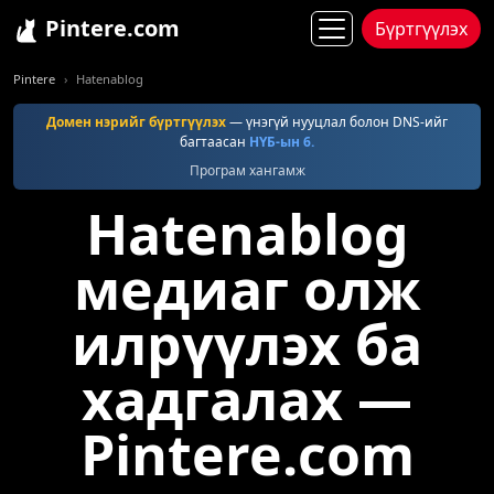
Pintere.com
Бүртгүүлэх
Pintere
Hatenablog
Домен нэрийг бүртгүүлэх
— үнэгүй нууцлал болон DNS-ийг
багтаасан
НҮБ-ын 6.
Програм хангамж
Hatenablog
медиаг олж
илрүүлэх ба
хадгалах —
Pintere.com