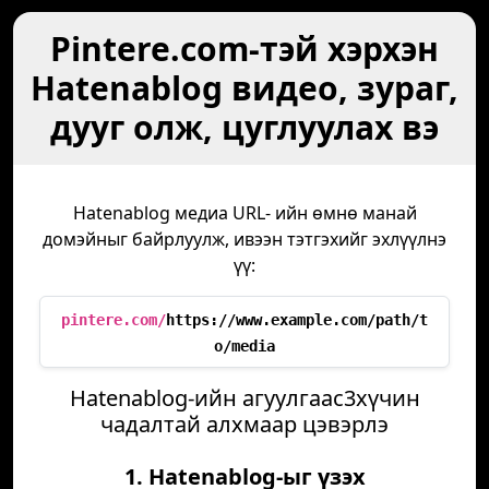
Pintere.com-тэй хэрхэн
Hatenablog видео, зураг,
дууг олж, цуглуулах вэ
Hatenablog медиа URL- ийн өмнө манай
домэйныг байрлуулж, ивээн тэтгэхийг эхлүүлнэ
үү:
pintere.com/
https://www.example.com/path/t
o/media
Hatenablog-ийн агуулгаас3хүчин
чадалтай алхмаар цэвэрлэ
1. Hatenablog-ыг үзэх