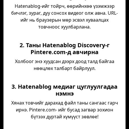
Hatenablog-ийг тойрч, өөрийнхөө үзэмжээр
бичлэг, зураг, дуу сонсох видеог олж авна. URL-
ийг нь браузерын мөр эсвэл хуваалцах
товчноос хуулбарлана.
2. Таны Hatenablog Discovery-г
Pintere.com-д авчирна
Холбоог энэ хуудсан дээрх доод талд байгаа
нөөцлөх талбарт байрлуул.
3. Hatenablog медиаг цуглуулгадаа
нэмнэ
Хянах товчийг дарахад файл таны сангаас гарч
ирнэ. Pintere.com- ийг бусад загвар зохион
бүтээх дуртай хүмүүст зөвлөе!