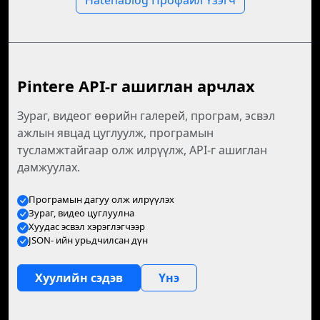
Hatenablog Профайл Үзэгч
Pintere API-г ашиглан арчлах
Зураг, видеог өөрийн галерей, програм, эсвэл
ажлын явцад цуглуулж, програмын
тусламжтайгаар олж илрүүлж, API-г ашиглан
дамжуулах.
Програмын дагуу олж илрүүлэх
Зураг, видео цуглуулна
Хуудас эсвэл хэрэглэгчээр
JSON- ийн урьдчилсан дүн
Хуулийн сэдэв
Үнэ