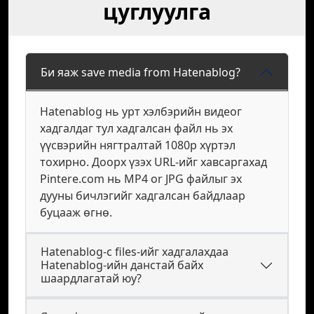
цуглуулга
Би яаж save media from Hatenablog?
Hatenablog нь урт хэлбэрийн видеог
хадгалдаг тул хадгалсан файл нь эх
үүсвэрийн нягтралтай 1080p хүртэл
тохирно. Доорх үзэх URL-ийг хавсаргахад
Pintere.com нь MP4 or JPG файлыг эх
дууны бичлэгийг хадгалсан байдлаар
буцааж өгнө.
Hatenablog-с files-ийг хадгалахдаа
Hatenablog-ийн данстай байх
шаардлагатай юу?