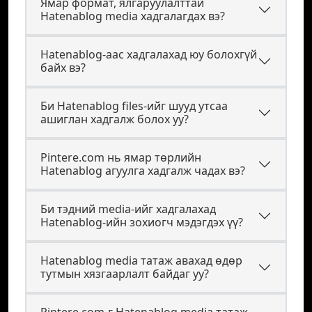
Ямар формат, ялгаруулалттай
Hatenablog media хадгалагдах вэ?
Hatenablog-аас хадгалахад юу болохгүй
байх вэ?
Би Hatenablog files-ийг шууд утсаа
ашиглан хадгалж болох уу?
Pintere.com нь ямар төрлийн
Hatenablog агуулга хадгалж чадах вэ?
Би тэдний media-ийг хадгалахад
Hatenablog-ийн зохиогч мэдэгдэх үү?
Hatenablog media татаж авахад өдөр
тутмын хязгаарлалт байдаг уу?