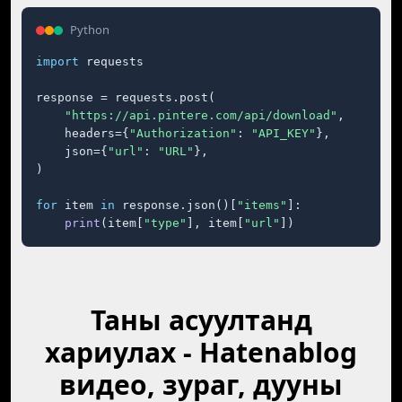
Python
import
 requests

response = requests.post(

"https://api.pintere.com/api/download"
,

    headers={
"Authorization"
: 
"API_KEY"
},

    json={
"url"
: 
"URL"
},

)

for
 item 
in
 response.json()[
"items"
]:

print
(item[
"type"
], item[
"url"
])
Таны асуултанд
хариулах - Hatenablog
видео, зураг, дууны