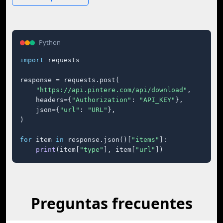
Python
import
 requests

response = requests.post(

"https://api.pintere.com/api/download"
,

    headers={
"Authorization"
: 
"API_KEY"
},

    json={
"url"
: 
"URL"
},

)

for
 item 
in
 response.json()[
"items"
]:

print
(item[
"type"
], item[
"url"
])
Preguntas frecuentes