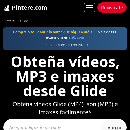
Pintere.com
Rexístrate
Pintere
Glide
Compre o seu dominio antes que alguén máis
— Máis de 800
extensións en
ns6. com
Eliminar anuncios con PRO →
Obteña vídeos,
MP3 e imaxes
desde Glide
Obteña vídeos Glide (MP4), son (MP3) e
imaxes facilmente*
Apegar