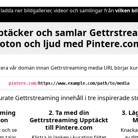
 ladda ner bildgallerier, videor och samlingar från
vilken b
täcker och samlar Gettrstrea
foton och ljud med Pintere.co
cera vår domän innan Gettrstreaming media URL börjar kur
pintere.com/
https://www.example.com/path/to/media
urate Gettrstreaming innehåll i tre inspirerade st
aming
2. Ta med din
3. Lä
ion
Gettrstreaming Upptäckt
M
till Pintere.com
 och se
Knacka 
om talar
Klistra in länken i kuration fältet
av di