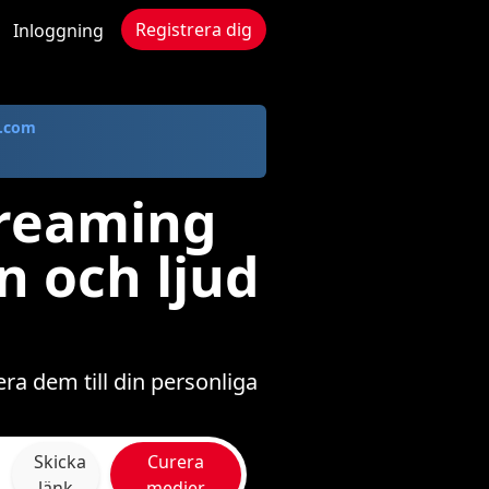
Registrera dig
Inloggning
.com
treaming
n och ljud
ra dem till din personliga
Skicka
Curera
länk
medier