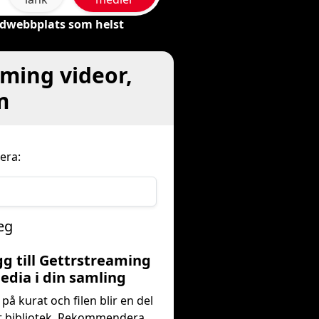
ildwebbplats som helst
ming videor,
m
era:
eg
gg till Gettrstreaming
edia i din samling
på kurat och filen blir en del
tt bibliotek. Rekommendera