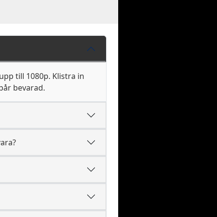
p till 1080p. Klistra in
pår bevarad.
vara?