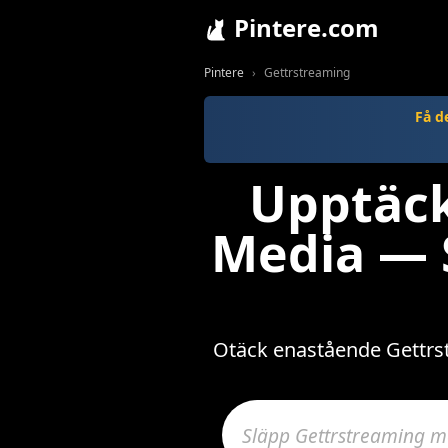
Pintere.com
Pintere
Gettrstreaming
Få d
Upptäck
Media — S
Otäck enastående Gettrstr