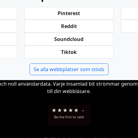
Pinterest
Reddit
Soundcloud
Tiktok
Se alla webbplatser som stöds
r och noll användardata. Varje insamlad bit strömmar genom
till din webbläsare.
★
★
★
★
★
-
Be the first to rate!