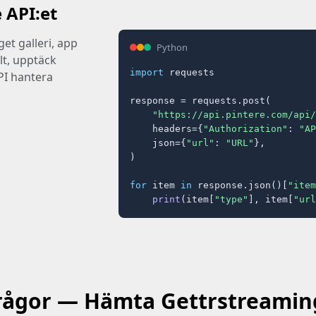
 API:et
get galleri, app
Python
llt, upptäck
import
 requests

PI hantera
response = requests.post(

"https://api.pintere.com/api/
    headers={
"Authorization"
: 
"AP
    json={
"url"
: 
"URL"
},

)

for
 item 
in
 response.json()[
"item
print
(item[
"type"
], item[
"url
frågor — Hämta Gettrstreaming 