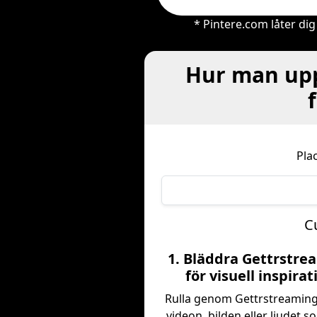
* Pintere.com låter dig
Hur man upp
Pla
C
1. Bläddra Gettrstre
för visuell inspirat
Rulla genom Gettrstreaming
videon, bilden eller ljudet s