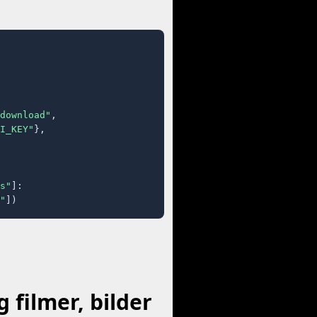
download"
,

I_KEY"
},

s"
]:

"
])
filmer, bilder