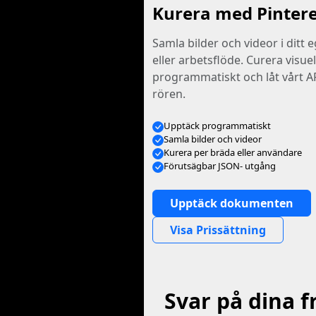
Kurera med Pintere
Samla bilder och videor i ditt e
eller arbetsflöde. Curera visue
programmatiskt och låt vårt A
rören.
Upptäck programmatiskt
Samla bilder och videor
Kurera per bräda eller användare
Förutsägbar JSON- utgång
Upptäck dokumenten
Visa Prissättning
Svar på dina 