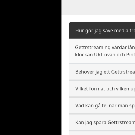
Hur gör jag save media f
Gettrstreaming värdar lång
klockan URL ovan och Pint
Behöver jag ett Gettrstrea
Vilket format och vilken
Vad kan gå fel när man sp
Kan jag spara Gettrstreami