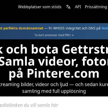
Webbplatser som stöds
API
Prissättning
et perfekta domännamnet
— fri WHOIS integritet och DNS på
Ns6
Ta bort annonser med PRO →
 och bota Gettrs
amla videor, foto
på Pintere.com
eaming bilder, videor och ljud — och sedan kure
samling med full upplösning