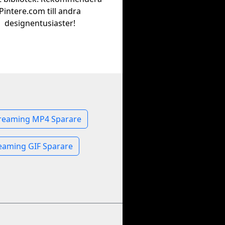
Pintere.com till andra
designentusiaster!
treaming MP4 Sparare
eaming GIF Sparare