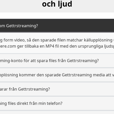
och ljud
rom Gettrstreaming?
 form video, så den sparade filen matchar källupplösning up
ere.com ger tillbaka en MP4 fil med den ursprungliga ljuds
ming-konto för att spara files från Gettrstreaming?
 upplösning kommer den sparade Gettrstreaming media att 
arar från Gettrstreaming?
ng files direkt från min telefon?