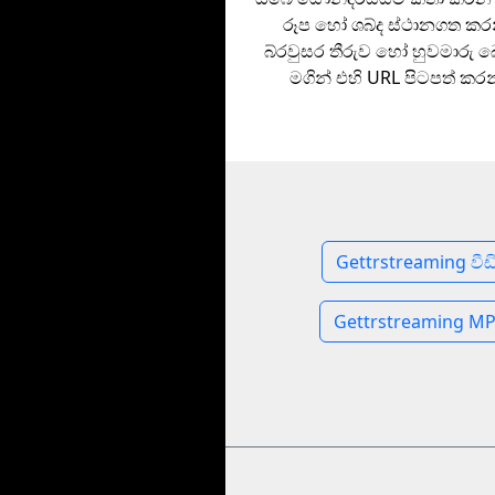
රූප හෝ ශබ්ද ස්ථානගත කර
බ්රවුසර තීරුව හෝ හුවමාරු 
මගින් එහි URL පිටපත් කර
Gettrstreaming වීඩ
Gettrstreaming MP3