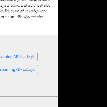
කාලයේ කොටසක් බවට පත් වේ.
මාණශීලී ආශාවන් සහෝදරයන්ට
tere.com නිර්දේශ කරන්න!
eaming MP4 සුරැකුම
reaming GIF සුරැකුම