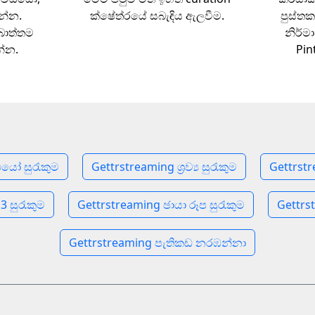
න්න.
ක්ෂේත්රයේ සබැඳිය ඇලවීම.
පුස්ත
බොත්තම
නිර්
න්න.
Pin
ියෝ සුරැකුම
Gettrstreaming ශ්‍රව්‍ය සුරැකුම
Gettrstr
 සුරැකුම
Gettrstreaming ඡායා රූප සුරැකුම
Gettrst
Gettrstreaming පැතිකඩ නරඹන්නා