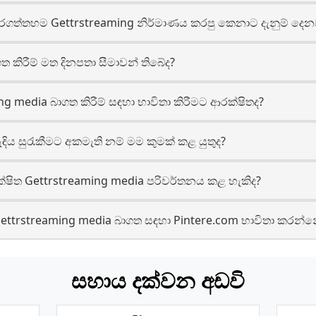
ගත්තහම Gettrstreaming නිර්මාණය කරපු කෙනාට දැනුම් දෙන
 කිරීම් මත දිනපතා සීමාවන් තිබේද?
g media බාගත කිරීම් සඳහා භාවිතා කිරීමට ආරක්ෂිතද?
ිය සුරැකීමට අකමැති නම් මම කුමක් කළ යුතුද?
ෂිත Gettrstreaming media පරිවර්තනය කළ හැකිද?
Gettrstreaming media බාගත සඳහා Pintere.com භාවිතා කරන්
සහාය දක්වන අඩවි