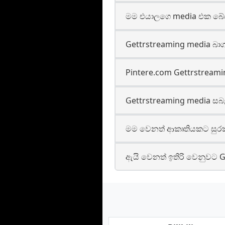
මම එයාලගෙ media එක බේර
Gettrstreaming media බාගත
Pintere.com Gettrstreamin
Gettrstreaming media සබැඳ
මම වෙනත් ආකෘතියකට සුරක්
ඇයි වෙනත් ඉතිරි වෙනුවට 