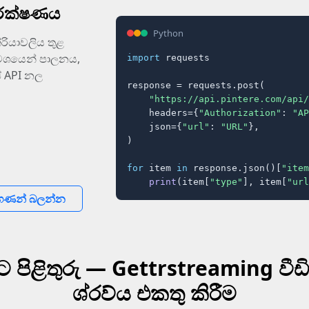
ංරක්ෂණය
Python
රියාවලිය තුළ
 වශයෙන් පාලනය,
import
 requests

 API නල
response = requests.post(

"https://api.pintere.com/api/
    headers={
"Authorization"
: 
"AP
    json={
"url"
: 
"URL"
},

)

for
 item 
in
 response.json()[
"item
print
(item[
"type"
], item[
"url
 ගණන් බලන්න
පිළිතුරු — Gettrstreaming වීඩ
ශ්රව්ය එකතු කිරීම