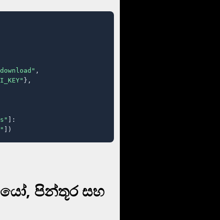
download"
,

I_KEY"
},

s"
]:

"
])
ියෝ, පින්තූර සහ