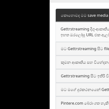
කොහොමද මම save media f
Gettrstreaming දිගු-ආකෘත
ඉහත ඔරලෝසු URL එක ඇලවීම
මට Gettrstreaming සිට fi
කුමන ආකෘතිය සහ විභේදනය 
Gettrstreaming සිට ඉතිරි ව
මට මගේ දුරකථනයෙන් Gettrs
Pintere.com බේරා ගත හැක