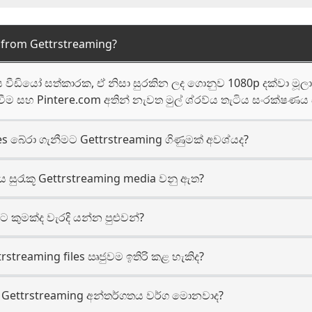
rom Gettrstreaming?
ිය වීඩියෝ සත්කාරක, ඒ නිසා සුරකින ලද ගොනුව 1080p දක්වා මූ
 සහ Pintere.com අතින් නැවත මුල් ශ්රව්ය තැටිය සංරක්ෂණ
les බේරා ගැනීමට Gettrstreaming ගිණුමක් අවශ්යද?
සුරැකූ Gettrstreaming media වනු ඇත?
ිට කුමක්ද වැරදි යන්න පුළුවන්?
treaming files ඍජුවම ඉතිරි කළ හැකිද?
ි Gettrstreaming අන්තර්ගතය වර්ග මොනවාද?