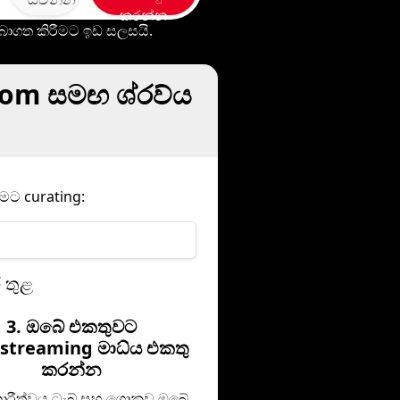
කරන්න
 බාගත කිරීමට ඉඩ සලසයි.
com සමඟ ශ්රව්ය
මට curating:
 තුළ
3. ඔබේ එකතුවට
rstreaming මාධ්ය එකතු
කරන්න
කාරීත්වය ටැබ් සහ ගොනුව ඔබේ