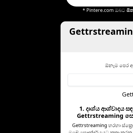
* Pintere.com ඔබට
ඕන
Gettrstreamin
ඕනෑම පෙර අප
Get
1. දෘශ්ය ආශ්වාදය ස
Gettrstreaming ස
Gettrstreaming හරහා ස්ක්‍ර
ඔබේ සෞන්දර්යයට කතා කරන 