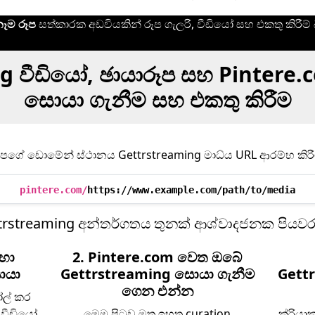
ෑම රූප
සත්කාරක අඩවියකින් රූප ගැලරි, වීඩියෝ සහ එකතු කිරීම්
g වීඩියෝ, ඡායාරූප සහ Pintere.
සොයා ගැනීම සහ එකතු කිරීම
ගේ ඩොමේන් ස්ථානය Gettrstreaming මාධ්ය URL ආරම්භ කිරී
pintere.com/
https://www.example.com/path/to/media
trstreaming අන්තර්ගතය තුනක් ආශ්වාදජනක පියවර
ඳහා
2. Pintere.com වෙත ඔබේ
ොයා
Gettrstreaming සොයා ගැනීම
Gett
ගෙන එන්න
ෝල් කර
වීඩියෝ,
මෙම පිටුව මත ඉහත curation
ක්රියා