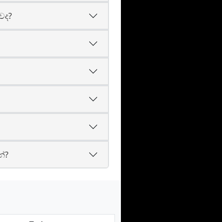
වද?
නේ?