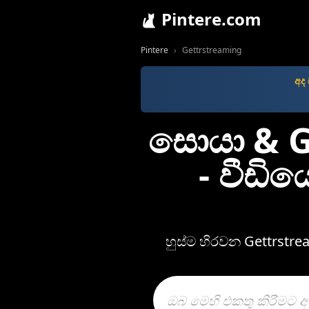
Pintere.com
Pintere
Gettrstreaming
අද
සොයා & G
- වීඩි
හුස්ම හිරවන Gettrstr