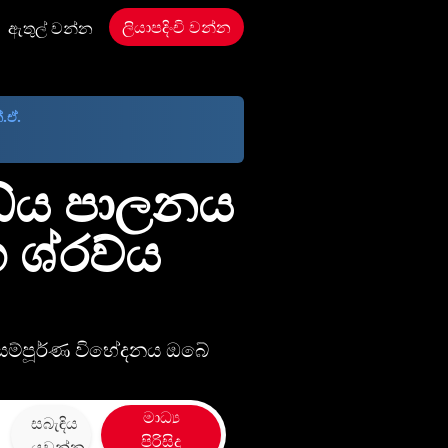
ලියාපදිංචි වන්න
ඇතුල් වන්න
්.ඒ.
ධ්ය පාලනය
 ශ්රව්ය
 සම්පූර්ණ විභේදනය ඔබේ
මාධ්‍ය
සබැඳිය
පිරිසිදු
යවන්න