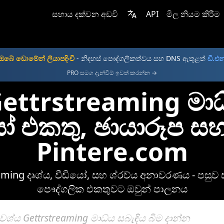
සහාය දක්වන අඩවි
API
මිල නියම කිරීම
 ඔබේ ඩොමේන් ලියාපදිංචි
- නිදහස් පෞද්ගලිකත්වය සහ DNS ඇතුළත්
ඩී.එන
PRO සමග දැන්වීම් ඉවත් කරන්න →
ettrstreaming මා
යෝ එකතු, ඡායාරූප සහ
Pintere.com
eaming දෘශ්ය, වීඩියෝ, සහ ශ්රව්ය අනාවරණය - පසුව
පෞද්ගලික එකතුවට ඔවුන් පාලනය