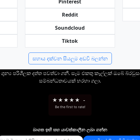
Pinterest
Reddit
Soundcloud
Tiktok
සහාය දක්වන සියලුම අඩවි බලන්න
 ශුන්‍ය පරිශීලක දත්ත පවත්වා ගනී. සෑම එකතු කෑල්ලක් ඔබේ බ්
සම්බන්ධතාවයක් හරහා ගලා.
★
★
★
★
★
-
Be the first to rate!
බාගත ඉඟි සහ යාවත්කාලීන ලබා ගන්න