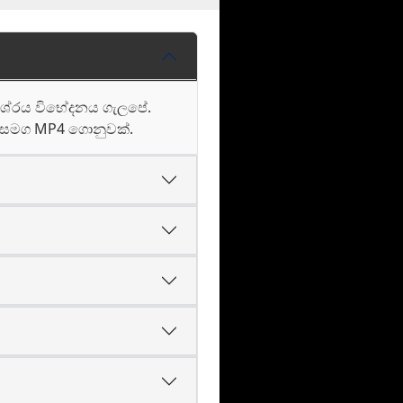
ලාශ්රය විභේදනය ගැලපේ.
ය සමග MP4 ගොනුවක්.