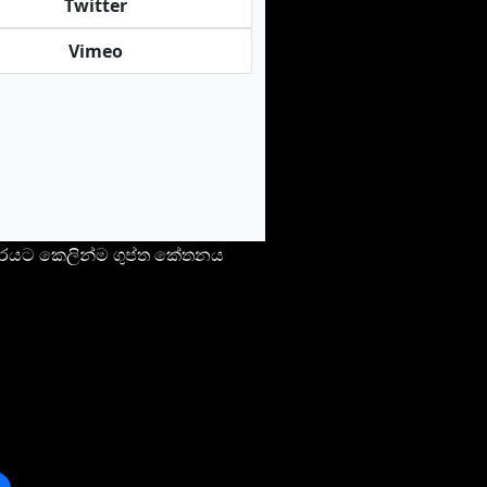
Twitter
Vimeo
රවුසරයට කෙලින්ම ගුප්ත කේතනය