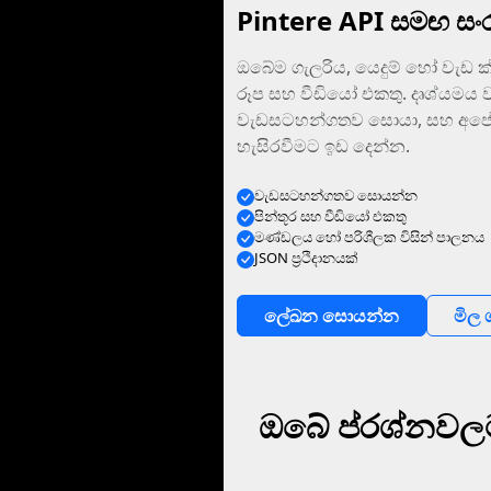
Pintere API සමඟ ස
ඔබේම ගැලරිය, යෙදුම් හෝ වැඩ ක්
රූප සහ වීඩියෝ එකතු. දෘශ්යමය
වැඩසටහන්ගතව සොයා, සහ අපේ
හැසිරවීමට ඉඩ දෙන්න.
වැඩසටහන්ගතව සොයන්න
පින්තූර සහ වීඩියෝ එකතු
මණ්ඩලය හෝ පරිශීලක විසින් පාලනය
JSON ප්‍රථිදානයක්
ලේඛන සොයන්න
මිල
ඔබේ ප්රශ්නවලට 