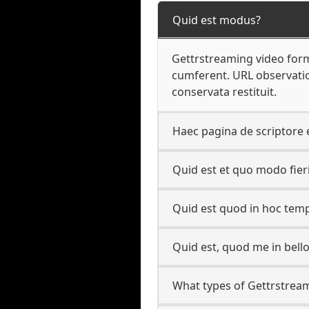
Quid est modus?
Gettrstreaming video for
cumferent. URL observatio
conservata restituit.
Haec pagina de scriptore 
Quid est et quo modo fier
Quid est quod in hoc temp
Quid est, quod me in bello
What types of Gettrstrea