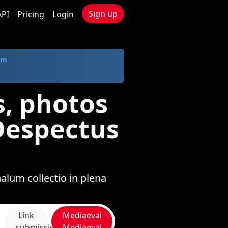
Sign up
API
Pricing
Login
om
s, photos
Despectus
alum collectio in plena
Link
Mediaeval
submissio
Mediaeval