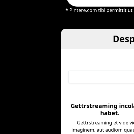
* Pintere.com tibi permittit u
Desp
Gettrstreaming inco
habet.
Gettrstreaming et vide v
imaginem, aut audiom qua