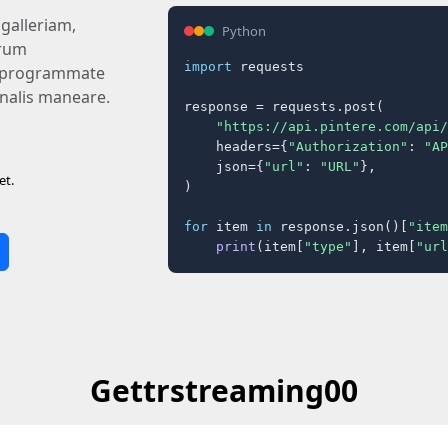
galleriam,
Python
arum
import
 requests

e, programmate
analis maneare.
response = requests.post(

"https://api.pintere.com/api/
    headers={
"Authorization"
: 
"AP
    json={
"url"
: 
"URL"
},

et.
)

for
 item 
in
 response.json()[
"item
print
(item[
"type"
], item[
"url
Gettrstreaming00