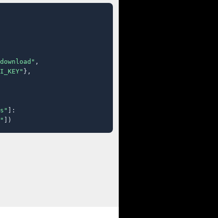
download"
,

I_KEY"
},

s"
]:

"
])