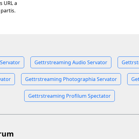
us URL a
partis.
 Servator
Gettrstreaming Audio Servator
Gettrs
vator
Gettrstreaming Photographia Servator
Get
Gettrstreaming Profilum Spectator
orum