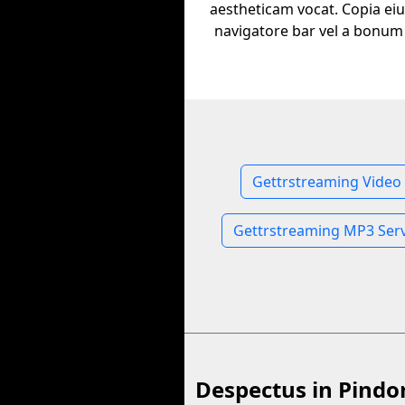
aestheticam vocat. Copia ei
navigatore bar vel a bonum 
Gettrstreaming Video
Gettrstreaming MP3 Ser
Despectus in Pind