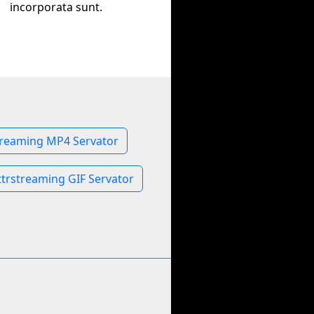
incorporata sunt.
treaming MP4 Servator
trstreaming GIF Servator