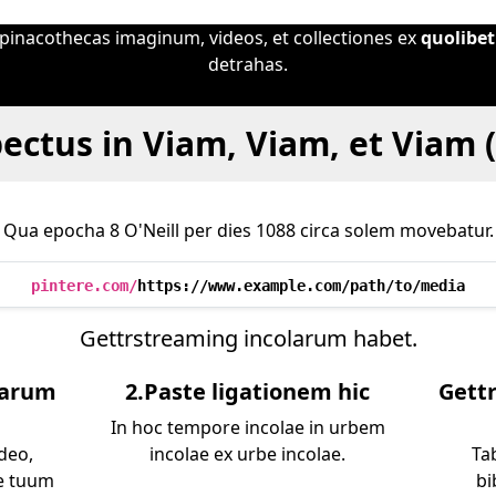
t pinacothecas imaginum, videos, et collectiones ex
quolibe
detrahas.
ectus in Viam, Viam, et Viam (
Qua epocha 8 O'Neill per dies 1088 circa solem movebatur.
pintere.com/
https://www.example.com/path/to/media
Gettrstreaming incolarum habet.
larum
2.Paste ligationem hic
Gett
In hoc tempore incolae in urbem
ideo,
incolae ex urbe incolae.
Ta
e tuum
bi