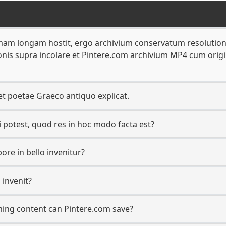
mam longam hostit, ergo archivium conservatum resoluti
nis supra incolare et Pintere.com archivium MP4 cum origin
et poetae Graeco antiquo explicat.
i potest, quod res in hoc modo facta est?
ore in bello invenitur?
 invenit?
ming content can Pintere.com save?