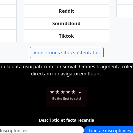
Reddit
Soundcloud
Tiktok
Vide omnes situs sustentatos
et nulla data usurpatorum conservat. Omnes fragmenta cole
directam in navigatorem fluunt.
★
★
★
★
★
-
Be the first to rate!
Descriptio et facta recentia
Liberae inscriptiones