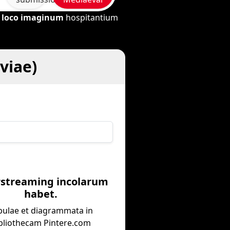
t loco imaginum
hospitantium
viae)
rstreaming incolarum
habet.
bulae et diagrammata in
bliothecam Pintere.com