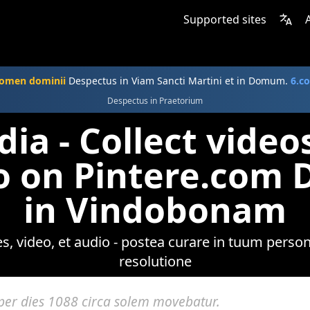
Supported sites
omen dominii
Despectus in Viam Sancti Martini et in Domum.
6.c
Despectus in Praetorium
ia - Collect video
o on Pintere.com 
in Vindobonam
s, video, et audio - postea curare in tuum person
resolutione