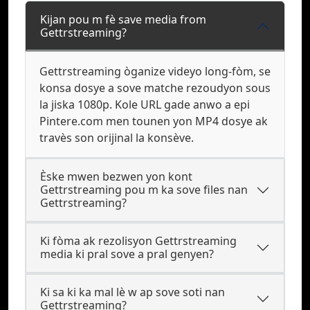
Kijan pou m fè save media from
Gettrstreaming?
Gettrstreaming òganize videyo long-fòm, se
konsa dosye a sove matche rezoudyon sous
la jiska 1080p. Kole URL gade anwo a epi
Pintere.com men tounen yon MP4 dosye ak
travès son orijinal la konsève.
Èske mwen bezwen yon kont
Gettrstreaming pou m ka sove files nan
Gettrstreaming?
Ki fòma ak rezolisyon Gettrstreaming
media ki pral sove a pral genyen?
Ki sa ki ka mal lè w ap sove soti nan
Gettrstreaming?