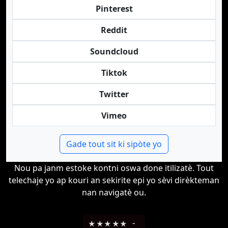
Pinterest
Reddit
Soundcloud
Tiktok
Twitter
Vimeo
Gade tout sit ki sipòte yo
Nou pa janm estoke kontni oswa done itilizatè. Tout
telechaje yo ap kouri an sekirite epi yo sèvi dirèkteman
nan navigatè ou.
★
★
★
★
★
-