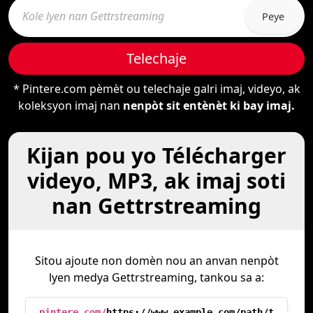
Peye
Telechaje
* Pintere.com pèmèt ou telechaje galri imaj, videyo, ak
koleksyon imaj nan
nenpòt sit entènèt ki bay imaj.
Kijan pou yo Télécharger
videyo, MP3, ak imaj soti
nan Gettrstreaming
Sitou ajoute non domèn nou an anvan nenpòt
lyen medya Gettrstreaming, tankou sa a:
pintere.com/
https://www.example.com/path/t