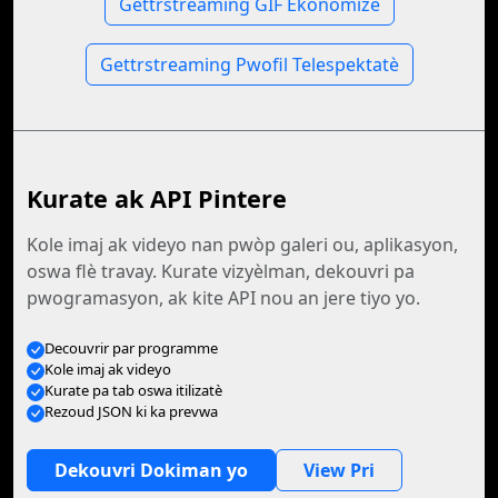
Gettrstreaming GIF Ekonomizè
Gettrstreaming Pwofil Telespektatè
Kurate ak API Pintere
Kole imaj ak videyo nan pwòp galeri ou, aplikasyon,
oswa flè travay. Kurate vizyèlman, dekouvri pa
pwogramasyon, ak kite API nou an jere tiyo yo.
Decouvrir par programme
Kole imaj ak videyo
Kurate pa tab oswa itilizatè
Rezoud JSON ki ka prevwa
Dekouvri Dokiman yo
View Pri