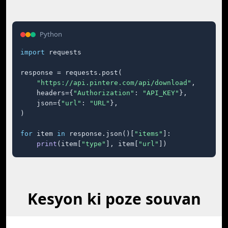
Python
import
 requests

response = requests.post(

"https://api.pintere.com/api/download"
,

    headers={
"Authorization"
: 
"API_KEY"
},

    json={
"url"
: 
"URL"
},

)

for
 item 
in
 response.json()[
"items"
]:

print
(item[
"type"
], item[
"url"
])
Kesyon ki poze souvan