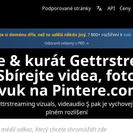
Podporované stránky
API
Ceny
e si doménu dřív, než to udělá někdo jiný.
? 800+ rozšíření k
ns6.
Odstranit reklamy s PRO →
e & kurát Gettrst
bírejte videa, fot
vuk na Pintere.c
rstreaming vizuals, videaudio Ş pak je vychovej
plném rozlišení