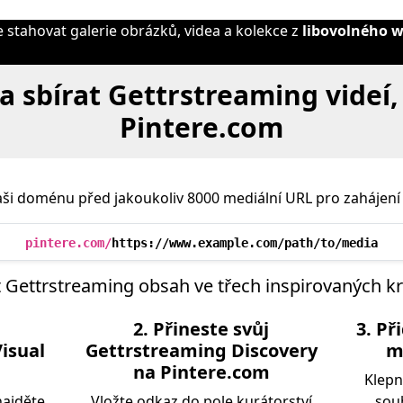
stahovat galerie obrázků, videa a kolekce z
libovolného 
a sbírat Gettrstreaming videí,
Pintere.com
ši doménu před jakoukoliv 8000 mediální URL pro zahájení 
pintere.com/
https://www.example.com/path/to/media
 Gettrstreaming obsah ve třech inspirovaných k
2. Přineste svůj
3. Př
isual
Gettrstreaming Discovery
m
na Pintere.com
Klepn
najděte
Vložte odkaz do pole kurátorství
soub