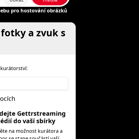
webu pro hostování obrázků
 fotky a zvuk s
kurátorství:
rocích
idejte Gettrstreaming
édií do vaší sbírky
ěte na možnost kurátora a
or se stane součástí vaší