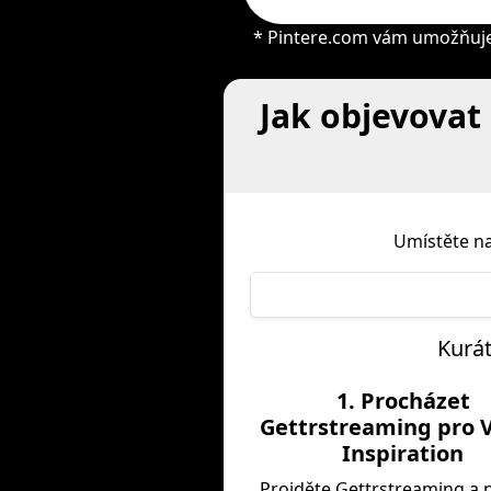
* Pintere.com vám umožňuje 
Jak objevovat 
Umístěte na
Kurát
1. Procházet
Gettrstreaming pro V
Inspiration
Projděte Gettrstreaming a 