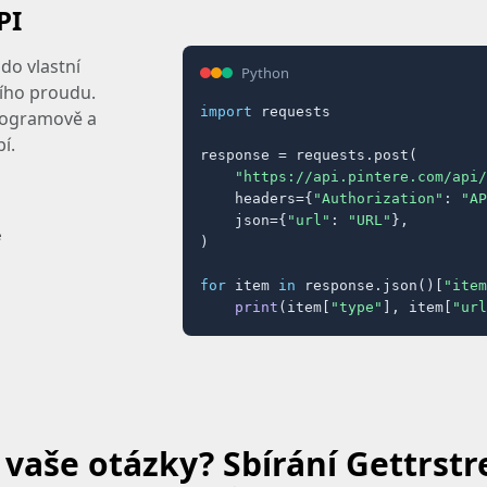
PI
do vlastní
Python
ního proudu.
import
 requests

programově a
í.
response = requests.post(

"https://api.pintere.com/api/
    headers={
"Authorization"
: 
"AP
    json={
"url"
: 
"URL"
},

e
)

for
 item 
in
 response.json()[
"item
print
(item[
"type"
], item[
"url
vaše otázky? Sbírání Gettrstr