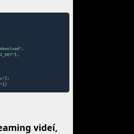
download"
,

I_KEY"
},

s"
]:

"
])
eaming videí,