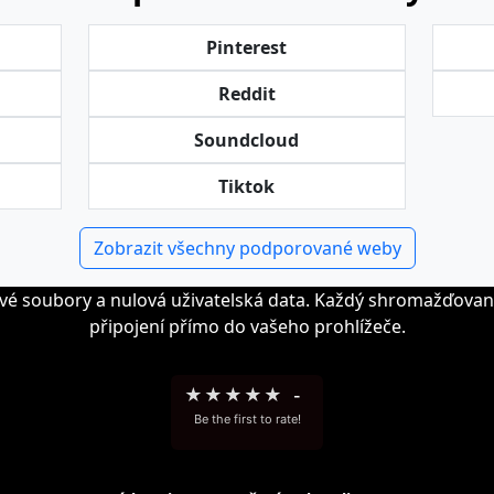
Pinterest
Reddit
Soundcloud
Tiktok
Zobrazit všechny podporované weby
vé soubory a nulová uživatelská data. Každý shromažďovan
připojení přímo do vašeho prohlížeče.
★
★
★
★
★
-
Be the first to rate!