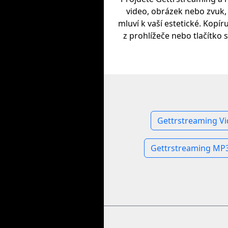
video, obrázek nebo zvuk,
mluví k vaší estetické. Kopír
z prohlížeče nebo tlačítko s
Gettrstreaming Vi
Gettrstreaming MP3