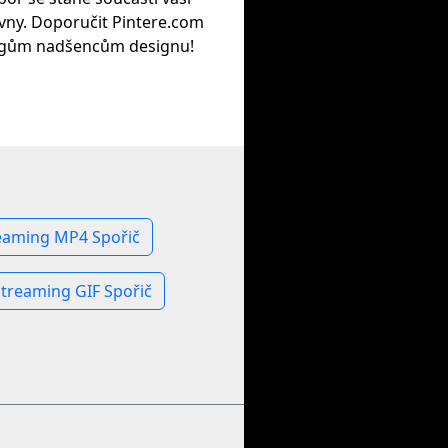
vny. Doporučit Pintere.com
egům nadšencům designu!
eaming MP4 Spořič
streaming GIF Spořič