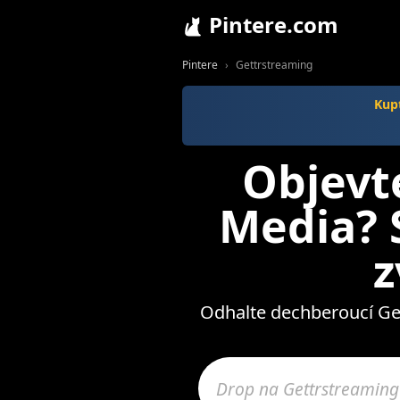
Pintere.com
Pintere
Gettrstreaming
Kupt
Objevt
Media? S
z
Odhalte dechberoucí Gett