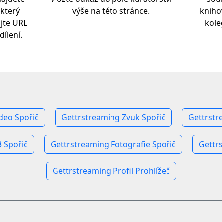
 který
výše na této stránce.
kniho
ujte URL
kol
dílení.
deo Spořič
Gettrstreaming Zvuk Spořič
Gettrstr
 Spořič
Gettrstreaming Fotografie Spořič
Gettr
Gettrstreaming Profil Prohlížeč