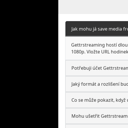
Jak mohu já save media f
Gettrstreaming hostí dlo
1080p. Vložte URL hodinek
Potřebuji účet Gettrstream
Jaký formát a rozlišení b
Co se může pokazit, když 
Mohu ušetřit Gettrstreami