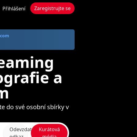
Zaregistrujte se
Přihlášení
 com
reaming
ografie a
om
te do své osobní sbírky v
Odevzdat
Kurátová
odkaz
média