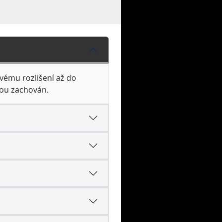
vému rozlišení až do
pou zachován.