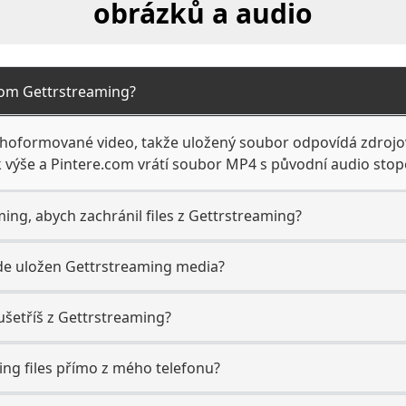
obrázků a audio
rom Gettrstreaming?
uhoformované video, takže uložený soubor odpovídá zdrojo
 výše a Pintere.com vrátí soubor MP4 s původní audio sto
ing, abych zachránil files z Gettrstreaming?
ude uložen Gettrstreaming media?
ušetříš z Gettrstreaming?
ng files přímo z mého telefonu?