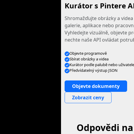
Kurátor s Pintere A
Shromažďujte obrázky a videa 
galerie, aplikace nebo pracov
Vyhledejte vizuálně, objevte 
nechte naše API ovládat potrub
Objevte programově
Sbírat obrázky a videa
Kurátor podle palubě nebo uživatel
Předvídatelný výstup JSON
Objevte dokumenty
Zobrazit ceny
Odpovědi na 