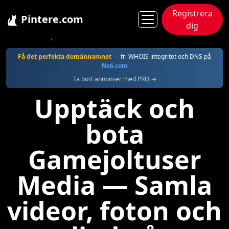
Registrera
Pintere.com
dig
Pintere
Gamejoltuser
Få det perfekta domännamnet
— fri WHOIS integritet och DNS på
Ns6.com
Ta bort annonser med PRO →
Upptäck och
bota
Gamejoltuser
Media — Samla
videor, foton och