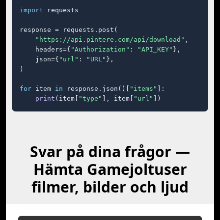
import
 requests

response = requests.post(

"https://api.pintere.com/api/download"
,

    headers={
"Authorization"
: 
"API_KEY"
},

    json={
"url"
: 
"URL"
},

)

for
 item 
in
 response.json()[
"items"
]:

print
(item[
"type"
], item[
"url"
])
Svar på dina frågor —
Hämta Gamejoltuser
filmer, bilder och ljud