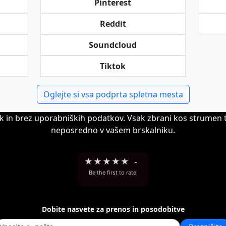
Pinterest
Reddit
Soundcloud
Tiktok
Oglejte si vsa podprta spletna mesta
k in brez uporabniških podatkov. Vsak zbrani kos strumen 
neposredno v vašem brskalniku.
★
★
★
★
★
-
Be the first to rate!
Dobite nasvete za prenos in posodobitve