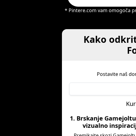
* Pintere.com vam omogoča pren
Kako odkrit
Fo
Postavite naš do
Kur
1. Brskanje Gamejoltu
vizualno inspiraci
Premikajte skozi Gamejoltu