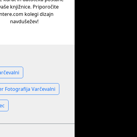
vaše knjižnice. Priporočite
ntere.com kolegi dizajn
navdušežev!
rčevalni
r Fotografija Varčevalni
ec