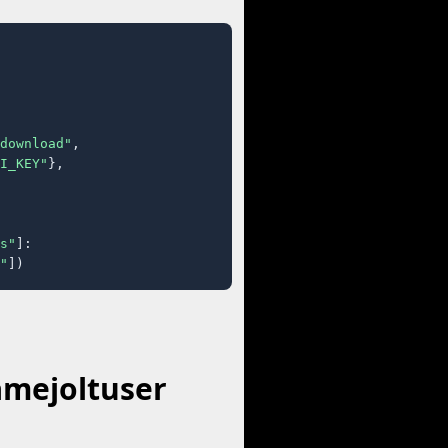
download"
,

I_KEY"
},

s"
]:

"
])
amejoltuser