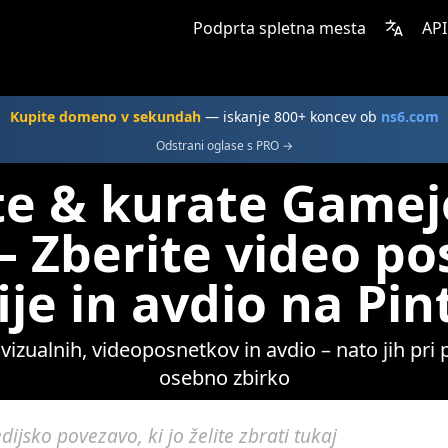
Podprta spletna mesta
API
Kupite domeno v sekundah
— iskanje 800+ koncev ob
ns6.com
Odstrani oglase s PRO →
te & kurate Gamej
 – Zberite video po
ije in avdio na Pi
zualnih, videoposnetkov in avdio – nato jih pri pol
osebno zbirko