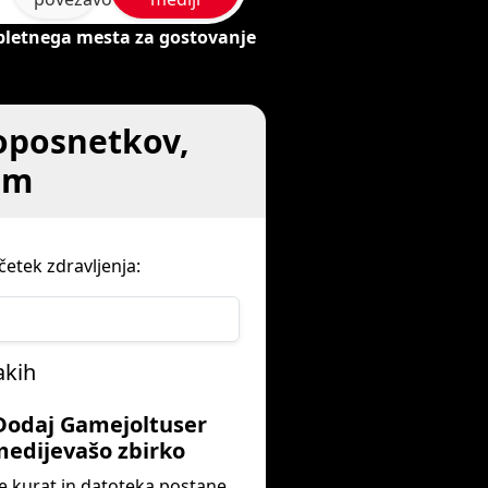
spletnega mesta za gostovanje
eoposnetkov,
com
etek zdravljenja:
akih
 Dodaj Gamejoltuser
medijevašo zbirko
e kurat in datoteka postane