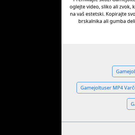
oglejte video, sliko ali zvok, 
na vaš estetski. Kopirajte svo
brskalnika ali gumba deli
Gamejol
Gamejoltuser MP4 Varč
G