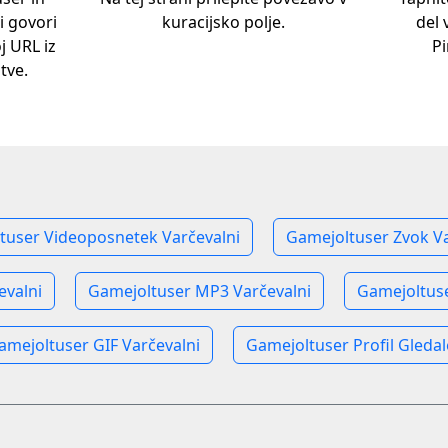
ki govori
kuracijsko polje.
del 
j URL iz
Pi
tve.
tuser Videoposnetek Varčevalni
Gamejoltuser Zvok Va
evalni
Gamejoltuser MP3 Varčevalni
Gamejoltuse
amejoltuser GIF Varčevalni
Gamejoltuser Profil Gledal