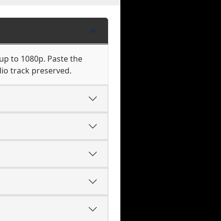
up to 1080p. Paste the
io track preserved.