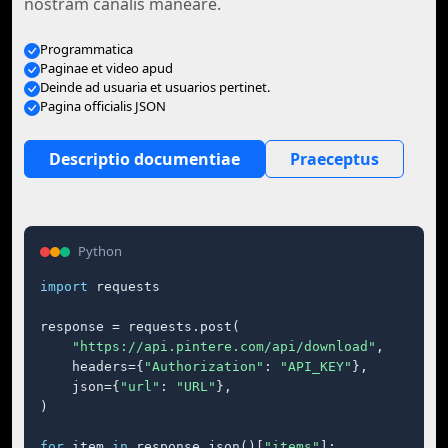
nostram canalis maneare.
Programmatica
Paginae et video apud
Deinde ad usuaria et usuarios pertinet.
Pagina officialis JSON
Descriptio documentiae
Praeceptus
Python
import
 requests

response = requests.post(

"https://api.pintere.com/api/download"
,

    headers={
"Authorization"
: 
"API_KEY"
},

    json={
"url"
: 
"URL"
},

)

for
 item 
in
 response.json()[
"items"
]:
