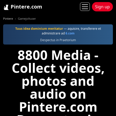
Pintere.com
Sign up
Pintere
Gamejoltuser
Tuus idea dominium meritatur
— aquisire, transferere et
administrare ad
6.com
Despectus in Praetorium
8800 Media -
Collect videos,
photos and
audio on
Pintere.com