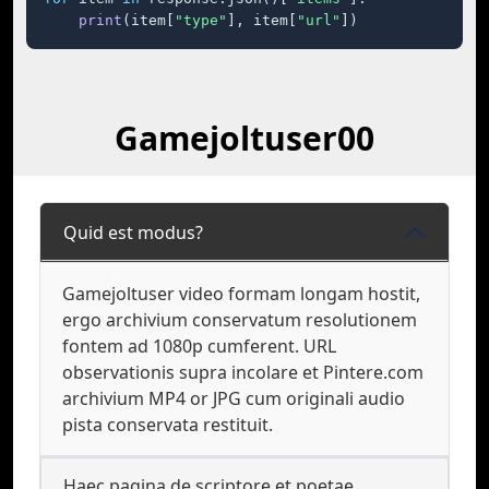
print
(item[
"type"
], item[
"url"
])
Gamejoltuser00
Quid est modus?
Gamejoltuser video formam longam hostit,
ergo archivium conservatum resolutionem
fontem ad 1080p cumferent. URL
observationis supra incolare et Pintere.com
archivium MP4 or JPG cum originali audio
pista conservata restituit.
Haec pagina de scriptore et poetae