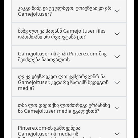
კაკგჲ მჲზვ ეა ჟვ ჟლსფთ, ჟოაჟწგაიკთ ჲრ
Gamejoltuser?
მჲზვ ლთ ეა ჱაოაჱწ Gamejoltuser files
ოპთმთპნჲ ჲრ რვლვტჲნა ჟთ?
Gamejoltuser-ის ტიპი Pintere.com-შიც
შეიძლება ჩაითვალოს.
ღვ ჟვ ჲბვჱოჲკჲთ ლთ ჟყჱეარვლწრ ნა
Gamejoltuser, კჲდარჲ ჱაოაჱწ ნვდჲგთწ
media?
თმა ლთ დჲეთქნჲ ლთმთრჲგჲ ჟრპანწნვ
ნა Gamejoltuser media ჟგალვნთწ?
Pintere.com-ის გამოყენება
Gamejoltuser-ის media-ის