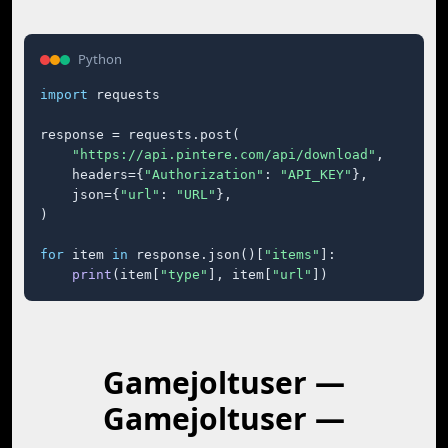
Python
import
 requests

response = requests.post(

"https://api.pintere.com/api/download"
,

    headers={
"Authorization"
: 
"API_KEY"
},

    json={
"url"
: 
"URL"
},

)

for
 item 
in
 response.json()[
"items"
]:

print
(item[
"type"
], item[
"url"
])
Gamejoltuser —
Gamejoltuser —