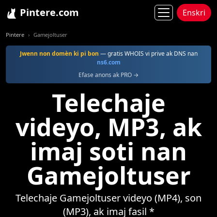
Pintere.com
Enskri
Pintere
Gamejoltuser
Jwenn non domèn ki pi bon
— gratis WHOIS vi prive ak DNS nan
ns6.com
Efase anons ak PRO →
Telechaje
videyo, MP3, ak
imaj soti nan
Gamejoltuser
Telechaje Gamejoltuser videyo (MP4), son
(MP3), ak imaj fasil *