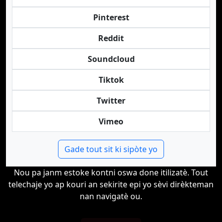
Pinterest
Reddit
Soundcloud
Tiktok
Twitter
Vimeo
Gade tout sit ki sipòte yo
Nou pa janm estoke kontni oswa done itilizatè. Tout
telechaje yo ap kouri an sekirite epi yo sèvi dirèkteman
nan navigatè ou.