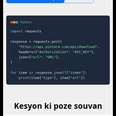
Python
import
 requests

response = requests.post(

"https://api.pintere.com/api/download"
,

    headers={
"Authorization"
: 
"API_KEY"
},

    json={
"url"
: 
"URL"
},

)

for
 item 
in
 response.json()[
"items"
]:

print
(item[
"type"
], item[
"url"
])
Kesyon ki poze souvan