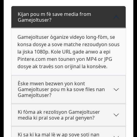
Kijan pou m fè save media from
Gamejoltuser?
Gamejoltuser òganize videyo long-fòm, se
konsa dosye a sove matche rezoudyon sous
la jiska 1080p. Kole URL gade anwo a epi
Pintere.com men tounen yon MP4 or JPG
dosye ak travès son orijinal la konsève.
Èske mwen bezwen yon kont
Gamejoltuser pou m ka sove files nan
Gamejoltuser?
Ki fòma ak rezolisyon Gamejoltuser
media ki pral sove a pral genyen?
Ki sa ki ka mal lè w ap sove soti nan