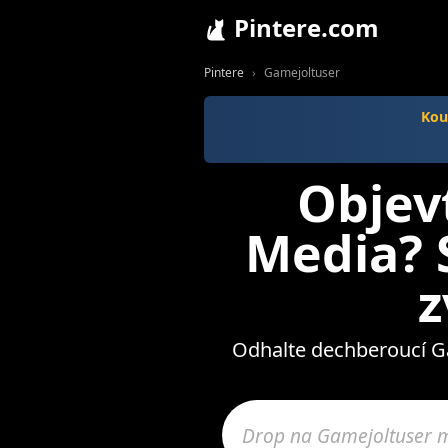
Pintere.com
Pintere
Gamejoltuser
Kou
Objev
Media? S
z
Odhalte dechberoucí Gam