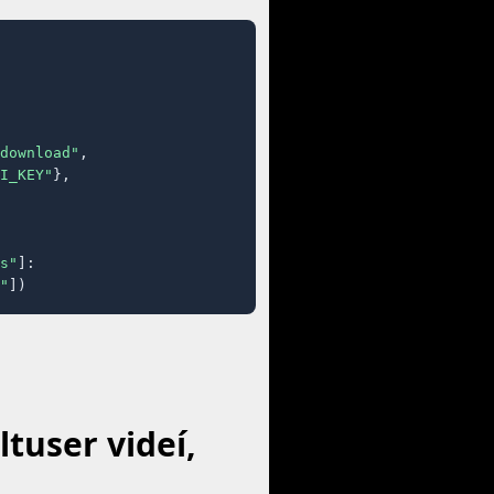
download"
,

I_KEY"
},

s"
]:

"
])
tuser videí,