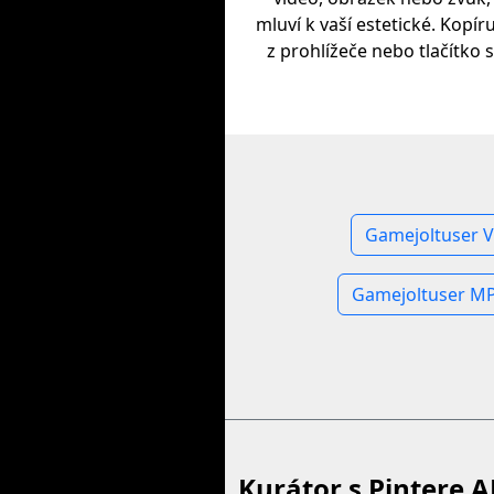
mluví k vaší estetické. Kopír
z prohlížeče nebo tlačítko s
Gamejoltuser V
Gamejoltuser MP
Kurátor s Pintere A