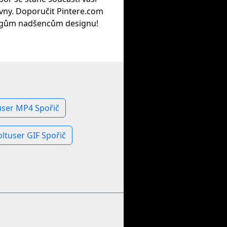
vny. Doporučit Pintere.com
egům nadšencům designu!
ser MP4 Spořič
ltuser GIF Spořič