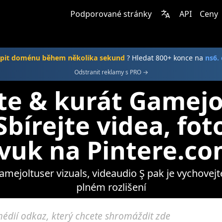
Podporované stránky
API
Ceny
pit doménu během několika sekund
? Hledat 800+ konce na
ns6.
Odstranit reklamy s PRO →
te & kurát Gamejo
bírejte videa, fot
vuk na Pintere.c
ejoltuser vizuals, videaudio Ş pak je vychovejt
plném rozlišení