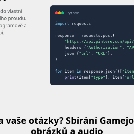
do vlastní
Python
ního proudu.
import
 requests

programově a
í.
response = requests.post(

"https://api.pintere.com/api/
    headers={
"Authorization"
: 
"AP
    json={
"url"
: 
"URL"
},

e
)

for
 item 
in
 response.json()[
"item
print
(item[
"type"
], item[
"url
 vaše otázky? Sbírání Gamejol
obrázků a audio