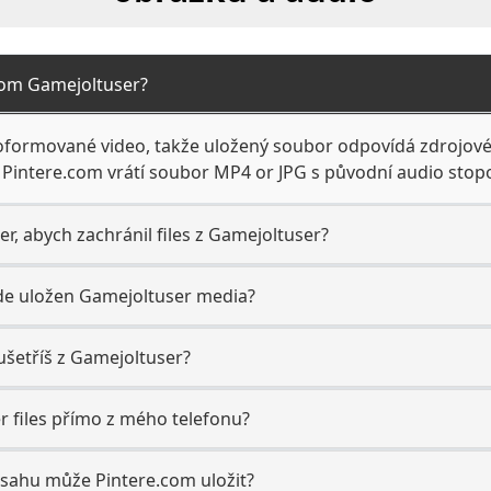
rom Gamejoltuser?
oformované video, takže uložený soubor odpovídá zdrojové
 Pintere.com vrátí soubor MP4 or JPG s původní audio sto
r, abych zachránil files z Gamejoltuser?
ude uložen Gamejoltuser media?
ušetříš z Gamejoltuser?
 files přímo z mého telefonu?
bsahu může Pintere.com uložit?