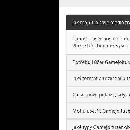
Jak mohu já save media f
Gamejoltuser hostí dlouh
Vložte URL hodinek výše a
Potřebuji účet Gamejoltuse
Jaký formát a rozlišení b
Co se může pokazit, když 
Mohu ušetřit Gamejoltuser
Jaké typy Gamejoltuser o