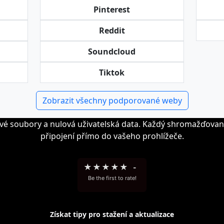
Pinterest
Reddit
Soundcloud
Tiktok
Zobrazit všechny podporované weby
vé soubory a nulová uživatelská data. Každý shromažďovan
připojení přímo do vašeho prohlížeče.
★
★
★
★
★
-
Be the first to rate!
Získat tipy pro stažení a aktualizace