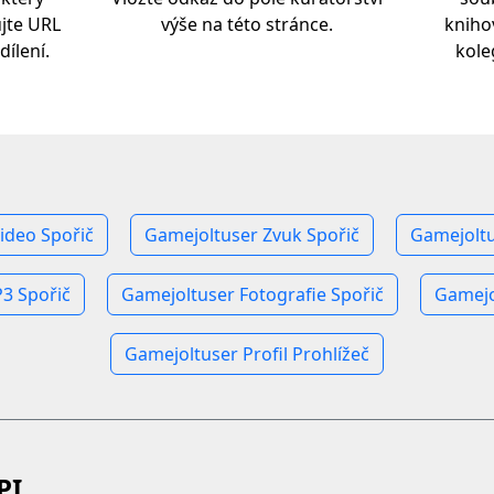
ujte URL
výše na této stránce.
kniho
dílení.
kol
ideo Spořič
Gamejoltuser Zvuk Spořič
Gamejoltu
3 Spořič
Gamejoltuser Fotografie Spořič
Gamejo
Gamejoltuser Profil Prohlížeč
PI