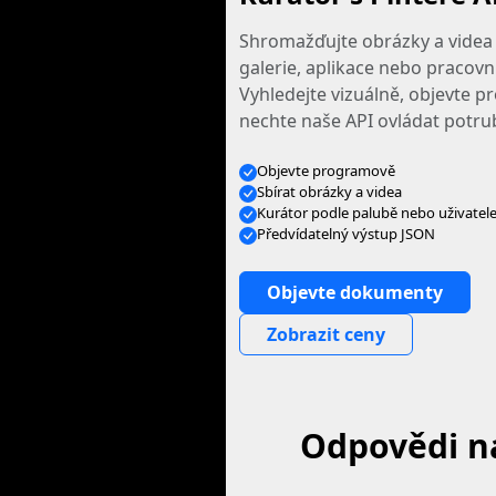
Shromažďujte obrázky a videa 
galerie, aplikace nebo pracov
Vyhledejte vizuálně, objevte 
nechte naše API ovládat potrub
Objevte programově
Sbírat obrázky a videa
Kurátor podle palubě nebo uživatel
Předvídatelný výstup JSON
Objevte dokumenty
Zobrazit ceny
Odpovědi na