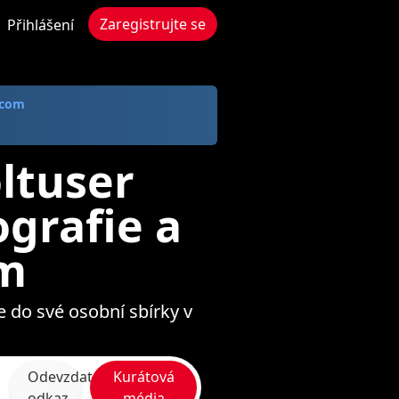
Zaregistrujte se
Přihlášení
 com
ltuser
ografie a
om
e do své osobní sbírky v
Odevzdat
Kurátová
odkaz
média