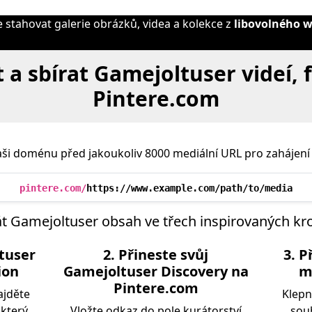
stahovat galerie obrázků, videa a kolekce z
libovolného 
 a sbírat Gamejoltuser videí, 
Pintere.com
ši doménu před jakoukoliv 8000 mediální URL pro zahájení 
pintere.com/
https://www.example.com/path/to/media
t Gamejoltuser obsah ve třech inspirovaných kr
tuser
2. Přineste svůj
3. P
ion
Gamejoltuser Discovery na
m
Pintere.com
ajděte
Klepn
 který
Vložte odkaz do pole kurátorství
soub