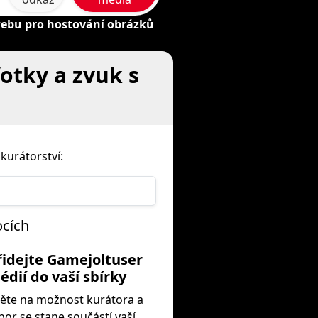
webu pro hostování obrázků
fotky a zvuk s
kurátorství:
ocích
řidejte Gamejoltuser
édií do vaší sbírky
ěte na možnost kurátora a
or se stane součástí vaší