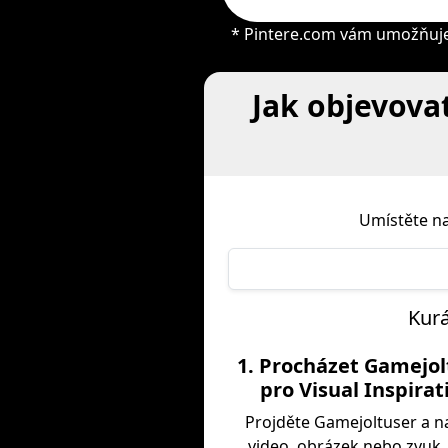
* Pintere.com vám umožňuje 
Jak objevovat
Umístěte na
Kurá
1. Procházet Gamejol
pro Visual Inspirat
Projděte Gamejoltuser a n
video, obrázek nebo zvuk,