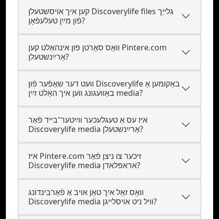
קען איך אױסשטעלן Discoverylife files גלייַך
פֿון מײַן טעלעפֿאָן?
וואָס סאָרטן פון אינהאַלט קען Pintere.com
אַרײַנשטעלן?
װעט דער שאַפֿער פֿון Discoverylife באַקומען אַ
באַװעגונג װען איך האַלט זײַן media?
איז עס אַ טעגלעכער װײַטער־בײד פֿאַר
Discoverylife media אַרײַנשטעלן?
איז Pintere.com זיכער צו ניצן פֿאַר
Discoverylife media אראפלאדן?
וואָס זאָל איך טאָן אויב אַ פֿאַרבינדונג
Discoverylife media װיל ניט אױסלײגן?