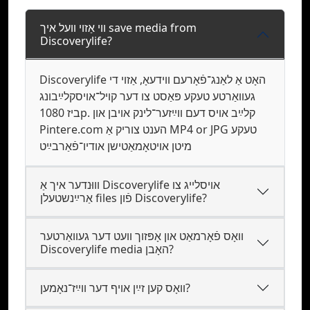
ווי אַזוי װעל איך save media from
Discoverylife?
Discoverylife האָט אַ לאַנג־פֿאָרעם ווידעאָ, אַזוי די
געװאַרטע טעקע פּאַסט צו דער קױל־אויסקלײַבונג
ביז 1080p. קלײַב אױס דעם װײַזער־לינק אויבן און
Pintere.com הענט צוריק אַ MP4 or JPG טעקע
מיטן אויטאָמאַטישן אודיו־פֿאַרבײַט
װוּנדער איך אַ Discoverylife אױסלײג צו
אַרײַנשטעלן files פֿון Discoverylife?
וואָס פֿאָרמאַט און אָפּזוך וועט דער געװאַרטער
Discoverylife media האָבן?
וואָס קען זײַן אױף דער װײַז־נאָמען?