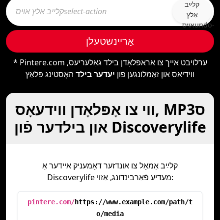
קלײַב
אַלץ
אױסundo-
type
אַרײַנשטעלן
* Pintere.com ערלויבט אייך צו אראפלאָדן בילד גאַלעריעס,
ווידיאס און זאַמלונגען פון
יעדער בילד
האָסטינג פּלאַץ
ווי צו אָפּלאָדן ווידעאָס, MP3ס
און בילדער פֿון Discoverylife
קלײַב אַמאָל צו אונדזער דאָמעניק איידער אַ
Discoverylife מעדיע פֿאַרבינדונג, אַזוי:
pintere.com/
https://www.example.com/path/t
o/media