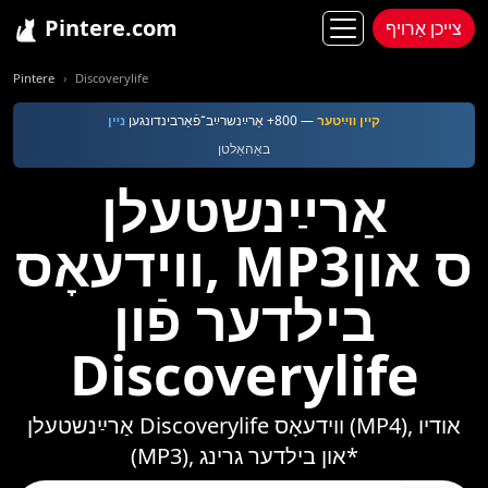
Pintere.com
צייכן אַרויף
Pintere
Discoverylife
קײן װײַטער
— 800+ אַרײַנשרײַב־פֿאַרבינדונגען
נײן
באַהאַלטן
אַרײַנשטעלן
ווידעאָס, MP3ס און
בילדער פֿון
Discoverylife
אַרײַנשטעלן Discoverylife ווידעאָס (MP4), אודיו
(MP3), און בילדער גרינג*