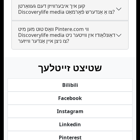
קען איך איבערװײַזן דעם געװאַרטן
Discoverylife media צו אַ אַנדערש פֿאָרמאַט?
װאָס טוט מען מיט Pintere.com װי
Discoverylife media דאַונלאָודז אין װײַטער ניט
צו ניצן אײן אַנדער װײַזער?
שטיצט זייטלעך
Bilibili
Facebook
Instagram
Linkedin
Pinterest