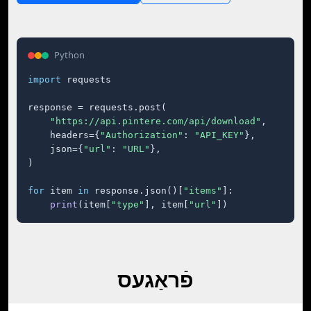
Python
import
 requests

response = requests.post(

"https://api.pintere.com/api/download"
,

    headers={
"Authorization"
: 
"API_KEY"
},

    json={
"url"
: 
"URL"
},

)

for
 item 
in
 response.json()[
"items"
]:

print
(item[
"type"
], item[
"url"
])
פֿראַגעס