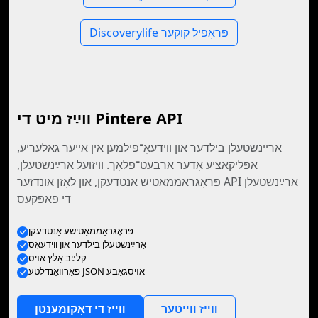
Discoverylife פּראָפֿיל קוקער
װײַז מיט די Pintere API
אַרײַנשטעלן בילדער און װידעאָ־פֿילמען אין אייער גאַלעריע,
אַפּליקאַציע אָדער אַרבעט־פֿלאָך. װיזועל אַרײַנשטעלן,
פּראָגראַממאַטיש אַנטדעקן, און לאָזן אונדזער API אַרײַנשטעלן
די פּאַפּקעס
פּראָגראַממאַטישע אַנטדעקן
אַרײַנשטעלן בילדער און ווידעאָס
קלײַב אַלץ אױס
פֿאַרװאַנדלטע JSON אױסגאַבע
װײַז װײַטער
װײַז די דאָקומענטן