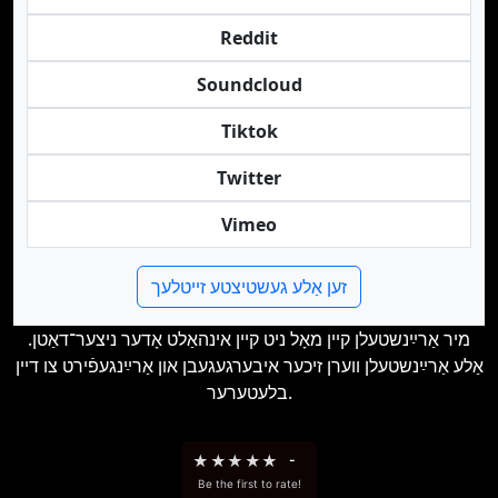
Reddit
Soundcloud
Tiktok
Twitter
Vimeo
זען אַלע געשטיצטע זייטלעך
מיר אַרײַנשטעלן קײן מאָל ניט קיין אינהאַלט אָדער ניצער־דאַטן.
אַלע אַרײַנשטעלן ווערן זיכער איבערגעגעבן און אַרײַנגעפֿירט צו דיין
בלעטערער.
★
★
★
★
★
-
Be the first to rate!