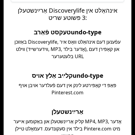
אַרײַנשטעלן Discoverylife אינהאַלט אין
3 פּשוטע שריט:
טעקסט פֿאַרבundo-type
באַזוכן Discoverylife, עפֿענען דעם אינהאַלט װאָס איר
װילט (װידערשײד, MP3, אָדער בילד), און קאָפּירן דעם
בלעטערער URL
קלײַב אַלץ אױסundo-type
פּאַפּ די קאָפּירטע לינק אין דעם פֿעלדער אויבן אויף
Pinterest.com
אַרײַנשטעלן
קליק אַרײַנשטעלן און באַקומען אייער MP4, MP3, אָדער
בילד אין סעקונדעס. דעמאָלט טיילן Pintere.com מיט