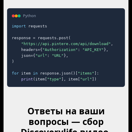
Python
import
 requests

response = requests.post(

"https://api.pintere.com/api/download"
,

    headers={
"Authorization"
: 
"API_KEY"
},

    json={
"url"
: 
"URL"
},

)

for
 item 
in
 response.json()[
"items"
]:

print
(item[
"type"
], item[
"url"
])
Ответы на ваши
вопросы — сбор