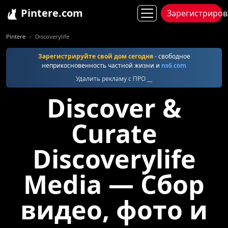
Pintere.com
Зарегистриров
Pintere
Discoverylife
Зарегистрируйте свой дом сегодня
- свободное
неприкосновенность частной жизни и
ns6.com
Удалить рекламу с ПРО __
Discover &
Curate
Discoverylife
Media — Сбор
видео, фото и