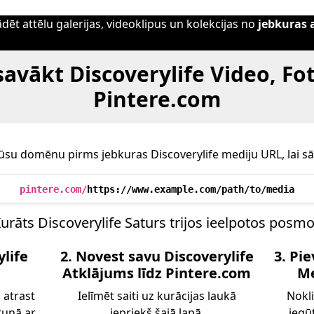
ādēt attēlu galerijas, videoklipus un kolekcijas no
jebkuras 
savākt Discoverylife Video, Fo
Pintere.com
ūsu domēnu pirms jebkuras Discoverylife mediju URL, lai s
pintere.com/
https://www.example.com/path/to/media
urāts Discoverylife Saturs trijos ieelpotos posm
ylife
2. Novest savu Discoverylife
3. Pie
Atklājums līdz Pintere.com
Me
 atrast
Ielīmēt saiti uz kurācijas laukā
Nokli
 runā ar
iepriekš šajā lapā.
iegū