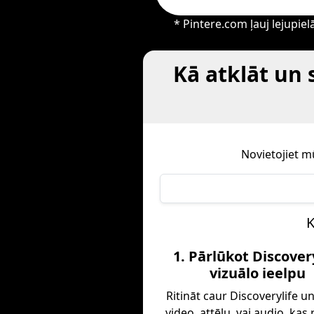
* Pintere.com ļauj lejupiel
Kā atklāt un 
Novietojiet m
K
1. Pārlūkot Discover
vizuālo ieelpu
Ritināt caur Discoverylife un
video, attēlu, vai audio, kas