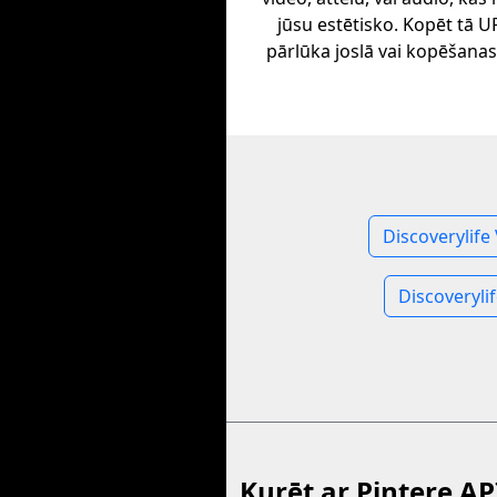
jūsu estētisko. Kopēt tā U
pārlūka joslā vai kopēšana
Discoverylife
Discoveryli
Kurēt ar Pintere AP