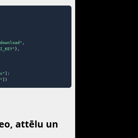
download"
,

I_KEY"
},

s"
]:

"
])
eo, attēlu un