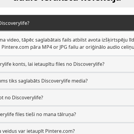
iscoverylife?
ma video, tāpēc saglabātais fails atbilst avota izšķirtspēju lī
 Pintere.com pāra MP4 or JPG failu ar oriģinālo audio celiņ
life konts, lai ietaupītu files no Discoverylife?
ums tiks saglabāts Discoverylife media?
ot no Discoverylife?
erylife files tieši no mana tālruņa?
 veidus var ietaupīt Pintere.com?