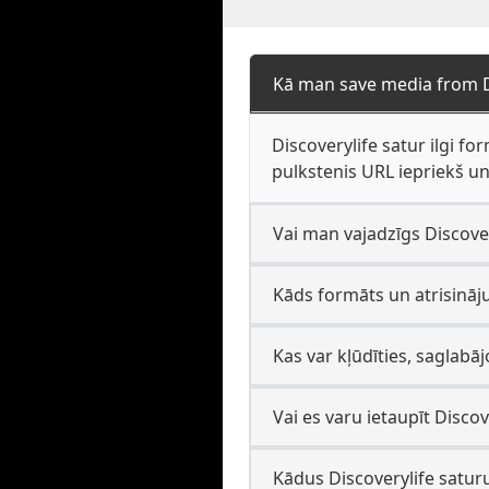
Kā man save media from D
Discoverylife satur ilgi for
pulkstenis URL iepriekš un
Vai man vajadzīgs Discovery
Kāds formāts un atrisināj
Kas var kļūdīties, saglabāj
Vai es varu ietaupīt Discov
Kādus Discoverylife saturu