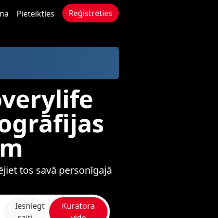
Reģistrēties
ana
Pieteikties
overylife
ogrāfijas
om
ējiet tos savā personīgajā
Iesniegt
Kuratora
saiti
vide