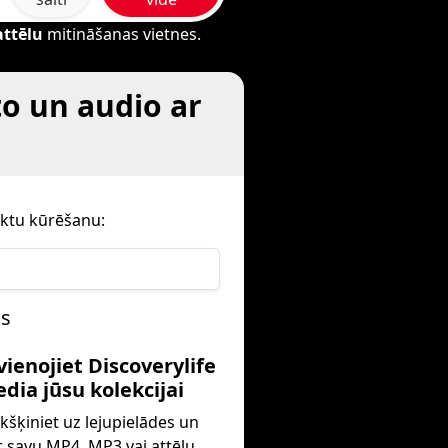
attēlu
mitināšanas vietnes.
to un audio ar
āktu kūrēšanu:
os
vienojiet Discoverylife
dia jūsu kolekcijai
kšķiniet uz lejupielādes un
t savu MP4, MP3 vai attēlu