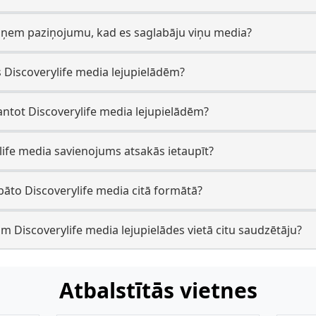
saņem paziņojumu, kad es saglabāju viņu media?
s Discoverylife media lejupielādēm?
antot Discoverylife media lejupielādēm?
life media savienojums atsakās ietaupīt?
bāto Discoverylife media citā formātā?
m Discoverylife media lejupielādes vietā citu saudzētāju?
Atbalstītās vietnes