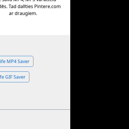
ēs. Tad dalīties Pintere.com
ar draugiem.
life MP4 Saver
fe GIF Saver