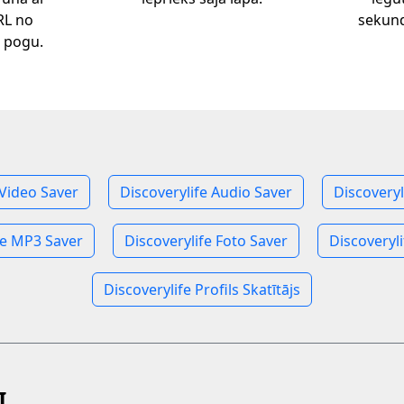
RL no
sekund
s pogu.
 Video Saver
Discoverylife Audio Saver
Discovery
fe MP3 Saver
Discoverylife Foto Saver
Discoveryli
Discoverylife Profils Skatītājs
I