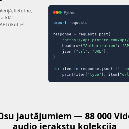
erijā, lietotne,
Python
 atklāt
import
 requests

PI rīkoties
response = requests.post(

"https://api.pintere.com/api/
    headers={
"Authorization"
: 
"AP
    json={
"url"
: 
"URL"
},

)

for
 item 
in
 response.json()[
"item
print
(item[
"type"
], item[
"url
jūsu jautājumiem — 88 000 Vid
audio ierakstu kolekcija