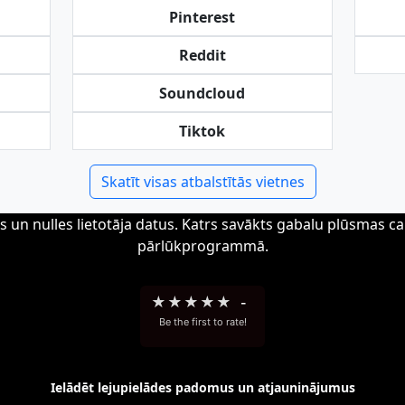
Pinterest
Reddit
Soundcloud
Tiktok
Skatīt visas atbalstītās vietnes
s un nulles lietotāja datus. Katrs savākts gabalu plūsmas ca
pārlūkprogrammā.
★
★
★
★
★
-
Be the first to rate!
Ielādēt lejupielādes padomus un atjauninājumus