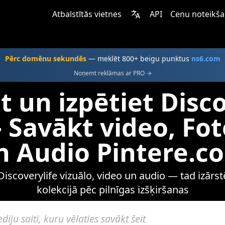
Atbalstītās vietnes
API
Cenu noteikš
Pērc domēnu sekundēs
— meklēt 800+ beigu punktus
ns6.com
Noņemt reklāmas ar PRO →
t un izpētiet Disc
Savākt video, Fot
n Audio Pintere.c
 Discoverylife vizuālo, video un audio — tad izārst
kolekcijā pēc pilnīgas izšķiršanas