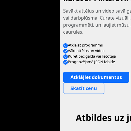
Savākt attēlus un video savā gal
vai darbplūsma. Curate vizuāli,
programmēti, un ļaujiet mūsu A
caurules.
Atklājat programmu
Vākt attēlus un video
Kurēt pēc galda vai lietotāja
Prognozējamā JSON izlaide
Atklājiet dokumentus
Skatīt cenu
Atbildes uz 