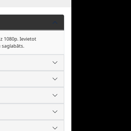
dz 1080p. Ievietot
u saglabāts.