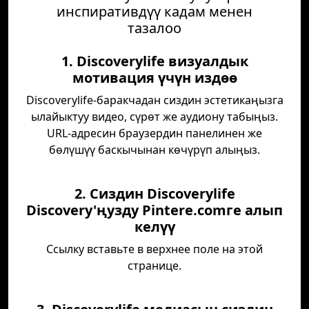
инспиративдүү кадам менен
тазалоо
1. Discoverylife визуалдык
мотивация үчүн издөө
Discoverylife-баракчадан сиздин эстетикаңызга
ылайыктуу видео, сүрөт же аудиону табыңыз.
URL-адресин браузердин панелинен же
бөлүшүү баскычынан көчүрүп алыңыз.
2. Сиздин Discoverylife
Discovery'ңузду Pintere.comге алып
келүү
Ссылку вставьте в верхнее поле на этой
странице.