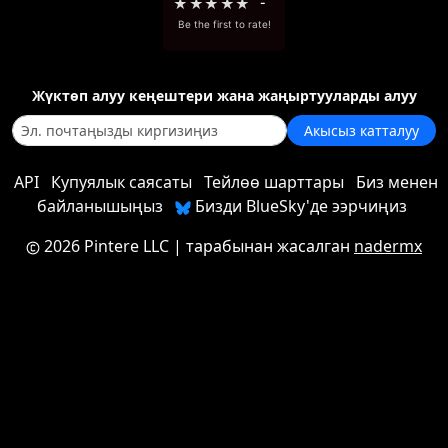
★
★
★
★
★
-
Be the first to rate!
Жүктөп алуу кеңештери жана жаңыртууларды алуу
Акысыз катталуу
API
Купуялык саясаты
Тейлөө шарттары
Биз менен
байланышыңыз
Бизди BlueSky'де ээрчиңиз
2026 Pintere LLC
| тарабынан жасалган
nadermx