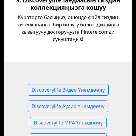
3. Discoverylife медиасын сиздин
коллекцияңызга кошуу
Кураторго басыңыз, ошондо файл сиздин
китепкананын бир бөлүгү болот. Дизайнга
кызыгуучу досторуңузга Pintere.comди
сунуштаңыз!
Discoverylife Видео Үнөмдөөчү
Discoverylife Аудио Үнөмдөөчү
Discoverylife MP4 Үнөмдөөчү