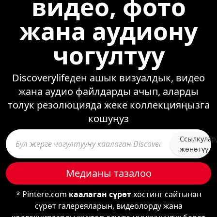
видео, фото
жана аудиону
чогултуу
Discoverylifeден ашык визуалдык, видео
жана аудио файлдарды ачып, аларды
толук резолюцияда жеке коллекцияңызга
кошуңуз
Ссылкулар
жөнөтүү
Медианы тазалоо
* Pintere.com
каалаган сүрөт
хостинг сайтынан
сүрөт галереяларын, видеолорду жана