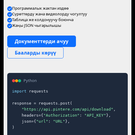
Программалык жактан издөө
Сүрөттөрдү жана видеолорду чогултуу
Таблица же колдонуучу боюнча
Жаңы JSON чыгарылышы
Документтерди ачуу
Бааларды көрүү
Python
import
 requests

response = requests.post(

"https://api.pintere.com/api/download"
,

    headers={
"Authorization"
: 
"API_KEY"
},

    json={
"url"
: 
"URL"
},

)
