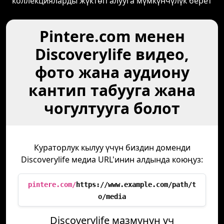
коллекцияларды жүктөп алууга мүмкүнчүлүк берет
Pintere.com менен
Discoverylife видео,
фото жана аудиону
кантип табууга жана
чогултууга болот
Кураторлук кылуу үчүн биздин доменди
Discoverylife медиа URL'инин алдында коюңуз:
pintere.com/
https://www.example.com/path/t
o/media
Discoverylife мазмунун үч