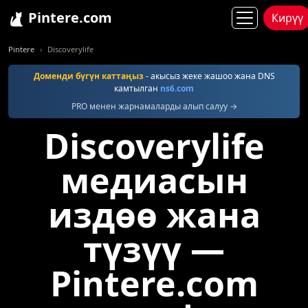
Pintere.com
Кирүү
Pintere
Discoverylife
Доменди бүгүн каттаңыз
- акысыз жеке жашоо жана DNS
камтылган
ns6.com
PRO менен жарнамаларды алып салуу →
Discoverylife
медиасын
издөө жана
түзүү —
Pintere.com