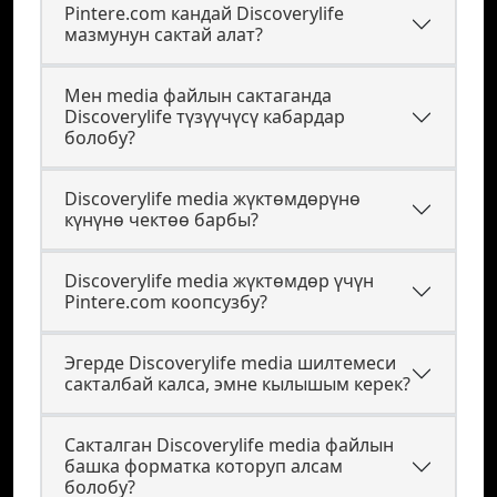
Pintere.com кандай Discoverylife
мазмунун сактай алат?
Мен media файлын сактаганда
Discoverylife түзүүчүсү кабардар
болобу?
Discoverylife media жүктөмдөрүнө
күнүнө чектөө барбы?
Discoverylife media жүктөмдөр үчүн
Pintere.com коопсузбу?
Эгерде Discoverylife media шилтемеси
сакталбай калса, эмне кылышым керек?
Сакталган Discoverylife media файлын
башка форматка которуп алсам
болобу?