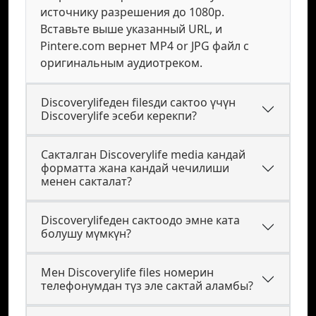
источнику разрешения до 1080p.
Вставьте выше указанный URL, и
Pintere.com вернет MP4 or JPG файл с
оригинальным аудиотреком.
Discoverylifeден filesди сактоо үчүн
Discoverylife эсеби керекпи?
Сакталган Discoverylife media кандай
форматта жана кандай чечилиши
менен сакталат?
Discoverylifeден сактоодо эмне ката
болушу мүмкүн?
Мен Discoverylife files номерин
телефонумдан түз эле сактай аламбы?