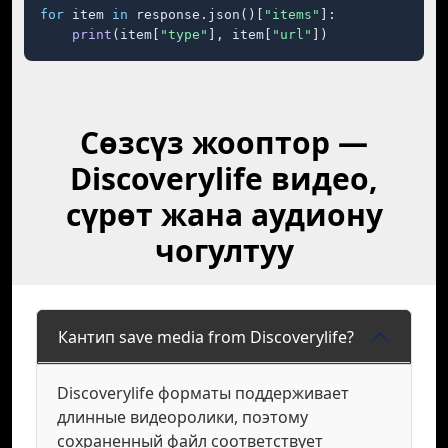
for
 item 
in
 response.json()[
"items"
]:

print
(item[
"type"
], item[
"url"
])
Сөзсүз жооптор —
Discoverylife видео,
сүрөт жана аудиону
чогултуу
Кантип save media from Discoverylife?
Discoverylife форматы поддерживает
длинные видеоролики, поэтому
сохраненный файл соответствует