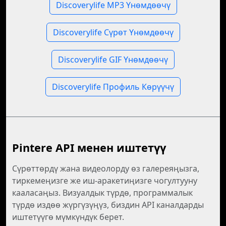
Discoverylife MP3 Үнөмдөөчү
Discoverylife Сүрөт Үнөмдөөчү
Discoverylife GIF Үнөмдөөчү
Discoverylife Профиль Көрүүчү
Pintere API менен иштетүү
Сүрөттөрдү жана видеолорду өз галереяңызга,
тиркемеңизге же иш-аракетиңизге чогултууну
кааласаңыз. Визуалдык түрдө, программалык
түрдө издөө жүргүзүңүз, биздин API каналдарды
иштетүүгө мүмкүндүк берет.