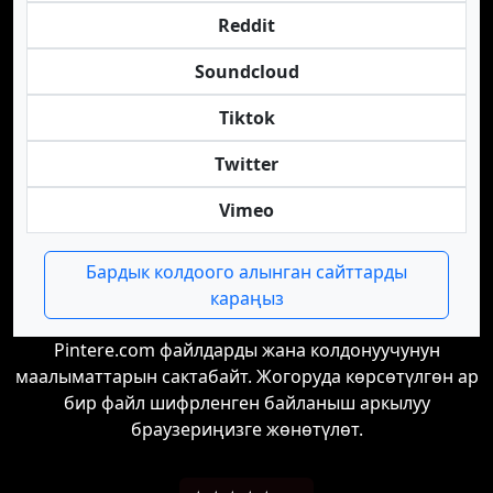
Reddit
Soundcloud
Tiktok
Twitter
Vimeo
Бардык колдоого алынган сайттарды
караңыз
Pintere.com файлдарды жана колдонуучунун
маалыматтарын сактабайт. Жогоруда көрсөтүлгөн ар
бир файл шифрленген байланыш аркылуу
браузериңизге жөнөтүлөт.