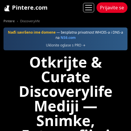
Pintere.com
Prijavite se
Pintere
Discoverylife
Nađi savršeno ime domene
— besplatna privatnost WHOIS-a i DNS-a
na
NS6.com
Uklonite oglase s PRO →
Otkrijte &
Curate
Discoverylife
Mediji —
Snimke,