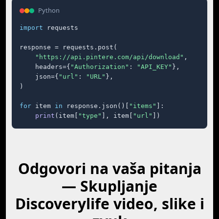
Python
import
 requests

response = requests.post(

"https://api.pintere.com/api/download"
,

    headers={
"Authorization"
: 
"API_KEY"
},

    json={
"url"
: 
"URL"
},

)

for
 item 
in
 response.json()[
"items"
]:

print
(item[
"type"
], item[
"url"
])
Odgovori na vaša pitanja
— Skupljanje
Discoverylife video, slike i