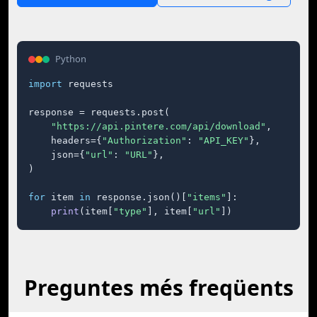
Python
import
 requests

response = requests.post(

"https://api.pintere.com/api/download"
,

    headers={
"Authorization"
: 
"API_KEY"
},

    json={
"url"
: 
"URL"
},

)

for
 item 
in
 response.json()[
"items"
]:

print
(item[
"type"
], item[
"url"
])
Preguntes més freqüents