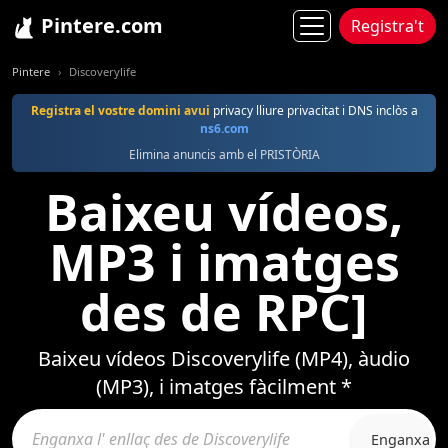
Pintere.com
Registra't
Pintere
Discoverylife
Registra el vostre domini avui
privacy lliure privacitat i DNS inclòs a
ns6.com
Elimina anuncis amb el PRISTÒRIA
Baixeu vídeos,
MP3 i imatges
des de RPC]
Baixeu vídeos Discoverylife (MP4), àudio
(MP3), i imatges fàcilment *
Enganxa