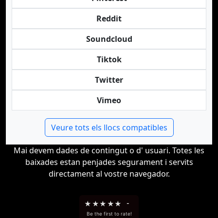
Reddit
Soundcloud
Tiktok
Twitter
Vimeo
Veure tots els llocs compatibles
Mai devem dades de contingut o d' usuari. Totes les
baixades estan penjades segurament i servits
directament al vostre navegador.
★
★
★
★
★
-
Be the first to rate!