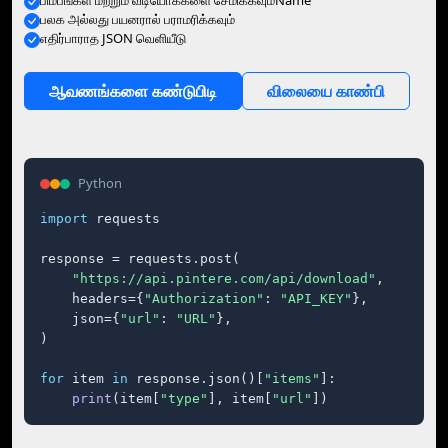
பிம்பங்கள் மற்றும் வீடியோக்களை சேமிக்கவும்Name
பலக அல்லது பயனரால் பராமரிக்கவும்
எதிர்பாராத JSON வெளியீடு
ஆவணங்களை கண்டுபிடி
விலையை காண்பி
Python
import
 requests

response = requests.post(

"https://api.pintere.com/api/download"
,

    headers={
"Authorization"
: 
"API_KEY"
},

    json={
"url"
: 
"URL"
},

)

for
 item 
in
 response.json()[
"items"
]:

print
(item[
"type"
], item[
"url"
])