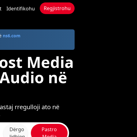
Regjistrohu
t
Identifikohu
në
ns6.com
kost Media
 Audio në
staj rregulloji ato në
ë
Dërgo
Pastro
lidhjen
Media