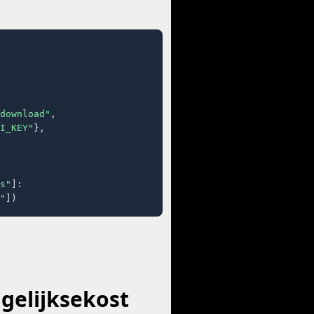
download"
,

I_KEY"
},

s"
]:

"
])
agelijksekost