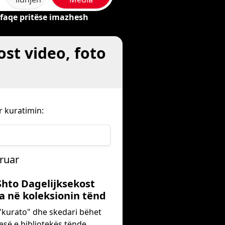
 faqe pritëse imazhesh
st video, foto
r kuratimin:
iruar
 Shto Dagelijksekost
a në koleksionin tënd
"kurato" dhe skedari bëhet
esë e bibliotekës tënde.