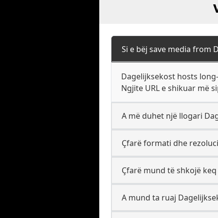
Si e bëj save media from 
Dagelijksekost hosts long-
Ngjite URL e shikuar më si
A më duhet një llogari Dag
Çfarë formati dhe rezoluci
Çfarë mund të shkojë keq
A mund ta ruaj Dagelijksek