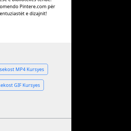
omendo Pintere.com për
entuziastët e dizajnit!
ksekost MP4 Kursyes
sekost GIF Kursyes