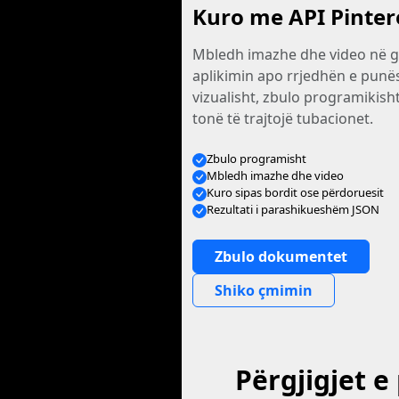
Kuro me API Pinter
Mbledh imazhe dhe video në ga
aplikimin apo rrjedhën e punë
vizualisht, zbulo programikish
tonë të trajtojë tubacionet.
Zbulo programisht
Mbledh imazhe dhe video
Kuro sipas bordit ose përdoruesit
Rezultati i parashikueshëm JSON
Zbulo dokumentet
Shiko çmimin
Përgjigjet e