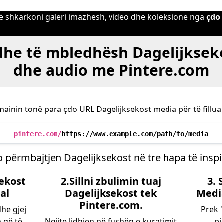
 të shkarkoni galeri imazhesh, video dhe koleksione nga
çdo
 dhe të mbledhësh Dagelijkseko
dhe audio me Pintere.com
inin tonë para çdo URL Dagelijksekost media për të fillua
pintere.com/
https://www.example.com/path/to/media
 përmbajtjen Dagelijksekost në tre hapa të insp
sekost
2.Sillni zbulimin tuaj
3.
al
Dagelijksekost tek
Medi
Pintere.com.
he gjej
Prek 
 që të
Ngjite lidhjen në fushën e kuratimit
pj