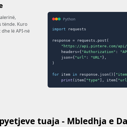
e
lerinë,
Python
s tënde. Kuro
import
 requests

t dhe lë API-në
response = requests.post(

"https://api.pintere.com/api/
    headers={
"Authorization"
: 
"AP
    json={
"url"
: 
"URL"
},

)

for
 item 
in
 response.json()[
"item
print
(item[
"type"
], item[
"url
 pyetjeve tuaja - Mbledhja e D