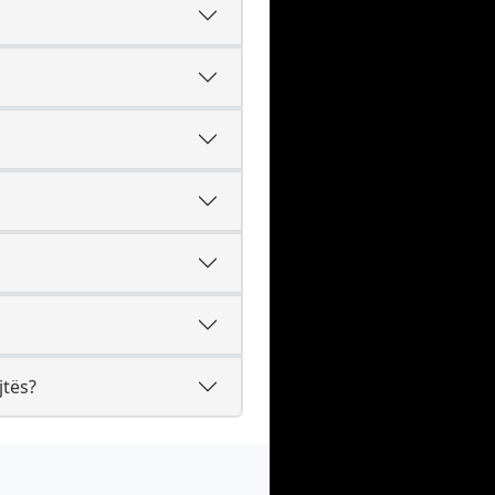
jtës?