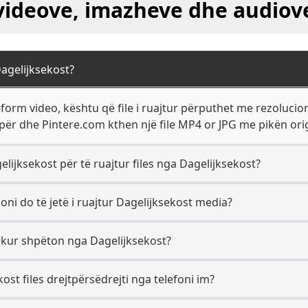
videove, imazheve dhe audiov
Dagelijksekost?
form video, kështu që file i ruajtur përputhet me rezolucio
për dhe Pintere.com kthen një file MP4 or JPG me pikën origj
elijksekost për të ruajtur files nga Dagelijksekost?
oni do të jetë i ruajtur Dagelijksekost media?
 kur shpëton nga Dagelijksekost?
ost files drejtpërsëdrejti nga telefoni im?