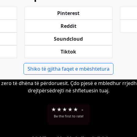
Pinterest
Reddit
Soundcloud
Tiktok
Shiko të gjitha faqet e mbështetura
zero të dhëna të përdoruesit. Çdo pjesë e mbledhur rrjedh 
drejtpërsëdrejti në shfletuesin tuaj.
★
★
★
★
★
-
Be the first to rate!