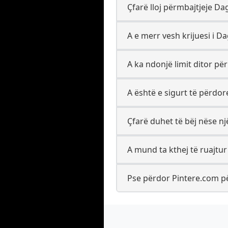
Çfarë lloj përmbajtjeje D
A e merr vesh krijuesi i Da
A ka ndonjë limit ditor p
A është e sigurt të përdo
Çfarë duhet të bëj nëse nj
A mund ta kthej të ruajtur
Pse përdor Pintere.com pë