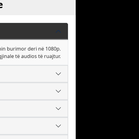
e
nin burimor deri në 1080p.
inale të audios të ruajtur.