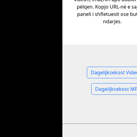
pëlqen. Kopjo URL-në e sa
paneli i shfletuesit ose bu
ndarjes.
Dagelijksekost Vide
Dagelijksekost M