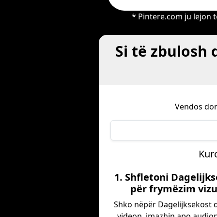
* Pintere.com ju lejon
Si të zbulosh
Vendos doma
Kuro
1. Shfletoni Dagelijk
për frymëzim vizu
Shko nëpër Dagelijksekost d
videon, imazhin apo audion