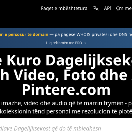
Faqet e mbështetura
API
Çmime
in e përsosur të domain
— pa pagesë WHOIS privatësi dhe DNS 
Hiq reklamën me PRO →
 Kuro Dagelijkse
 Video, Foto dhe
Pintere.com
imazhe, video dhe audio që të marrin frymën - pa
koleksionin tënd personal me rezolucion të plot