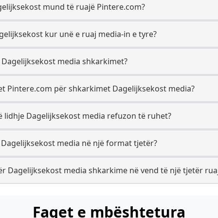
agelijksekost mund të ruajë Pintere.com?
gelijksekost kur unë e ruaj media-in e tyre?
ër Dagelijksekost media shkarkimet?
ret Pintere.com për shkarkimet Dagelijksekost media?
ë lidhje Dagelijksekost media refuzon të ruhet?
 Dagelijksekost media në një format tjetër?
r Dagelijksekost media shkarkime në vend të një tjetër rua
Faqet e mbështetura