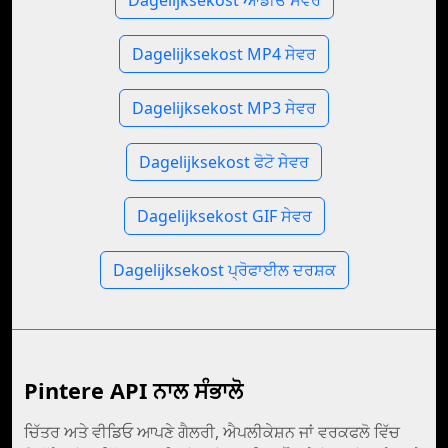
Dagelijksekost ਆਡੀਓ ਸੇਵਰ
Dagelijksekost MP4 ਸੇਵਰ
Dagelijksekost MP3 ਸੇਵਰ
Dagelijksekost ਫੋਟੋ ਸੇਵਰ
Dagelijksekost GIF ਸੇਵਰ
Dagelijksekost ਪ੍ਰੋਫਾਈਲ ਦਰਸ਼ਕ
Pintere API ਨਾਲ ਸੰਭਾਲੋ
ਚਿੱਤਰ ਅਤੇ ਵੀਡਿਓ ਆਪਣੇ ਗੈਲਰੀ, ਐਪਲੀਕੇਸ਼ਨ ਜਾਂ ਵਰਕਫਲੋ ਵਿੱਚ