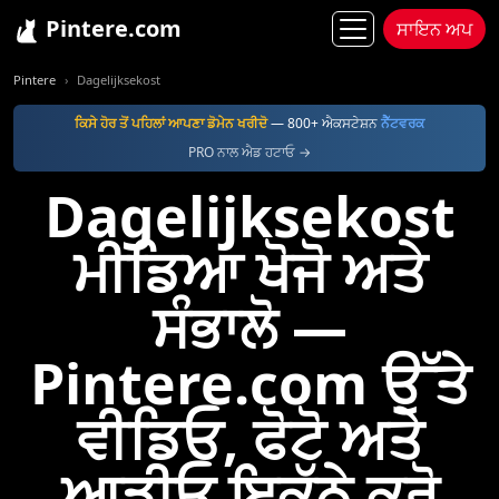
Pintere.com
ਸਾਇਨ ਅਪ
Pintere
Dagelijksekost
ਕਿਸੇ ਹੋਰ ਤੋਂ ਪਹਿਲਾਂ ਆਪਣਾ ਡੋਮੇਨ ਖਰੀਦੋ
— 800+ ਐਕਸਟੇਸ਼ਨ
ਨੈੱਟਵਰਕ
PRO ਨਾਲ ਐਡ ਹਟਾਓ →
Dagelijksekost
ਮੀਡਿਆ ਖੋਜੋ ਅਤੇ
ਸੰਭਾਲੋ —
Pintere.com ਉੱਤੇ
ਵੀਡਿਓ, ਫੋਟੋ ਅਤੇ
ਆਡੀਓ ਇਕੱਠੇ ਕਰੋ