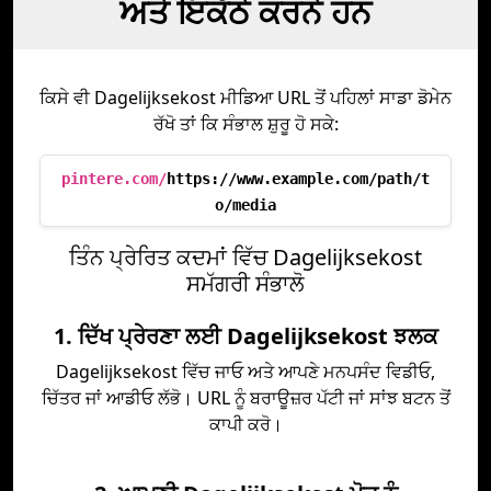
ਅਤੇ ਇਕੱਠੇ ਕਰਨੇ ਹਨ
ਕਿਸੇ ਵੀ Dagelijksekost ਮੀਡਿਆ URL ਤੋਂ ਪਹਿਲਾਂ ਸਾਡਾ ਡੋਮੇਨ
ਰੱਖੋ ਤਾਂ ਕਿ ਸੰਭਾਲ ਸ਼ੁਰੂ ਹੋ ਸਕੇ:
pintere.com/
https://www.example.com/path/t
o/media
ਤਿੰਨ ਪ੍ਰੇਰਿਤ ਕਦਮਾਂ ਵਿੱਚ Dagelijksekost
ਸਮੱਗਰੀ ਸੰਭਾਲੋ
1. ਦਿੱਖ ਪ੍ਰੇਰਣਾ ਲਈ Dagelijksekost ਝਲਕ
Dagelijksekost ਵਿੱਚ ਜਾਓ ਅਤੇ ਆਪਣੇ ਮਨਪਸੰਦ ਵਿਡੀਓ,
ਚਿੱਤਰ ਜਾਂ ਆਡੀਓ ਲੱਭੋ। URL ਨੂੰ ਬਰਾਊਜ਼ਰ ਪੱਟੀ ਜਾਂ ਸਾਂਝ ਬਟਨ ਤੋਂ
ਕਾਪੀ ਕਰੋ।