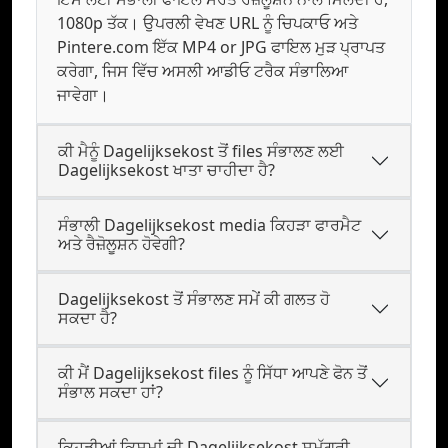
1080p ਤੱਕ। ਉਪਰਲੀ ਵੇਖਣ URL ਨੂੰ ਚਿਪਕਾਓ ਅਤੇ
Pintere.com ਇੱਕ MP4 or JPG ਫਾਇਲ ਮੁੜ ਪ੍ਰਾਪਤ
ਕਰੇਗਾ, ਜਿਸ ਵਿੱਚ ਅਸਲੀ ਆਡੀਓ ਟਰੈਕ ਸੰਭਾਲਿਆ
ਜਾਵੇਗਾ।
ਕੀ ਮੈਨੂੰ Dagelijksekost ਤੋਂ files ਸੰਭਾਲਣ ਲਈ
Dagelijksekost ਖਾਤਾ ਚਾਹੀਦਾ ਹੈ?
ਸੰਭਾਲੀ Dagelijksekost media ਕਿਹੜਾ ਫਾਰਮੈਟ
ਅਤੇ ਰੈਜ਼ੋਲੂਸ਼ਨ ਹੋਵੇਗੀ?
Dagelijksekost ਤੋਂ ਸੰਭਾਲਣ ਸਮੇਂ ਕੀ ਗਲਤ ਹੋ
ਸਕਦਾ ਹੈ?
ਕੀ ਮੈਂ Dagelijksekost files ਨੂੰ ਸਿੱਧਾ ਆਪਣੇ ਫੋਨ ਤੋਂ
ਸੰਭਾਲ ਸਕਦਾ ਹਾਂ?
ਕਿਹੜੀਆਂ ਕਿਸਮਾਂ ਦੀ Dagelijksekost ਸਮੱਗਰੀ