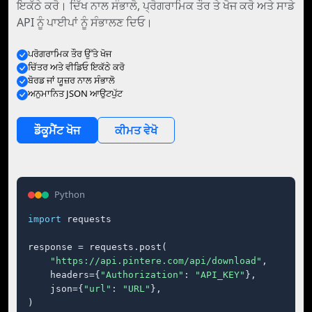
ਇਕੱਠੇ ਕਰੋ। ਦਿੱਖ ਨਾਲ ਸੰਭਾਲੋ, ਪ੍ਰੋਗਰਾਮਿਕ ਤੌਰ ਤੇ ਖੋਜ ਕਰੋ ਅਤੇ ਸਾਡੇ
API ਨੂੰ ਪਾਈਪਾਂ ਨੂੰ ਸੰਭਾਲਣ ਦਿਓ।
ਪਰੋਗਰਾਮਿਕ ਤੌਰ ਉੱਤੇ ਖੋਜ
ਚਿੱਤਰ ਅਤੇ ਵੀਡਿਓ ਇਕੱਠੇ ਕਰੋ
ਬੋਰਡ ਜਾਂ ਯੂਜ਼ਰ ਨਾਲ ਸੰਭਾਲੋ
ਅਨੁਮਾਨਿਤ JSON ਆਉਟਪੁੱਟ
ਡੌਕੂਮੈਂਟ ਖੋਜ
ਕੀਮਤ ਵੇਖੋ
Python
import
 requests

response = requests.post(

"https://api.pintere.com/api/download"
,

    headers={
"Authorization"
: 
"API_KEY"
},

    json={
"url"
: 
"URL"
},

)
