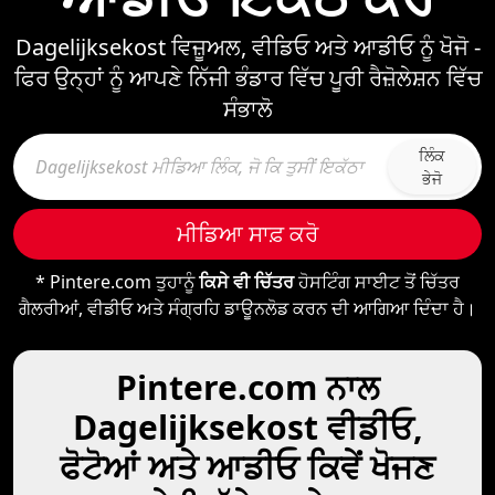
Dagelijksekost ਵਿਜ਼ੂਅਲ, ਵੀਡਿਓ ਅਤੇ ਆਡੀਓ ਨੂੰ ਖੋਜੋ -
ਫਿਰ ਉਨ੍ਹਾਂ ਨੂੰ ਆਪਣੇ ਨਿੱਜੀ ਭੰਡਾਰ ਵਿੱਚ ਪੂਰੀ ਰੈਜ਼ੋਲੇਸ਼ਨ ਵਿੱਚ
ਸੰਭਾਲੋ
ਲਿੰਕ
ਭੇਜੋ
ਮੀਡਿਆ ਸਾਫ਼ ਕਰੋ
* Pintere.com ਤੁਹਾਨੂੰ
ਕਿਸੇ ਵੀ ਚਿੱਤਰ
ਹੋਸਟਿੰਗ ਸਾਈਟ ਤੋਂ ਚਿੱਤਰ
ਗੈਲਰੀਆਂ, ਵੀਡੀਓ ਅਤੇ ਸੰਗ੍ਰਹਿ ਡਾਊਨਲੋਡ ਕਰਨ ਦੀ ਆਗਿਆ ਦਿੰਦਾ ਹੈ।
Pintere.com ਨਾਲ
Dagelijksekost ਵੀਡੀਓ,
ਫੋਟੋਆਂ ਅਤੇ ਆਡੀਓ ਕਿਵੇਂ ਖੋਜਣ