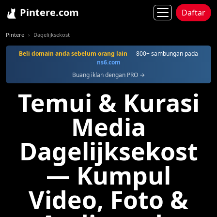
Pintere.com
Daftar
Pintere
Dagelijksekost
Beli domain anda sebelum orang lain
— 800+ sambungan pada
ns6.com
Buang iklan dengan PRO →
Temui & Kurasi
Media
Dagelijksekost
— Kumpul
Video, Foto &