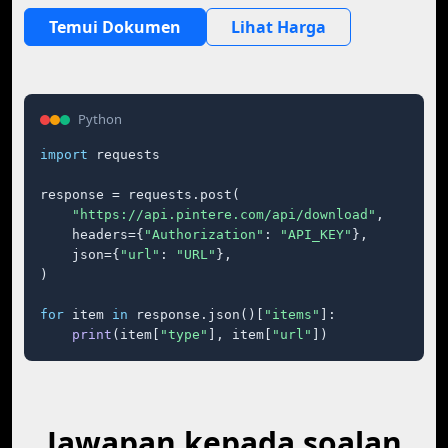
Temui Dokumen
Lihat Harga
Python
import
 requests

response = requests.post(

"https://api.pintere.com/api/download"
,

    headers={
"Authorization"
: 
"API_KEY"
},

    json={
"url"
: 
"URL"
},

)

for
 item 
in
 response.json()[
"items"
]:

print
(item[
"type"
], item[
"url"
])
Jawapan kepada soalan