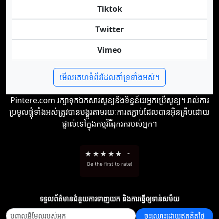
Tiktok
Twitter
Vimeo
មើលគេហទំព័រដែលគាំទ្រទាំងអស់។
Pintere.com រក្សាទុកឯកសារសូន្យនិងទិន្នន័យអ្នកប្រើសូន្យ។ រាល់ការ
ប្រមូលផ្តុំទាំងអស់ត្រូវបានបង្ហូរតាមរយៈការតភ្ជាប់ដែលបានអ៊ិនគ្រីបដោយ
ផ្ទាល់ទៅក្នុងកម្មវិធីរុករករបស់អ្នក។
★
★
★
★
★
-
Be the first to rate!
ទទួល​ព័ត៌មាន​ជំនួយ​ការ​ទាញយក និង​ការ​ធ្វើ​ឲ្យ​ទាន់សម័យ
ចុះឈ្មោះដោយឥតគិតថ្លៃ