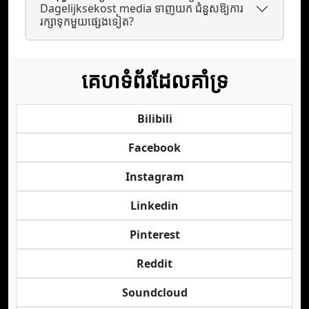
Dagelijksekost media ទាញយក ជំនួសឱ្យការ
រក្សាទុកមួយផ្សេងទៀត?
គេហទំព័រដែលគាំទ្រ
Bilibili
Facebook
Instagram
Linkedin
Pinterest
Reddit
Soundcloud