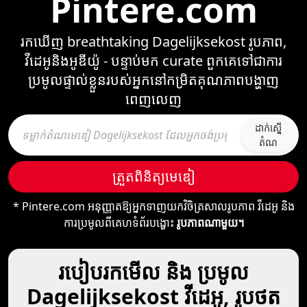
Pintere.com
រកឃើញ breathtaking Dagelijksekost រូបភាព,
វីដេអូនិងអូឌីយ៉ូ - បន្ទាប់មក curate ពួកគេទៅជាការ
ប្រមូលផ្ទាល់ខ្លួនរបស់អ្នកនៅកម្រិតគុណភាពបង្ហាញ
ពេញលេញ
ដាក់ស្នើ​
តំណ
ត្រួតពិនិត្យ​មេឌៀ
* Pintere.com អនុញ្ញាតឱ្យអ្នកទាញយកវិចិត្រសាលរូបភាព វីដេអូ និង
ការប្រមូលពីគេហទំព័របង្ហោះ
រូបភាពណាមួយ។
របៀបរកមើល និង ប្រមូល
Dagelijksekost វីដេអូ, រូបថត