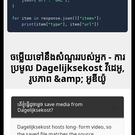
    json={
"url"
: 
"URL"
},

)

for
 item 
in
 response.json()[
"items"
]:

print
(item[
"type"
], item[
"url"
])
ចម្លើយទៅនឹងសំណួររបស់អ្នក - ការ
ប្រមូល Dagelijksekost វីដេអូ,
រូបភាព &amp; អូឌីយ៉ូ
តើខ្ញុំធ្វើដូចម្តេច save media from
Dagelijksekost?
Dagelijksekost hosts long- form video, so
the saved file matches the source