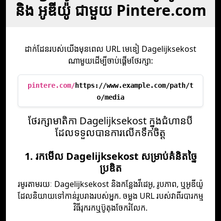
និង អូឌីយ៉ូ ជាមួយ Pintere.com
ដាក់ដែនរបស់យើងមុនពេល URL មេឌៀ Dagelijksekost
ណាមួយដើម្បីចាប់ផ្តើមថែរក្សា:
pintere.com/
https://www.example.com/path/t
o/media
ថែរក្សាមាតិកា Dagelijksekost ក្នុងជំហានបី
ដែលទទួលបានការលើកទឹកចិត្ត
1. រកមើល Dagelijksekost សម្រាប់គំនិតច្នៃ
ប្រឌិត
រមូរតាមរយៈ Dagelijksekost និងកន្លែងវីដេអូ, រូបភាព, ឬអូឌីយ៉ូ
ដែលនិយាយទៅកាន់រូបរាងរបស់អ្នក. ចម្លង URL របស់វាពីរបារកម្ម
វិធីរុករកឬប៊ូតុងចែករំលែក.