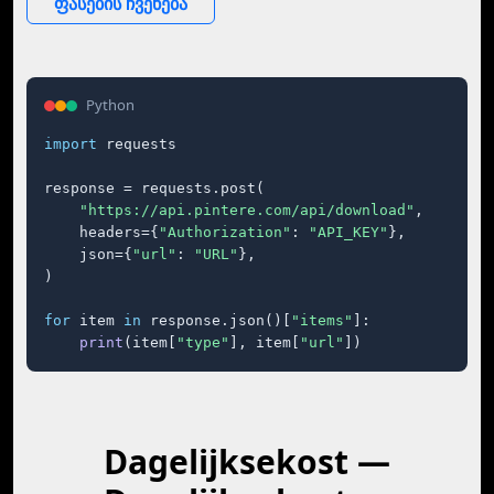
ფასების ჩვენება
Python
import
 requests

response = requests.post(

"https://api.pintere.com/api/download"
,

    headers={
"Authorization"
: 
"API_KEY"
},

    json={
"url"
: 
"URL"
},

)

for
 item 
in
 response.json()[
"items"
]:

print
(item[
"type"
], item[
"url"
])
Dagelijksekost —