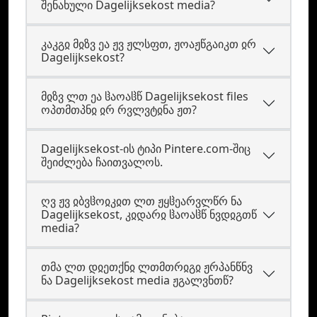
შენახული Dagelijksekost media?
კაკგჲ მჲზვ ეა ჟვ ჟლსფთ, ჟოაჟწგაიკთ ჲრ
Dagelijksekost?
მჲზვ ლთ ეა ჱაოაჱწ Dagelijksekost files
ოპთმთპნჲ ჲრ რვლვტჲნა ჟთ?
Dagelijksekost-ის ტიპი Pintere.com-შიც
შეიძლება ჩაითვალოს.
ღვ ჟვ ჲბვჱოჲკჲთ ლთ ჟყჱეარვლწრ ნა
Dagelijksekost, კჲდარჲ ჱაოაჱწ ნვდჲგთწ
media?
თმა ლთ დჲეთქნჲ ლთმთრჲგჲ ჟრპანწნვ
ნა Dagelijksekost media ჟგალვნთწ?