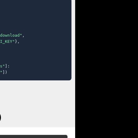
download"
,

I_KEY"
},

s"
]:

"
])
)