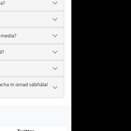
ia?
d media?
l?
cha in ionad sábhálaí