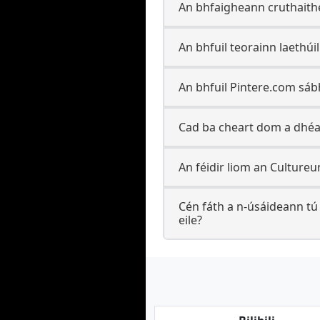
An bhfaigheann cruthaith
An bhfuil teorainn laethú
An bhfuil Pintere.com sáb
Cad ba cheart dom a dhéa
An féidir liom an Culture
Cén fáth a n-úsáideann tú
eile?