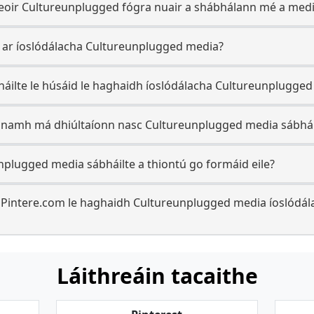
eoir Cultureunplugged fógra nuair a shábhálann mé a med
il ar íoslódálacha Cultureunplugged media?
háilte le húsáid le haghaidh íoslódálacha Cultureunplugge
namh má dhiúltaíonn nasc Cultureunplugged media sábhái
unplugged media sábháilte a thiontú go formáid eile?
 Pintere.com le haghaidh Cultureunplugged media íoslódála
Láithreáin tacaithe