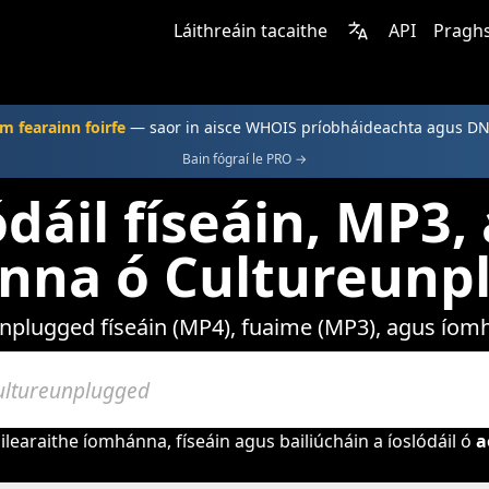
Láithreáin tacaithe
API
Praghs
m fearainn foirfe
— saor in aisce WHOIS príobháideachta agus D
Bain fógraí le PRO →
ódáil físeáin, MP3,
nna ó Cultureunp
unplugged físeáin (MP4), fuaime (MP3), agus ío
learaithe íomhánna, físeáin agus bailiúcháin a íoslódáil ó
a