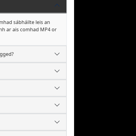
had sábháilte leis an
ámh ar ais comhad MP4 or
ugged?