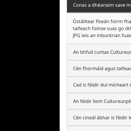
Conas a dhéanaim save m
Óstáiltear físeán foirm f
taifeach foinse suas go d
JPG leis an mbuntrian fu
An bhfuil cuntas Cultureu
Cén fhormáid agus taifea
Cad is féidir dul mícheart
An féidir liom Cultureunp
Cén cineál ábhar is féidir 