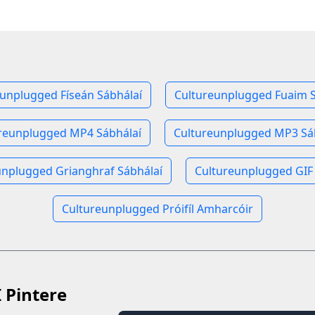
unplugged Físeán Sábhálaí
Cultureunplugged Fuaim S
reunplugged MP4 Sábhálaí
Cultureunplugged MP3 Sá
unplugged Grianghraf Sábhálaí
Cultureunplugged GIF 
Cultureunplugged Próifíl Amharcóir
I Pintere