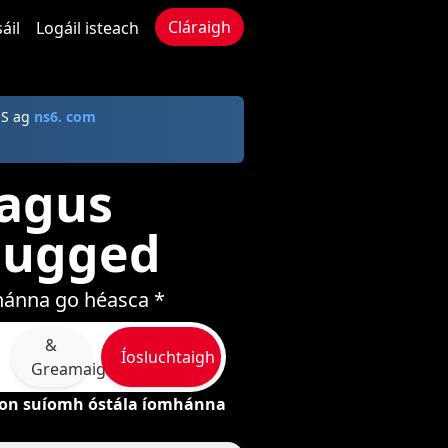
Cláraigh
áil
Logáil isteach
NS ag
ns6. com
 agus
lugged
mhánna go héasca *
&
Íosluchtaigh
Greamaigh
on suíomh óstála íomhánna