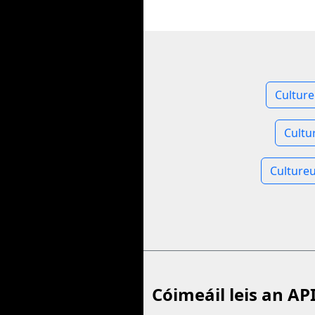
Culture
Cultu
Culture
Cóimeáil leis an AP