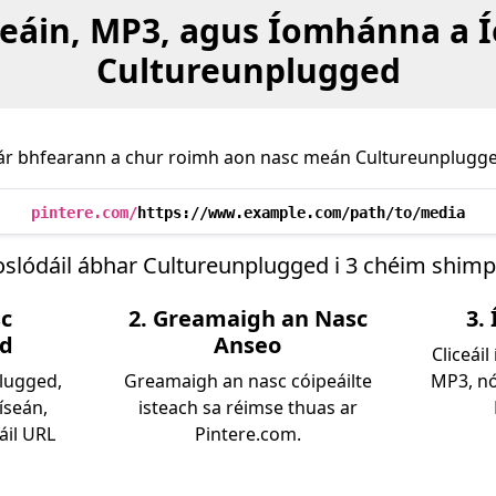
eáin, MP3, agus Íomhánna a Í
Cultureunplugged
h ár bhfearann a chur roimh aon nasc meán Cultureunplugge
pintere.com/
https://www.example.com/path/to/media
oslódáil ábhar Cultureunplugged i 3 chéim shimpl
sc
2. Greamaigh an Nasc
3.
ed
Anseo
Cliceáil
plugged,
Greamaigh an nasc cóipeáilte
MP3, nó
físeán,
isteach sa réimse thuas ar
áil URL
Pintere.com.