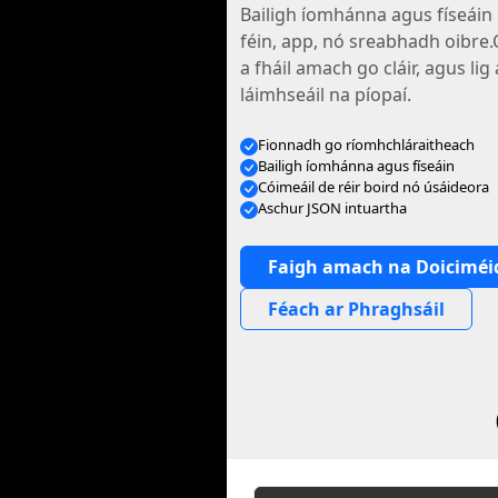
Bailigh íomhánna agus físeáin 
féin, app, nó sreabhadh oibre.
a fháil amach go cláir, agus lig 
láimhseáil na píopaí.
Fionnadh go ríomhchláraitheach
Bailigh íomhánna agus físeáin
Cóimeáil de réir boird nó úsáideora
Aschur JSON intuartha
Faigh amach na Doiciméi
Féach ar Phraghsáil