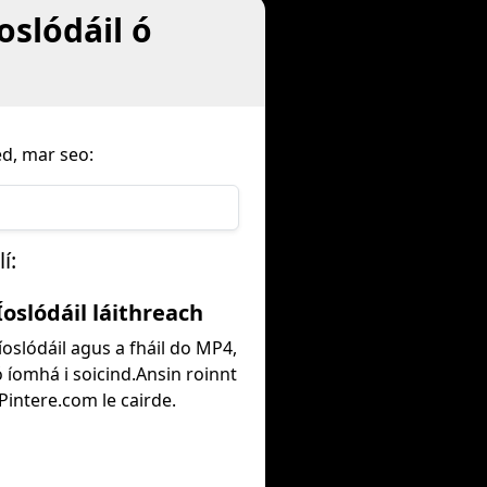
oslódáil ó
d, mar seo:
í:
 Íoslódáil láithreach
 íoslódáil agus a fháil do MP4,
 íomhá i soicind.Ansin roinnt
Pintere.com le cairde.