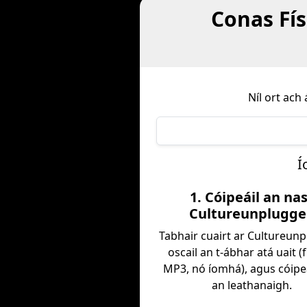
Conas Fís
Níl ort ac
Í
1. Cóipeáil an na
Cultureunplugg
Tabhair cuairt ar Cultureun
oscail an t-ábhar atá uait (
MP3, nó íomhá), agus cóipe
an leathanaigh.