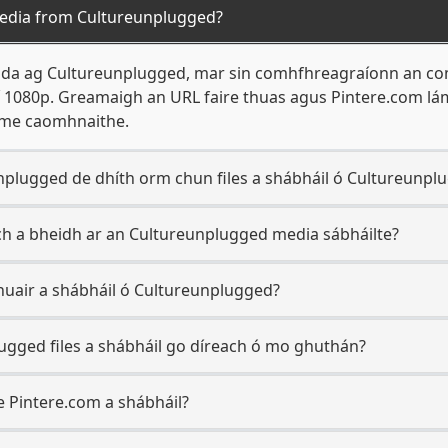
edia from Cultureunplugged?
hada ag Cultureunplugged, mar sin comhfhreagraíonn an com
tí 1080p. Greamaigh an URL faire thuas agus Pintere.com l
aime caomhnaithe.
nplugged de dhíth orm chun files a shábháil ó Cultureunpl
ch a bheidh ar an Cultureunplugged media sábháilte?
 nuair a shábháil ó Cultureunplugged?
lugged files a shábháil go díreach ó mo ghuthán?
le Pintere.com a shábháil?