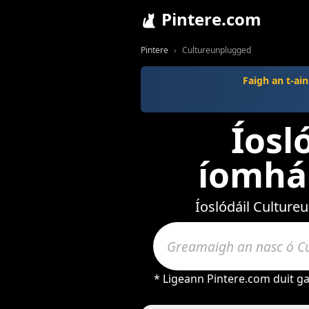
Pintere.com
Pintere
Cultureunplugged
Faigh an t-ain
Íosl
íomhá
Íoslódáil Culture
* Ligeann Pintere.com duit gai