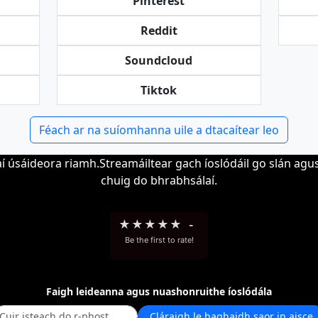
Pinterest
Reddit
Soundcloud
Tiktok
Féach ar na suíomhanna uile a dtacaítear leo
í úsáideora riamh.Streamáiltear gach íoslódáil go slán agus
chuig do bhrabhsálaí.
★
★
★
★
★
-
Be the first to rate!
Faigh leideanna agus nuashonruithe íoslódála
Cláraigh le haghaidh saor in aisce