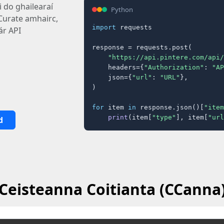
i do ghailearaí
Python
Curate amhairc,
import
 requests

ár API
response = requests.post(

"https://api.pintere.com/api/
    headers={
"Authorization"
: 
"AP
    json={
"url"
: 
"URL"
},

)

for
 item 
in
 response.json()[
"item
print
(item[
"type"
], item[
"url
d
Ceisteanna Coitianta (CCanna