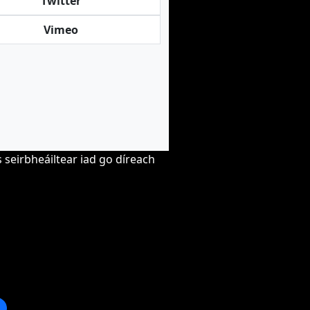
Twitter
Vimeo
 seirbheáiltear iad go díreach